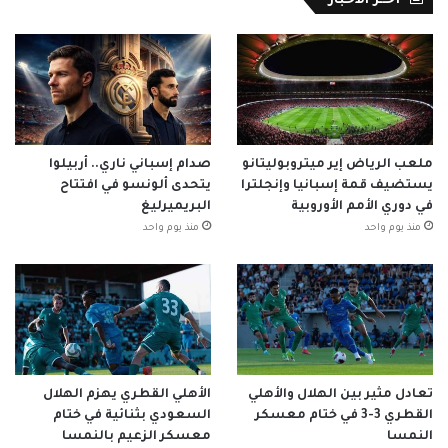
أخــر الأخبار
ملعب الرياض إير ميتروبوليتانو
صدام إسباني ناري.. أربيلوا
يستضيف قمة إسبانيا وإنجلترا
يتحدى ألونسو في افتتاح
في دوري الأمم الأوروبية
البريميرليغ
منذ يوم واحد
منذ يوم واحد
تعادل مثير بين الهلال والأهلي
الأهلي القطري يهزم الهلال
القطري 3-3 في ختام معسكر
السعودي بثنائية في ختام
النمسا
معسكر الزعيم بالنمسا