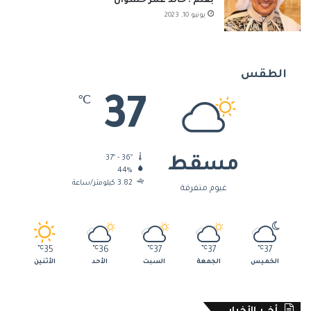
بقلم : خالد عمر حشوان
يونيو 10, 2023
الطقس
37
℃
37º - 36º
مسقط
44%
3.82 كيلومتر/ساعة
غيوم متفرقة
℃
35
℃
36
℃
37
℃
37
℃
37
الخميس
الجمعة
السبت
الأحد
الأثنين