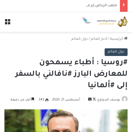
ملعب الرياض إير ميتروبوليتانو يستضيف قمة إسبانيا وإنجلترا في دوري الأمم الأوروبية
الق
الرئيسية
/
أخبار العالم
/
دول العالم
دول العالم
#روسيا : أطباء يسمحون
للمعارض البارز #نافالني بالسفر
إلى #ألمانيا
تابع
أرسل
يوسف البدواوي
أغسطس 21, 2020
343
أقل من دقيقة
على
بريدا
X
إلكترونيا