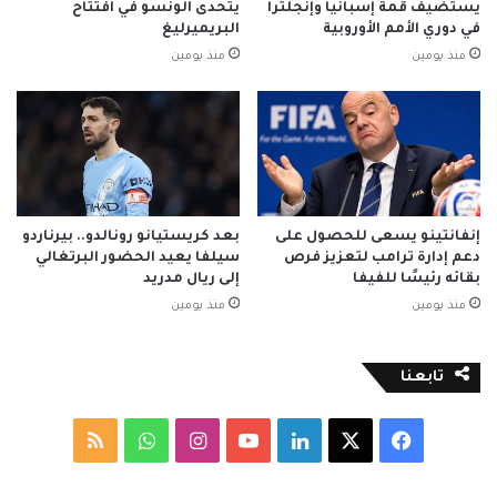
يستضيف قمة إسبانيا وإنجلترا
يتحدى ألونسو في افتتاح
في دوري الأمم الأوروبية
البريميرليغ
منذ يومين
منذ يومين
إنفانتينو يسعى للحصول على
بعد كريستيانو رونالدو.. بيرناردو
دعم إدارة ترامب لتعزيز فرص
سيلفا يعيد الحضور البرتغالي
بقائه رئيسًا للفيفا
إلى ريال مدريد
منذ يومين
منذ يومين
تابعنا
‫X
فيسبوك
لينكدإن
‫YouTube
انستقرام
واتساب
ملخص
الموقع