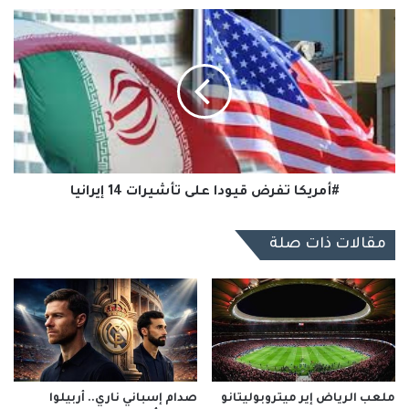
#أمريكا
تفرض
قيودا
على
تأشيرات
14
إيرانيا
#أمريكا تفرض قيودا على تأشيرات 14 إيرانيا
مقالات ذات صلة
ملعب الرياض إير ميتروبوليتانو
صدام إسباني ناري.. أربيلوا