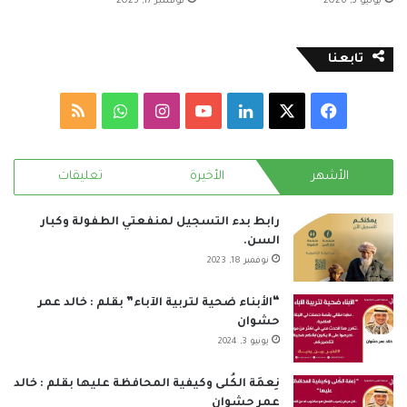
يونيو 3, 2026
نوفمبر 17, 2025
تابعنا
‫X
فيسبوك
لينكدإن
‫YouTube
انستقرام
واتساب
ملخص
الموقع
الأشهر
الأخيرة
تعليقات
RSS
رابط بدء التسجيل لمنفعتي الطفولة وكبار
السن.
نوفمبر 18, 2023
“الأبناء ضحية لتربية الآباء” بقلم : خالد عمر
حشوان
يونيو 3, 2024
نِعمَة الكُلى وكيفية المحافظة عليها بقلم : خالد
عمر حشوان