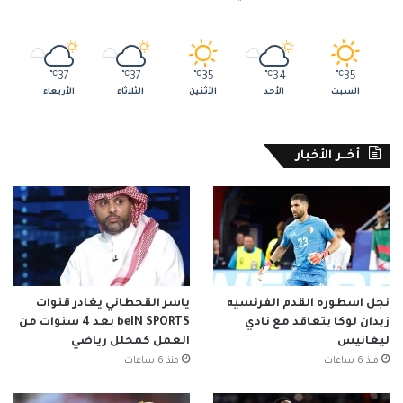
℃
37
℃
37
℃
35
℃
34
℃
35
السبت
الأحد
الأثنين
الثلاثاء
الأربعاء
أخــر الأخبار
نجل اسطوره القدم الفرنسيه
ياسر القحطاني يغادر قنوات
زيدان لوكا يتعاقد مع نادي
beIN SPORTS بعد 4 سنوات من
ليغانيس
العمل كمحلل رياضي
منذ 6 ساعات
منذ 6 ساعات