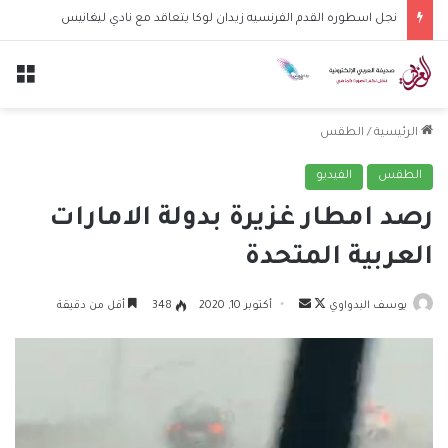
نجل اسطوره القدم الفرنسيه زيدان لوكا يتعاقد مع نادي ليغانيس
الق
الرئيسية
/
الطقس
الطقس
الفيديو
رصد امطار غزيرة بدولة الامارات
العربية المتحدة
تابع
أرسل
يوسف البدواوي
أكتوبر 10, 2020
348
أقل من دقيقة
على
بريدا
X
إلكترونيا