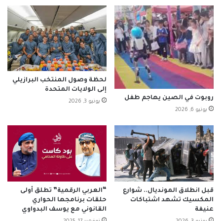
لحظة وصول المنتخب البرازيلي
إلى الولايات المتحدة
روبوت في الصين يهاجم طفل
يونيو 3, 2026
يونيو 6, 2026
قبل انطلاق المونديال.. شوارع
“العربي الرقمية” تطلق أولى
المكسيك تشهد اشتباكات
حلقات برنامجها الحواري
عنيفة
القانوني مع يوسف البدواوي