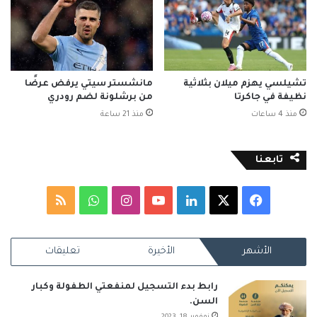
تشيلسي يهزم ميلان بثلاثية
مانشستر سيتي يرفض عرضًا
نظيفة في جاكرتا
من برشلونة لضم رودري
منذ 4 ساعات
منذ 21 ساعة
تابعنا
‫X
فيسبوك
لينكدإن
‫YouTube
انستقرام
واتساب
ملخص
الموقع
الأشهر
الأخيرة
تعليقات
RSS
رابط بدء التسجيل لمنفعتي الطفولة وكبار
السن.