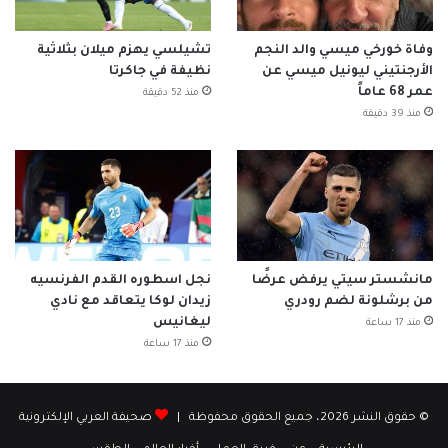
وفاة خورخي ميسي والد النجم
تشيلسي يهزم ميلان بثلاثية
الأرجنتيني ليونيل ميسي عن
نظيفة في جاكرتا
عمر 68 عاماً
منذ 52 دقيقة
منذ 39 دقيقة
مانشستر سيتي يرفض عرضًا
نجل اسطوره القدم الفرنسيه
من برشلونة لضم رودري
زيدان لوكا يتعاقد مع نادي
ليغانيس
منذ 17 ساعة
منذ 17 ساعة
© حقوق النشر 2026، جميع الحقوق محفوظة |
صحيفة العربي الإلكترونية