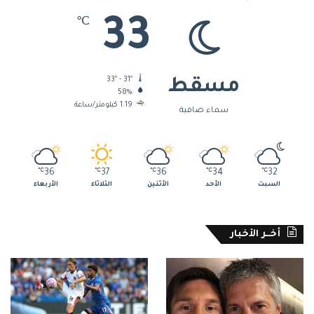
33
℃
33º - 31º
مسقط
58%
1.19 كيلومتر/ساعة
سماء صافية
℃
36
℃
37
℃
36
℃
34
℃
32
السبت
الأحد
الأثنين
الثلاثاء
الأربعاء
أخــر الأخبار