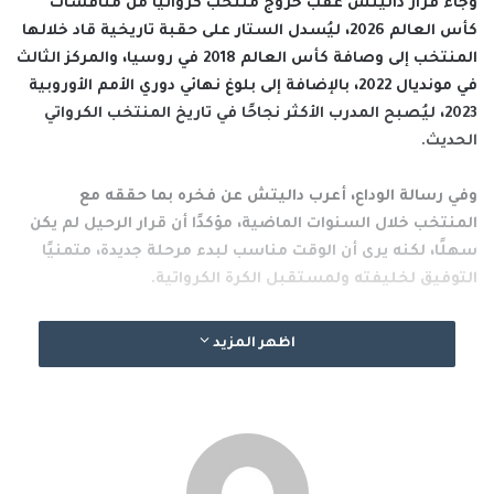
وجاء قرار داليتش عقب خروج منتخب كرواتيا من منافسات
كأس العالم 2026، ليُسدل الستار على حقبة تاريخية قاد خلالها
المنتخب إلى وصافة كأس العالم 2018 في روسيا، والمركز الثالث
في مونديال 2022، بالإضافة إلى بلوغ نهائي دوري الأمم الأوروبية
2023، ليُصبح المدرب الأكثر نجاحًا في تاريخ المنتخب الكرواتي
الحديث.
وفي رسالة الوداع، أعرب داليتش عن فخره بما حققه مع
المنتخب خلال السنوات الماضية، مؤكدًا أن قرار الرحيل لم يكن
سهلًا، لكنه يرى أن الوقت مناسب لبدء مرحلة جديدة، متمنيًا
التوفيق لخليفته ولمستقبل الكرة الكرواتية.
من جانبه، وجّه الاتحاد الكرواتي لكرة القدم الشكر إلى داليتش
اظهر المزيد
على ما قدمه طوال فترة قيادته للمنتخب، مشيدًا بإسهاماته
الكبيرة في ترسيخ مكانة كرواتيا بين كبار منتخبات العالم،
وبالإرث الذي تركه على المستويين الفني والإنساني.
#الخبر_بين_يديك
صحيفة_العربي_الالكترونية