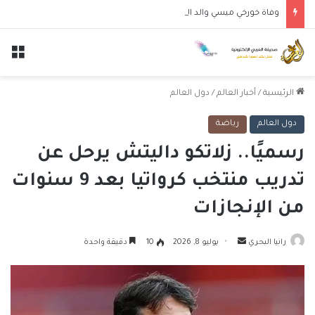
وفاة خورخي ميسي والد النجم الأرجنتيني ليونيل ميسي عن عمر 68 عاماً
الق
الرئيسية
/
أخبار العالم
/
دول العالم
دول العالم
رياضة
رسميًا.. زلاتكو داليتش يرحل عن
تدريب منتخب كرواتيا بعد 9 سنوات
من الإنجازات
أرسل
رانيا البحري
يوليو 8, 2026
10
دقيقة واحدة
بريدا
إلكترونيا