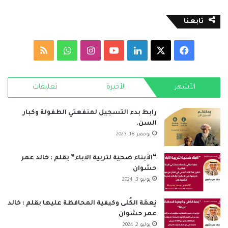
تابعنا
‫X
فيسبوك
لينكدإن
‫YouTube
انستقرام
واتساب
ملخص
الموقع
الأشهر
الأخيرة
تعليقات
RSS
رابط بدء التسجيل لمنفعتي الطفولة وكبار
السن.
نوفمبر 18, 2023
“الأبناء ضحية لتربية الآباء” بقلم : خالد عمر
حشوان
يونيو 3, 2024
نِعمَة الكُلى وكيفية المحافظة عليها بقلم : خالد
عمر حشوان
يوليو 2, 2024