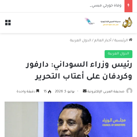
وفاة خورخي ميسي والد النجم الأرجنتيني ليونيل ميسي عن عمر 68 عاماً
الق
الرئيسية
/
أخبار العالم
/
الدول العربية
الدول العربية
رئيس وزراء السوداني: دارفور
وكردفان على أعتاب التحرير
أرسل
صحيفة العربي الإلكترونية
يوليو 5, 2026
15
دقيقة واحدة
بريدا
إلكترونيا