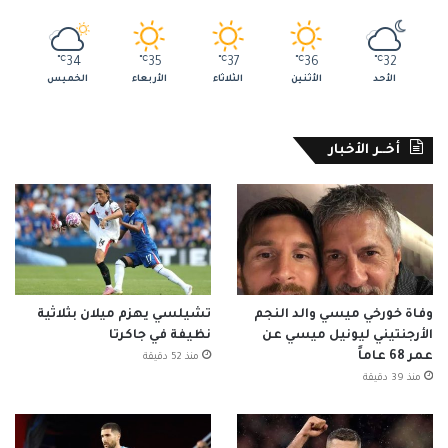
℃
34
℃
35
℃
37
℃
36
℃
32
الأحد
الأثنين
الثلاثاء
الأربعاء
الخميس
أخــر الأخبار
وفاة خورخي ميسي والد النجم
تشيلسي يهزم ميلان بثلاثية
الأرجنتيني ليونيل ميسي عن
نظيفة في جاكرتا
عمر 68 عاماً
منذ 52 دقيقة
منذ 39 دقيقة