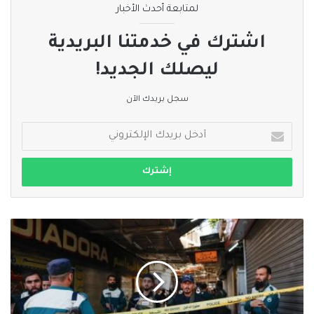
#الخبر_بين_يديك
#صحيفة_العربي_الالكترونية
لمتابعة أحدث الأخبار
اشترك في خدمتنا البريدية
نسخ الرابط
ليصلك الجديد!
سجل بريدك الآن
أدخل
بريدك
الإلكتروني
إحباط
محاولة
تفجير
عبوة
ناسفة
زرعت
داخل