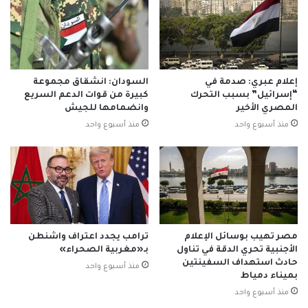
إعلام عبري: صدمة في
السودان: انشقاق مجموعة
“إسرائيل” بسبب التحرك
كبيرة من قوات الدعم السريع
المصري الأخير
وانضمامها للجيش
منذ أسبوع واحد
منذ أسبوع واحد
مصر تهيب بوسائل الإعلام
ترامب يجدد اعتراف واشنطن
الأجنبية تحري الدقة في تناول
بـ«مغربية الصحراء»
حادث استهداف السفينتين
منذ أسبوع واحد
بميناء دمياط
منذ أسبوع واحد