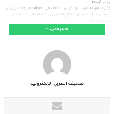
إعادة الإعمار
وفي سياق متصل، أعلن إدريس أنه بحث في الخرطوم مع وفد من رجال
الأعمال سبل تعزيز دور القطاع الخاص في دعم التعافي الاقتصادي
وإعادة الإعمار.
اظهر المزيد
وقال إدريس، في منشور عبر حسابه الرسمي على منصة “إكس”، إن
الجانبين أكدا الالتزام بتعزيز الشراكة مع القطاع الخاص، وتوسيع
مشاركته في برامج التنمية الوطنية، ودعم العودة الطوعية للسودانيين
من الخارج، إلى جانب إطلاق مبادرات تسهم في دفع النمو الاقتصادي
والتنمية الاجتماعية والتعافي الوطني.
وتأتي هذه التصريحات بالتزامن مع تأكيد رئيس الوزراء أن القوات
المسلحة تواصل تحقيق تقدم ميداني، معتبراً أن اقتراب العمليات
صحيفة العربي الإلكترونية
العسكرية من حسمها في دارفور وكردفان من شأنه أن يهيئ الظروف
لبدء مرحلة إعادة الإعمار وإنعاش الاقتصاد في المناطق المتضررة من
الحرب.