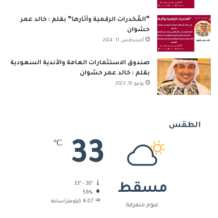
“المُخدرات الرقمية وآثارها” بقلم : خالد عمر
حشوان
أغسطس 11, 2024
صندوق الاستثمارات العامة والأندية السعودية
بقلم : خالد عمر حشوان
يونيو 10, 2023
الطقس
33
℃
33º - 30º
مسقط
56%
4.07 كيلومتر/ساعة
غيوم متفرقة