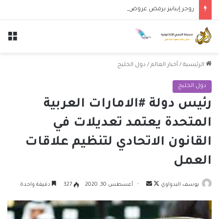
روجر إيبانيز يرفض عروض الدوري الإنجليزي ويقرر الاستمرار مع الأهلي
الق
الرئيسية
/
أخبار العالم
/
دول الخليج
دول الخليج
رئيس دولة #الامارات العربية
المتحدة يعتمد تعديلات في
القانون الاتحادي لتنظيم علاقات
العمل
تابع
أرسل
يوسف البدواوي
أغسطس 30, 2020
327
دقيقة واحدة
على
بريدا
X
إلكترونيا