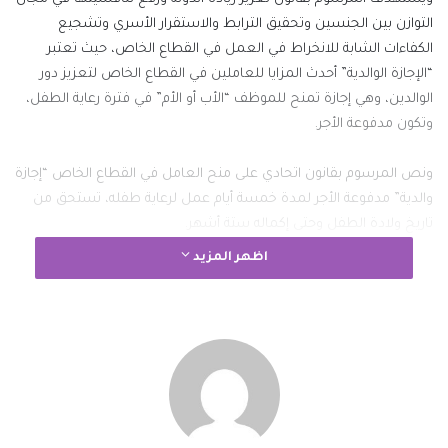
التوازن بين الجنسين وتحقيق الترابط والاستقرار الأسري وتشجيع
الكفاءات الشابة للانخراط في العمل في القطاع الخاص، حيث تعتبر
“الإجازة الوالدية” أحدث المزايا للعاملين في القطاع الخاص لتعزيز دور
الوالدين، وهي إجازة تمنح للموظف “الأب أو الأم” في فترة رعاية الطفل،
وتكون مدفوعة الأجر.
ونص المرسوم بقانون اتحادي على منح العامل في القطاع الخاص “إجازة
والدية” مدفوعة الأجر لمدة خمسة أيام عمل لرعاية طفله، تستحق من
تاريخ ولادة الطفل وحتى إكماله ستة أشهر.
اظهر المزيد
وتعزز الخطوة التشريعية التي تم اعتمادها بموجب هذا المرسوم بقانون
من مراتب الدولة في مجال سن القوانين الخاصة بمجال التوازن بين
الجنسين لخلق نموذج تنافسي للعالم وتعزيز بيئة العمل في القطاع
الخاص بالدولة لمواءمة المرحلة المقبلة ضمن توجهات الدولة للاستعداد
للخمسين عاما المقبلة.