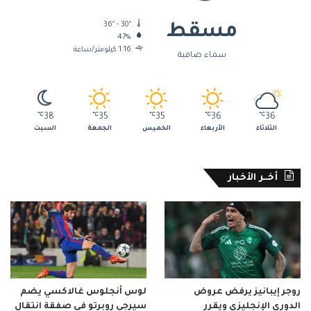
36º - 30º
مسقط
47%
1.16 كيلومتر/ساعة
سماء صافية
℃
38
℃
35
℃
35
℃
36
℃
36
الثلاثاء
الأربعاء
الخميس
الجمعة
السبت
أخــر الأخبار
روجر إيبانيز يرفض عروض
لوس أنجلوس غالاكسي يضم
الدوري الإنجليزي ويقرر
سيرجي روبرتو في صفقة انتقال