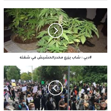
#دبي
:
شاب
يزرع
مخدرالحشيش
في
شقته
#دبي : شاب يزرع مخدرالحشيش في شقته
#كندا
:
الاحتجاجات
تتواصل
ضد
الشرطة