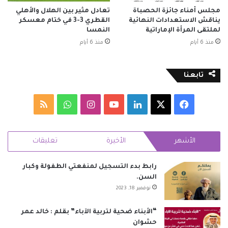
مجلس أمناء جائزة الحصباة
تعادل مثير بين الهلال والأهلي
يناقش الاستعدادات النهائية
القطري 3-3 في ختام معسكر
لملتقى المرأة الإماراتية
النمسا
منذ 6 أيام
منذ 6 أيام
تابعنا
‫X
فيسبوك
لينكدإن
‫YouTube
انستقرام
واتساب
ملخص
الموقع
الأشهر
الأخيرة
تعليقات
RSS
رابط بدء التسجيل لمنفعتي الطفولة وكبار
السن.
نوفمبر 18, 2023
“الأبناء ضحية لتربية الآباء” بقلم : خالد عمر
حشوان