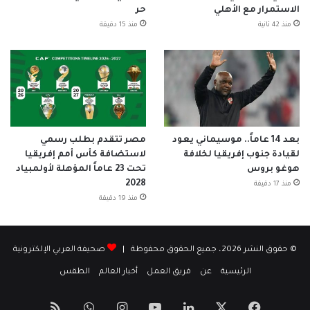
الاستمرار مع الأهلي
حر
منذ 42 ثانية
منذ 15 دقيقة
بعد 14 عاماً.. موسيماني يعود
مصر تتقدم بطلب رسمي
لقيادة جنوب إفريقيا لخلافة
لاستضافة كأس أمم إفريقيا
هوغو بروس
تحت 23 عاماً المؤهلة لأولمبياد
2028
منذ 17 دقيقة
منذ 19 دقيقة
© حقوق النشر 2026، جميع الحقوق محفوظة |
صحيفة العربي الإلكترونية
الرئيسية
عن
فريق العمل
أخبار العالم
الطقس
‫X
فيسبوك
لينكدإن
‫YouTube
انستقرام
واتساب
ملخص