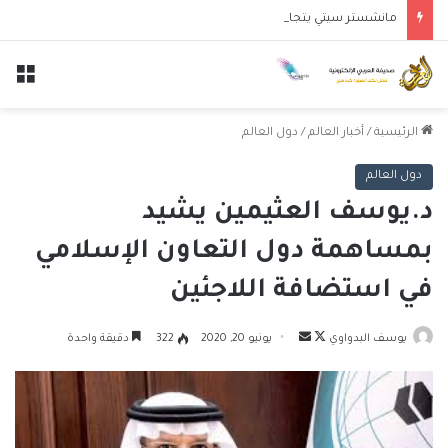
مانشستر سيتي يتجاوز نجوم الدوري الكوري بثلاثية في أول انتصار تحت قيادة ماريسكا
الق
الرئيسية
/
أخبار العالم
/
دول العالم
دول العالم
د.يوسف العثيمين يشيد
بمساهمة دول التعاون الإسلامي
في استضافة اللاجئين
تابع
أرسل
يوسف البدواوي
يونيو 20, 2020
322
دقيقة واحدة
على
بريدا
X
إلكترونيا