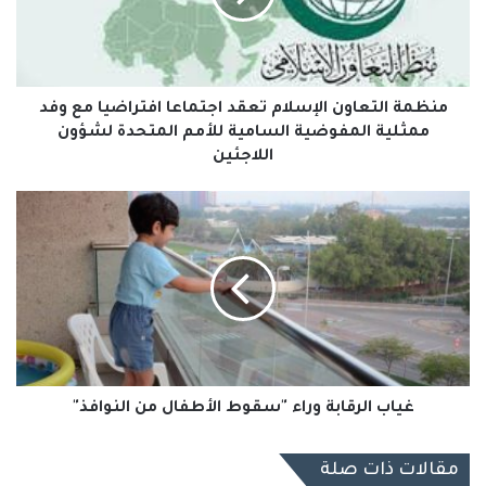
افتراضيا
مع
وفد
ممثلية
المفوضية
منظمة التعاون الإسلام تعقد اجتماعا افتراضيا مع وفد
السامية
ممثلية المفوضية السامية للأمم المتحدة لشؤون
للأمم
اللاجئين
المتحدة
لشؤون
غياب
اللاجئين
الرقابة
وراء
"سقوط
الأطفال
من
النوافذ"
غياب الرقابة وراء "سقوط الأطفال من النوافذ"
مقالات ذات صلة