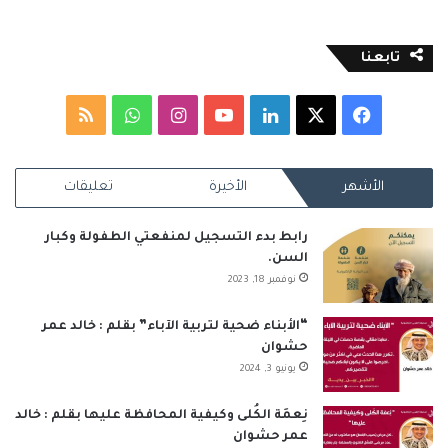
تابعنا
‫X
فيسبوك
لينكدإن
‫YouTube
انستقرام
واتساب
ملخص
الموقع
الأشهر
الأخيرة
تعليقات
RSS
رابط بدء التسجيل لمنفعتي الطفولة وكبار
السن.
نوفمبر 18, 2023
“الأبناء ضحية لتربية الآباء” بقلم : خالد عمر
حشوان
يونيو 3, 2024
نِعمَة الكُلى وكيفية المحافظة عليها بقلم : خالد
عمر حشوان