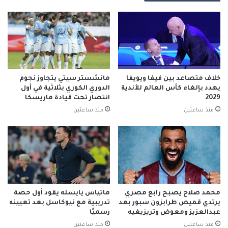
خلاف متصاعد بين فيفا ويويفا
مانشستر سيتي يتجاوز نجوم
يهدد بإلغاء كأس العالم للأندية
الدوري الكوري بثلاثية في أول
2029
انتصار تحت قيادة ماريسكا
منذ ساعتين
منذ ساعتين
محمد صلاح يصبح رابع مصري
ماتياس يايسله يقود أول حصة
يرتدي قميص طرابزون سبور بعد
تدريبية مع نيوكاسل بعد تعيينه
عبدالعزيز ومعوض وتريزيغيه
رسميًا
منذ ساعتين
منذ ساعتين