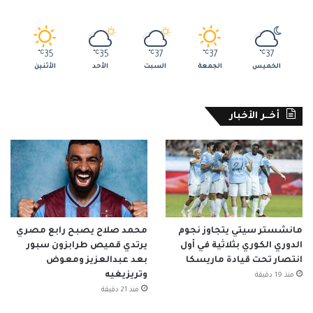
℃
35
℃
35
℃
37
℃
37
℃
37
الخميس
الجمعة
السبت
الأحد
الأثنين
أخــر الأخبار
مانشستر سيتي يتجاوز نجوم
محمد صلاح يصبح رابع مصري
الدوري الكوري بثلاثية في أول
يرتدي قميص طرابزون سبور
انتصار تحت قيادة ماريسكا
بعد عبدالعزيز ومعوض
وتريزيغيه
منذ 19 دقيقة
منذ 21 دقيقة