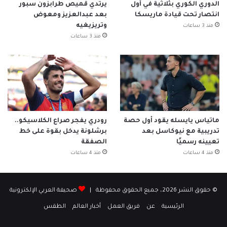
الدوري الكوري بثلاثية في أول
يرتدي قميص طرابزون سبور
انتصار تحت قيادة ماريسكا
بعد عبدالعزيز ومعوض
وتريزيغيه
منذ 3 ساعات
منذ 3 ساعات
ماتياس يايسله يقود أول حصة
رودري يفجر صراع الكلاسيكو..
تدريبية مع نيوكاسل بعد
برشلونة يدخل بقوة على خط
تعيينه رسميًا
الصفقة
منذ 4 ساعات
منذ 4 ساعات
© حقوق النشر 2026، جميع الحقوق محفوظة |
صحيفة العربي الإلكترونية
الرئيسية
عن
فريق العمل
أخبار العالم
الطقس