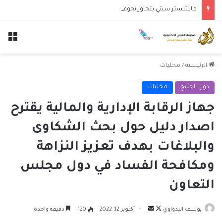
مانشستر سيتي يتجاوز نجوم الدوري الكوري بثلاثية في أول انتصار تحت قيادة ماريسكا
الق
الرئيسية
/
محليات
دول الخليج
محليات
جهاز الرقابة الإدارية والمالية يقترح
اصدار دليل حول بحث الشكاوى
والبلاغات بهدف تعزيز النزاهة
ومكافحة الفساد في دول مجلس
التعاون
تابع
أرسل
يوسف البدواوي
أكتوبر 12, 2022
120
دقيقة واحدة
على
بريدا