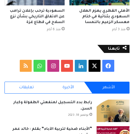
الأهلي القطري يهزم الهلال
السعودية ترحب بإعلان ترامب
السعودي بثنائية في ختام
عن الاتفاق التاريخي بشأن نزع
معسكر الزعيم بالنمسا
السلاح في قطاع غزة
منذ 3 أيام
منذ 6 أيام
تابعنا
‫X
فيسبوك
لينكدإن
‫YouTube
انستقرام
واتساب
ملخص
الموقع
الأشهر
الأخيرة
تعليقات
RSS
رابط بدء التسجيل لمنفعتي الطفولة وكبار
السن.
نوفمبر 18, 2023
“الأبناء ضحية لتربية الآباء” بقلم : خالد عمر