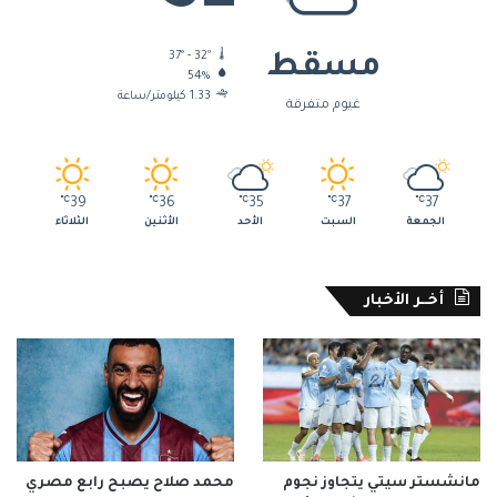
37º - 32º
مسقط
54%
1.33 كيلومتر/ساعة
غيوم متفرقة
℃
39
℃
36
℃
35
℃
37
℃
37
الجمعة
السبت
الأحد
الأثنين
الثلاثاء
أخــر الأخبار
مانشستر سيتي يتجاوز نجوم
محمد صلاح يصبح رابع مصري