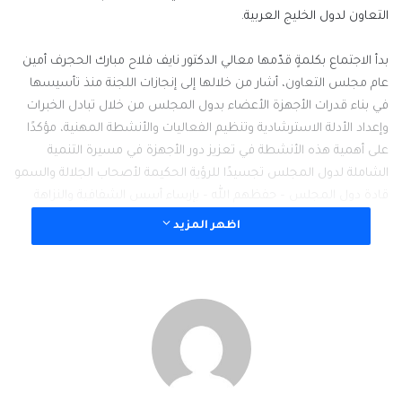
التعاون لدول الخليج العربية.
بدأ الاجتماع بكلمةٍ قدّمها معالي الدكتور نايف فلاح مبارك الحجرف أمين
عام مجلس التعاون، أشار من خلالها إلى إنجازات اللجنة منذ تأسيسها
في بناء قدرات الأجهزة الأعضاء بدول المجلس من خلال تبادل الخبرات
وإعداد الأدلة الاسترشادية وتنظيم الفعاليات والأنشطة المهنية، مؤكدًا
على أهمية هذه الأنشطة في تعزيز دور الأجهزة في مسيرة التنمية
الشاملة لدول المجلس تجسيدًا للرؤية الحكيمة لأصحاب الجلالة والسمو
قادة دول المجلس – حفظهم الله – بإرساء أسس الشفافية والنزاهة
ومبادئ العدل وسيادة القانون.
اظهر المزيد
ثم استعرض الاجتماع عددًا من الموضوعات الرئيسة، ومن أبرزها النظام
(القانون) الاسترشادي لحماية المال العام لدول المجلس، من خلال
عرض الإجراءات المرتبطة به وما يتضمنه من فصول ومواد تتعلق
بجوانب حماية المال العام، تلى ذلك استعراض الأدلة الاسترشادية
المقدمة من الأجهزة الأعضاء بدول المجلس، وهي دليل حماية المبلغين
والشهود والخبراء والضحايا ومن في حكمهم لدول المجلس، ودليل
المساعدة القانونية المتبادلة واسترداد الموجودات المتعلقة بجرائم