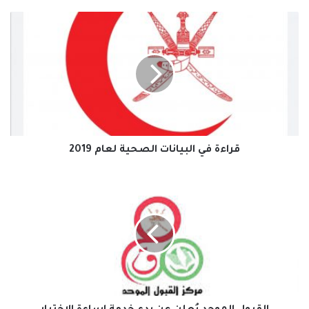
قراءة
في
البيانات
الصحية
لعام
2019
قراءة في البيانات الصحية لعام 2019
القبول
الموحد
يُعلن
عن
بدء
خدمة
إساءة
الاختيار
الإلكترونية
للعام