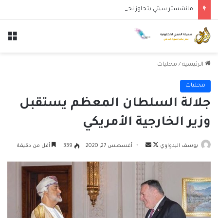
مانشستر سيتي يتجاوز نجوم الدوري الكوري بثلاثية في أول انتصار تحت قيادة ماريسكا
الق
الرئيسية
/
محليات
محليات
جلالة السلطان المعظم يستقبل
وزير الخارجية الأمريكي
تابع
أرسل
يوسف البدواوي
أغسطس 27, 2020
339
أقل من دقيقة
على
بريدا
X
إلكترونيا