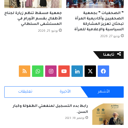
” الصحفيات ” بجمعية
جمعية مسقط تنظم زيارة لجناح
الصحفيين وأكاديمية المرأة
الأطفال بقسم الأورام في
تبحثان تعزيز المشاركة
المستشفى السلطاني
السياسية والإعلامية للمرأة
يونيو 25, 2026
يونيو 27, 2026
تابعنا
‫X
فيسبوك
لينكدإن
‫YouTube
انستقرام
واتساب
ملخص
الموقع
الأشهر
الأخيرة
تعليقات
RSS
رابط بدء التسجيل لمنفعتي الطفولة وكبار
السن.
نوفمبر 18, 2023