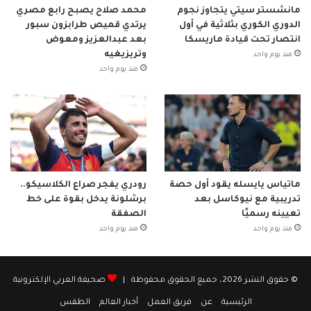
مانشستر سيتي يتجاوز نجوم
محمد صلاح يصبح رابع مصري
الدوري الكوري بثلاثية في أول
يرتدي قميص طرابزون سبور
انتصار تحت قيادة ماريسكا
بعد عبدالعزيز ومعوض
وتريزيغيه
منذ يوم واحد
منذ يوم واحد
ماتياس يايسله يقود أول حصة
رودري يفجر صراع الكلاسيكو..
تدريبية مع نيوكاسل بعد
برشلونة يدخل بقوة على خط
تعيينه رسميًا
الصفقة
منذ يوم واحد
منذ يوم واحد
© حقوق النشر 2026، جميع الحقوق محفوظة |
صحيفة العربي الإلكترونية
الرئيسية
عن
فريق العمل
أخبار العالم
الطقس