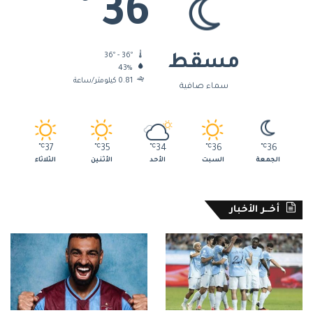
36
36º - 36º
مسقط
43%
0.81 كيلومتر/ساعة
سماء صافية
℃
37
℃
35
℃
34
℃
36
℃
36
الجمعة
السبت
الأحد
الأثنين
الثلاثاء
أخــر الأخبار