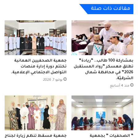
الكعبي
مقالات ذات صلة
بمشاركة 100 طالب.. “ريادة”
جمعية الصحفيين العمانية
تطلق معسكر “رواد المستقبل
تختتم دورة إدارة منصات
2026” في محافظة شمال
التواصل الاجتماعي الإعلامية.
الشرقيّة.
يوليو 7, 2026
منذ 4 أسابيع
” الصحفيات ” بجمعية
جمعية مسقط تنظم زيارة لجناح