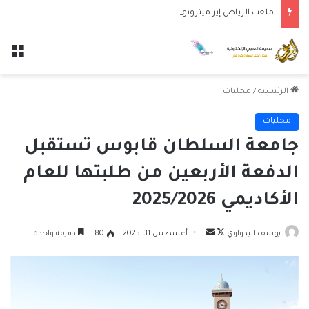
ملعب الرياض إير ميتروبوليتانو يستضيف قمة إسبانيا وإنجلترا في دوري الأمم الأوروبية
الق
الرئيسية
/
محليات
محليات
جامعة السلطان قابوس تستقبل
الدفعة الأربعين من طلبتها للعام
الأكاديمي 2025/2026
تابع
أرسل
يوسف البدواوي
أغسطس 31, 2025
80
دقيقة واحدة
على
بريدا
X
إلكترونيا