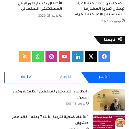
الصحفيين وأكاديمية المرأة
الأطفال بقسم الأورام في
تبحثان تعزيز المشاركة
المستشفى السلطاني
السياسية والإعلامية للمرأة
يونيو 25, 2026
يونيو 27, 2026
تابعنا
‫X
فيسبوك
لينكدإن
‫YouTube
انستقرام
واتساب
ملخص
الموقع
الأشهر
الأخيرة
تعليقات
RSS
رابط بدء التسجيل لمنفعتي الطفولة وكبار
السن.
نوفمبر 18, 2023
“الأبناء ضحية لتربية الآباء” بقلم : خالد عمر
حشوان