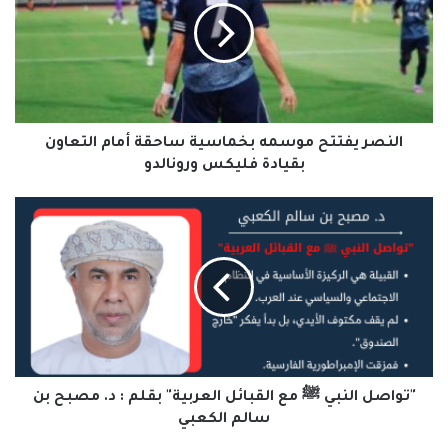
بخماسية
ساحقة
أمام
التعاون
بقيادة
فليكس
ورونالدو
النصر يفتتح موسمه بخماسية ساحقة أمام التعاون
بقيادة فليكس ورونالدو
"تواصل
النبي
ﷺ
مع
القبائل
العربية"
بقلم
:
د.
مصبح
"تواصل النبي ﷺ مع القبائل العربية" بقلم : د. مصبح بن
بن
سالم الكعبي
سالم