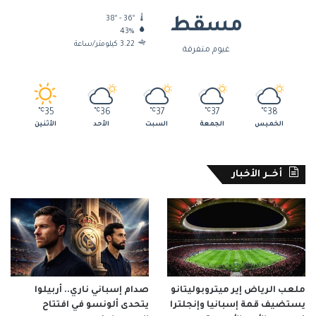
38º - 36º
مسقط
43%
3.22 كيلومتر/ساعة
غيوم متفرقة
℃
35
℃
36
℃
37
℃
37
℃
38
الخميس
الجمعة
السبت
الأحد
الأثنين
أخــر الأخبار
ملعب الرياض إير ميتروبوليتانو
صدام إسباني ناري.. أربيلوا
يستضيف قمة إسبانيا وإنجلترا
يتحدى ألونسو في افتتاح