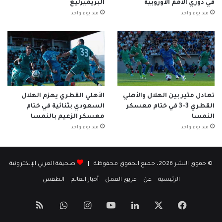
في دوري الأمم الأوروبية
البريميرليغ
منذ يوم واحد
منذ يوم واحد
تعادل مثير بين الهلال والأهلي
الأهلي القطري يهزم الهلال
القطري 3-3 في ختام معسكر
السعودي بثنائية في ختام
النمسا
معسكر الزعيم بالنمسا
منذ يوم واحد
منذ يوم واحد
© حقوق النشر 2026، جميع الحقوق محفوظة |
صحيفة العربي الإلكترونية
الرئيسية
عن
فريق العمل
أخبار العالم
الطقس
‫X
فيسبوك
لينكدإن
‫YouTube
انستقرام
واتساب
ملخص