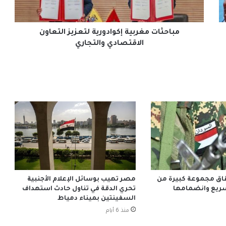
مباحثات مغربية إكوادورية لتعزيز التعاون
الاقتصادي والتجاري
اق مجموعة كبيرة من
مصر تهيب بوسائل الإعلام الأجنبية
سريع وانضمامها
تحري الدقة في تناول حادث استهداف
السفينتين بميناء دمياط
منذ 6 أيام