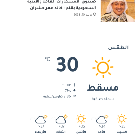
صندوق الاستثمارات العامة والأندية
السعودية بقلم : خالد عمر حشوان
يونيو 10, 2023
الطقس
30
℃
35º - 30º
مسقط
75%
2.86 كيلومتر/ساعة
سماء صافية
℃
37
℃
37
℃
35
℃
34
℃
35
السبت
الأحد
الأثنين
الثلاثاء
الأربعاء