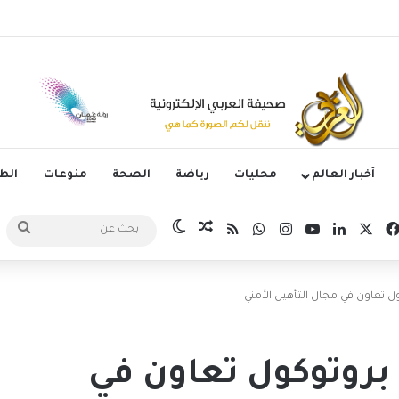
يه زيدان لوكا يتعاقد مع نادي ليغانيس
أخبار العالم
محليات
رياضة
الصحة
منوعات
ال
‫X
فيسبوك
لينكدإن
‫YouTube
انستقرام
واتساب
ملخص الموقع RSS
مقال عشوائي
الوضع المظلم
بحث
عن
ل تعاون في مجال التأهيل الأمني
 بروتوكول تعاون في