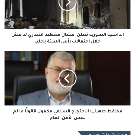
مخطط
انتحاري
لداعش
خلال
احتفالات
رأس
الداخلية السورية تعلن إفشال مخطط انتحاري لداعش
السنة
خلال احتفالات رأس السنة بحلب
بحلب
محافظ
طهران:
الاحتجاج
السلمي
مكفول
قانونًا
ما
لم
يمسّ
الأمن
محافظ طهران: الاحتجاج السلمي مكفول قانونًا ما لم
العام
يمسّ الأمن العام