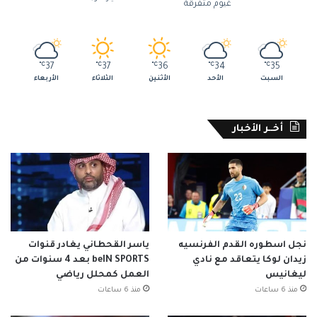
غيوم متفرقة
℃
37
℃
37
℃
36
℃
34
℃
35
السبت
الأحد
الأثنين
الثلاثاء
الأربعاء
أخــر الأخبار
نجل اسطوره القدم الفرنسيه
ياسر القحطاني يغادر قنوات
زيدان لوكا يتعاقد مع نادي
beIN SPORTS بعد 4 سنوات من
ليغانيس
العمل كمحلل رياضي
منذ 6 ساعات
منذ 6 ساعات