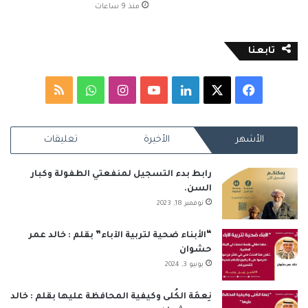
منذ 9 ساعات
تابعنا
‫X
فيسبوك
لينكدإن
‫YouTube
انستقرام
واتساب
ملخص
الموقع
الأشهر
الأخيرة
تعليقات
RSS
رابط بدء التسجيل لمنفعتي الطفولة وكبار
السن.
نوفمبر 18, 2023
“الأبناء ضحية لتربية الآباء” بقلم : خالد عمر
حشوان
يونيو 3, 2024
نِعمَة الكُلى وكيفية المحافظة عليها بقلم : خالد