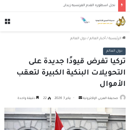
نجل اسطوره القدم الفرنسيه زيدان لوكا يتعاقد مع نادي ليغانيس
الق
الرئيسية
/
أخبار العالم
/
دول العالم
دول العالم
تركيا تفرض قيودًا جديدة على
التحويلات البنكية الكبيرة لتعقب
الأموال
أرسل
صحيفة العربي الإلكترونية
يناير 1, 2026
22
دقيقة واحدة
بريدا
إلكترونيا