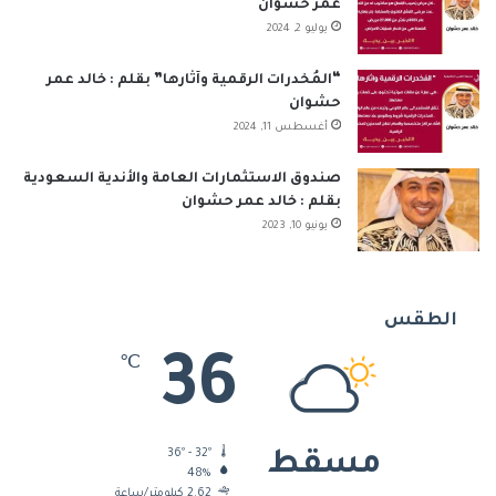
عمر حشوان
يوليو 2, 2024
“المُخدرات الرقمية وآثارها” بقلم : خالد عمر
حشوان
أغسطس 11, 2024
صندوق الاستثمارات العامة والأندية السعودية
بقلم : خالد عمر حشوان
يونيو 10, 2023
الطقس
36
℃
36º - 32º
مسقط
48%
2.62 كيلومتر/ساعة