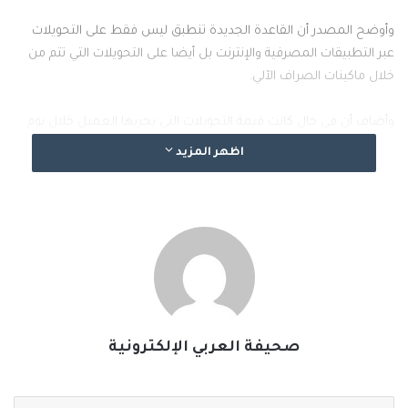
وأوضح المصدر أن القاعدة الجديدة تنطبق ليس فقط على التحويلات
عبر التطبيقات المصرفية والإنترنت بل أيضا على التحويلات التي تتم من
خلال ماكينات الصراف الآلي.
وأضاف أن في حال كانت قيمة التحويلات التي يجريها العميل خلال يوم
واحد تتراوح بين 2 مليون و20 مليون ليرة تركية (أي ما بين 46500
اظهر المزيد
و465000 دولارا أمريكيا)، سيكون مطالَبا بتعبئة “نموذج إقرار العمليات
النقدية”.
#الخبر_بين_يديك
#صحيفة_العربي_الالكترونية
نسخ الرابط
صحيفة العربي الإلكترونية