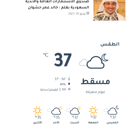
صندوق الاستثمارات العامة والأندية
السعودية بقلم : خالد عمر حشوان
يونيو 10, 2023
الطقس
37
℃
37º - 36º
مسقط
40%
2.99 كيلومتر/ساعة
غيوم متفرقة
℃
35
℃
35
℃
37
℃
37
℃
37
الخميس
الجمعة
السبت
الأحد
الأثنين