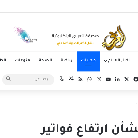
جوم الدوري الكوري بثلاثية في أول انتصار تحت قيادة ماريسكا
أخبار العالم
محليات
رياضة
الصحة
منوعات
ال
‫X
فيسبوك
لينكدإن
‫YouTube
انستقرام
واتساب
ملخص الموقع RSS
مقال عشوائي
الوضع المظلم
بحث
عن
.
أن ارتفاع فواتير