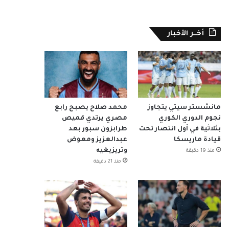
أخــر الأخبار
مانشستر سيتي يتجاوز
محمد صلاح يصبح رابع
نجوم الدوري الكوري
مصري يرتدي قميص
بثلاثية في أول انتصار تحت
طرابزون سبور بعد
قيادة ماريسكا
عبدالعزيز ومعوض
وتريزيغيه
منذ 19 دقيقة
منذ 21 دقيقة