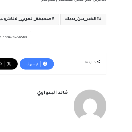
#الخبر_بين_يديك
صحيفة_العربي_الالكتروني
شاركها
فيسبوك
‫X
خالد البدواوي