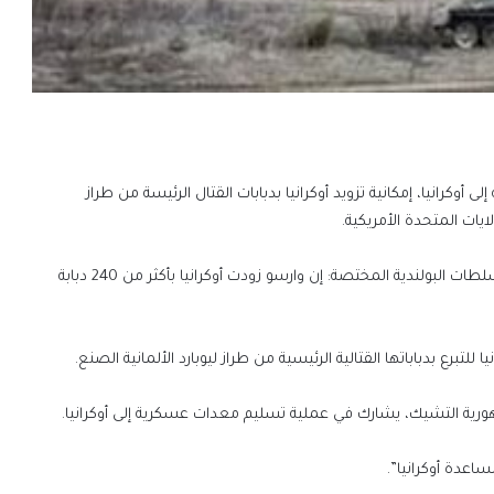
 أوكرانيا، إمكانية تزويد أوكرانيا بدبابات القتال الرئيسة من طراز
لايات المتحدة الأمريكية.
ونقلت صحيفة “وول ستريت جورنال” الأمريكية، السبت، عن السلطات البولندية المختصة: إن وارسو زودت أوكرانيا بأكثر من 240 دبابة
للتبرع بدباباتها القتالية الرئيسية من طراز ليوبارد الألمانية الصنع.
رية التشيك، يشارك في عملية تسليم معدات عسكرية إلى أوكرانيا.
عدة أوكرانيا”.