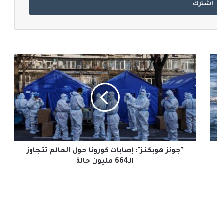
"جونز
هوبكنز":
إصابات
كورونا
حول
العالم
تتجاوز
الـ664
مليون
حالة
"جونز هوبكنز": إصابات كورونا حول العالم تتجاوز
الـ664 مليون حالة