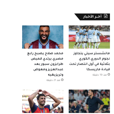
أخــر الأخبار
مانشستر سيتي يتجاوز
محمد صلاح يصبح رابع
نجوم الدوري الكوري
مصري يرتدي قميص
بثلاثية في أول انتصار تحت
طرابزون سبور بعد
قيادة ماريسكا
عبدالعزيز ومعوض
وتريزيغيه
منذ 19 دقيقة
منذ 21 دقيقة