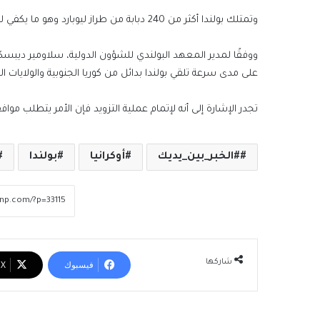
وتمتلك بولندا أكثر من 240 دبابة من طراز ليوبارد وهو ما يكفي لواءين من الدبابات.
ووفقًا لمدير المعهد البولندي للشؤون الدولية، سلاومير ديبسكي،
على مدى سرعة تلقي بولندا بدائل من كوريا الجنوبية والولايات ا
تجدر الإشارة إلى أنه لإتمام عملية التزويد فإن الأمر يتطلب موا
#الخبر_بين_يديك
أوكرانيا
بولندا
شاركها
فيسبوك
‫X