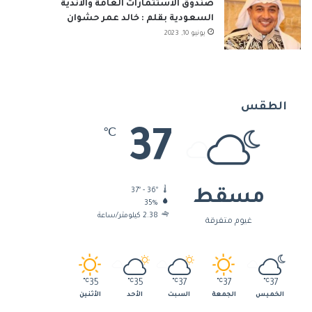
صندوق الاستثمارات العامة والأندية
السعودية بقلم : خالد عمر حشوان
يونيو 10, 2023
الطقس
37
℃
37º - 36º
مسقط
35%
2.38 كيلومتر/ساعة
غيوم متفرقة
℃
35
℃
35
℃
37
℃
37
℃
37
الخميس
الجمعة
السبت
الأحد
الأثنين