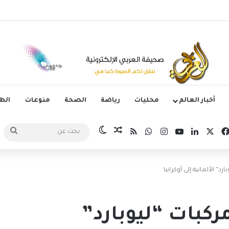
جوم الدوري الكوري بثلاثية في أول انتصار تحت قيادة ماريسكا
أخبار العالم
محليات
رياضة
الصحة
منوعات
ال
‫X
فيسبوك
لينكدإن
‫YouTube
انستقرام
واتساب
ملخص الموقع RSS
مقال عشوائي
الوضع المظلم
بحث
عن
د” الألمانية إلى أوكرانيا
ركبات “ليوبارد”