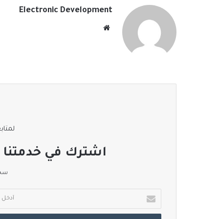
Electronic Development
موقع
الويب
لمتابع
اشترك في خدمتنا ا
سجل
أدخل
بريدك
الإلكتروني