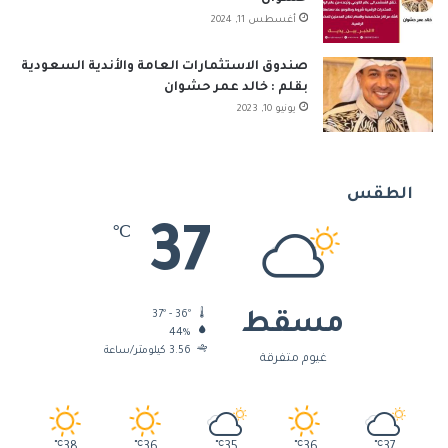
أغسطس 11, 2024
صندوق الاستثمارات العامة والأندية السعودية
بقلم : خالد عمر حشوان
يونيو 10, 2023
الطقس
37
℃
37º - 36º
مسقط
44%
3.56 كيلومتر/ساعة
غيوم متفرقة
℃
℃
℃
℃
℃