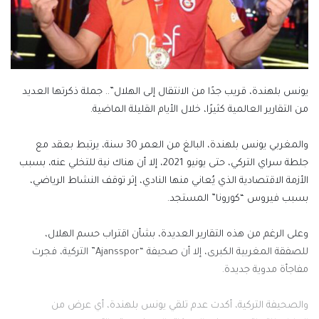
يونس بلهندة، قريب جدًا من الانتقال إلى الهلال”.. جملة ذكرتها العديد
من التقارير العالمية كثيرًا، خلال الأيام القليلة الماضية.
والمغربي يونس بلهندة، البالغ من العمر 30 سنة، يرتبط بعقد مع
جلطة سراي التركي، حتى يونيو 2021، إلا أن هناك نية للتخلي عنه، بسبب
الأزمة الاقتصادية الذي يُعاني منها النادي، إثر توقف النشاط الرياضي،
بسبب فيروس “كورونا” المستجد.
وعلى الرغم من هذه التقارير العديدة، بشأن اقتراب حسم الهلال،
للصفقة المغربية الكبرى، إلا أن صحيفة “Ajansspor” التركية، فجرت
مفاجأة مدوية جديدة.
والصحيفة التركية، أكدت عدم تلقي يونس بلهندة، أي عرض من