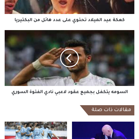
هائل
من
البكتيريا
كعكة عيد الميلاد تحتوي على عدد هائل من البكتيريا
السومه
يتكفل
بجميع
عقود
لاعبي
نادي
الفتوة
السوري
السومه يتكفل بجميع عقود لاعبي نادي الفتوة السوري
مقالات ذات صلة