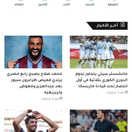
38
36
35
36
37
الجمعة
السبت
الأحد
الأثنين
الثلاثاء
أخــر الأخبار
مانشستر سيتي يتجاوز نجوم
محمد صلاح يصبح رابع مصري
الدوري الكوري بثلاثية في أول
يرتدي قميص طرابزون سبور
انتصار تحت قيادة ماريسكا
بعد عبدالعزيز ومعوض
وتريزيغيه
منذ 3 ساعات
منذ 3 ساعات