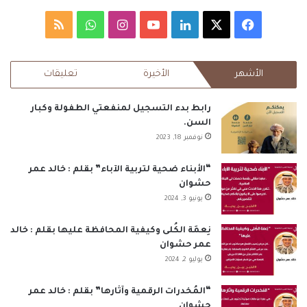
‫X
فيسبوك
لينكدإن
‫YouTube
انستقرام
واتساب
ملخص
الموقع
الأشهر
الأخيرة
تعليقات
RSS
رابط بدء التسجيل لمنفعتي الطفولة وكبار
السن.
نوفمبر 18, 2023
“الأبناء ضحية لتربية الآباء” بقلم : خالد عمر
حشوان
يونيو 3, 2024
نِعمَة الكُلى وكيفية المحافظة عليها بقلم : خالد
عمر حشوان
يوليو 2, 2024
“المُخدرات الرقمية وآثارها” بقلم : خالد عمر
حشوان