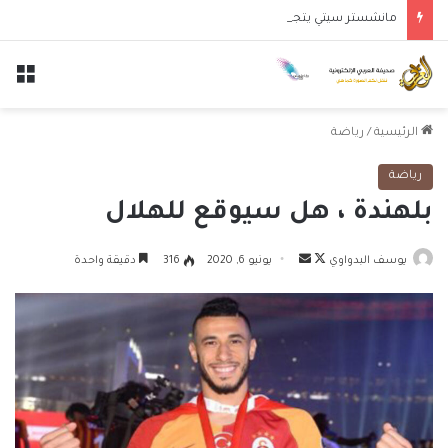
مانشستر سيتي يتجاوز نجوم الدوري الكوري بثلاثية في أول انتصار تحت قيادة ماريسكا
الق
الرئيسية
/
رياضة
رياضة
بلهندة ، هل سيوقع للهلال
تابع
أرسل
يوسف البدواوي
يونيو 6, 2020
316
دقيقة واحدة
على
بريدا
X
إلكترونيا