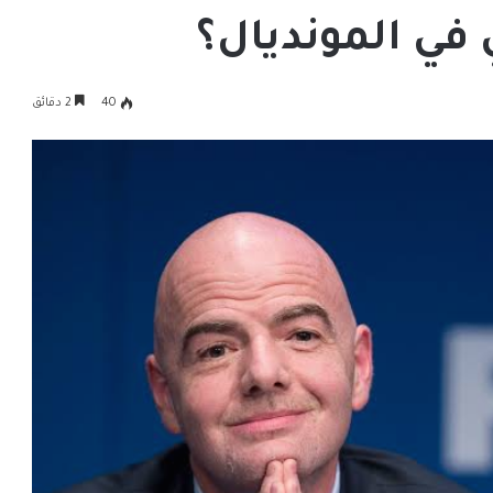
في المونديال؟
40
2 دقائق