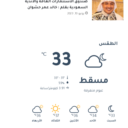
صندوق الاستثمارات العامة والأندية
السعودية بقلم : خالد عمر حشوان
يونيو 10, 2023
الطقس
33
℃
33º - 31º
مسقط
59%
3.91 كيلومتر/ساعة
غيوم متفرقة
℃
36
℃
37
℃
36
℃
34
℃
33
السبت
الأحد
الأثنين
الثلاثاء
الأربعاء