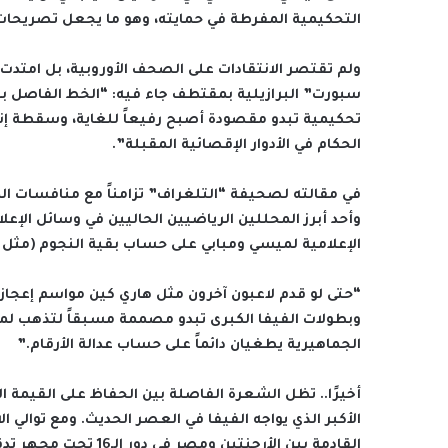
التحكيمية المفرطة في حمايته، وهو ما يجعل تصريحات 
ولم تقتصر الانتقادات على الصحف الأوروبية، بل امتد
سبورت” البرازيلية بمقتطف جاء فيه: “الخط الفاصل ب
تحكيمية تبدو مقصودة أصبح رفيعاً للغاية، وسقطة إن
الحكام في الأدوار الإقصائية المقبلة”.
في مقالته لصحيفة “التلغراف” تزامناً مع منافسات المون
وأحد أبرز المحللين الرياضيين الحاليين في وسائل الإعلا
الإعلامية لميسي ومبابي على حساب بقية النجوم (مثل 
“حتى لو قدم لاعبون آخرون مثل هاري كين مواسم إعجازية 
وبطولات الفيفا الكبرى تبدو مصممة مسبقاً لتذهب لمي
الجماهيرية يطغيان دائماً على حساب عدالة الأرقام.”
أخيرًا.. تظل الشعرة الفاصلة بين الحفاظ على القيمة 
الأكبر الذي يواجه الفيفا في العصر الحديث. ومع توالي
القادمة بين الأرجنتي