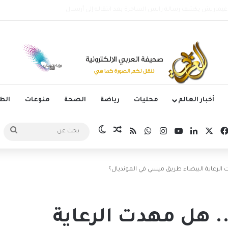
الأرجنتيني ليونيل ميسي عن عمر 68 عاماً
أخبار العالم
محليات
رياضة
الصحة
منوعات
ال
‫X
فيسبوك
لينكدإن
‫YouTube
انستقرام
واتساب
ملخص الموقع RSS
مقال عشوائي
الوضع المظلم
بحث
عن
 الرعاية البيضاء طريق ميسي في المونديال؟
. هل مهدت الرعاية