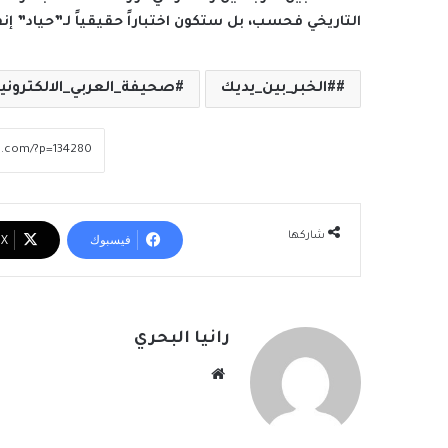
التاريخي فحسب، بل ستكون اختباراً حقيقياً لـ”حياد” إنفا
#الخبر_بين_يديك
صحيفة_العربي_الالكتروني
شاركها
فيسبوك
‫X
رانيا البحري
موقع
الويب