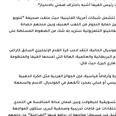
رئيس الفيفا أشبه باعتراف ضمني بالانحياز”.
ت لتشمل شبكات أمريكا اللاتينية؛ حيث علقت صحيفة “غلوبو
ين حماية النجوم من اللعب العنيف وبين منحهم حصانة
فانتينو التلفزيونية ستزيد بلا شك من الضغوط المسلطة على
ديال الحالية، انتقد لاعب كرة القدم الإنجليزي السابق كاراغر،
م البريطانية والعالمية، الهالة التي تمنحها الفيفا والمنظومة
هاري كين)، حيث قال:
وأرقاماً قياسية، فإن الجوائز الفردية مثل الكرة الذهبية
سي أو مبابي بمجرد تألقهم في المونديال. الاسم والسمعة
التسويقية للبطولات وبين ضمان عدالة المنافسة هي التحدي
 الانتقادات من قامات تدريبية وصحفية كبرى، ستكون المواجهة
ن ومصر في دور الـ16 تحت مجهر تدقيق غير مسبوق؛ مواجهة لن يدافع فيها “الفراعنة” عن حلمهم