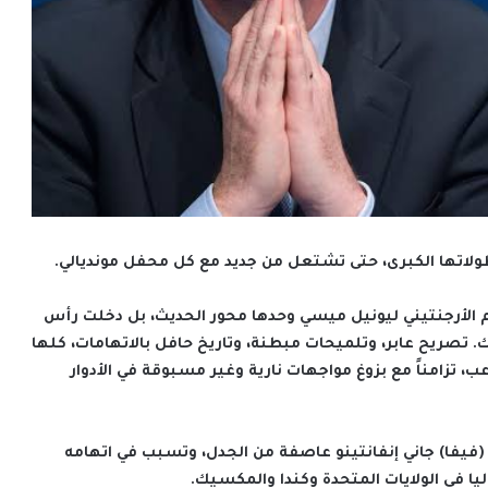
وبطولاتها الكبرى، حتى تشتعل من جديد مع كل محفل مونديالي.
يطة بالنجم الأرجنتيني ليونيل ميسي وحدها محور الحديث، بل دخلت رأس
ك. تصريح عابر، وتلميحات مبطنة، وتاريخ حافل بالاتهامات، كلها
 تزامناً مع بزوغ مواجهات نارية وغير مسبوقة في الأدوار
دم (فيفا) جاني إنفانتينو عاصفة من الجدل، وتسبب في اتهامه
يا في الولايات المتحدة وكندا والمكسيك.