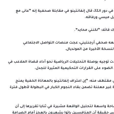
وبعد فوز “راقصي التانغو” الصعب على الرأس الأخضر في دور الـ32، قال إنفانتينو في مقابلة صحفية إنه “عانى مع
يل ميسي ورفاقه.
معه صحفي أرجنتيني، عجت منصات التواصل الاجتماعي
لنسخة الأخيرة من المونديال.
دت توجيه بوصلة التحليلات الرياضية نحو أداء قضاة الملاعب في
ضوء على القرارات التحكيمية المثيرة للجدل.
مقتطف منه: “إن اعتراف إنفانتينو بالمعاناة الخفية يمنح
غير معلنة تضمن بقاء النجوم الكبار في البطولة لأطول فترة
حة واسعة لتحليل الواقعة مشيرة في ثنايا تقريرها إلى أن
مس حقيقة أن المنافسين باتوا يشعرون بالعجز أمام الصرامة