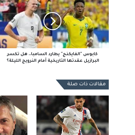
"الفايكنج"
يطارد
السامبا..
هل
تكسر
البرازيل
عقدتها
التاريخية
أمام
كابوس "الفايكنج" يطارد السامبا.. هل تكسر
النرويج
البرازيل عقدتها التاريخية أمام النرويج الليلة؟
الليلة؟
مقالات ذات صلة