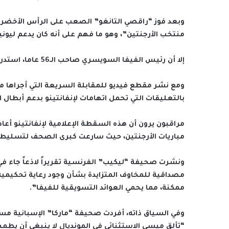
منتخب الأرجنتين”، وهو ما فهم على أنه كان يدعم ليون
إلا أن رئيس الفيفا السويسري صاحب الـ56 عاما، استدرك قائلا: “لكنني محايد”.
ومع نشر مقطع فيديو للمقابلة السريعة التي أجراها 
بالتعليقات التي تحمل اتهامات لإنفانتينو بدعم أبطال ا
مراقبون يرون أن هذه السقطة الإعلامية لإنفانتينو أعا
مباريات الأرجنتين، حيث سارعت كبرى الصحف لتسليط ال
ونشرت صحيفة “ليكيب” الفرنسية تقريراً لاذعاً جاء في 
مصداقية للمخاوف المتزايدة بشأن وجود رعاية تحكيمية 
ممكنة، مما يحمي العوائد التسويقية للفيفا”.
وفي السياق ذاته، أفردت صحيفة “ماركا” الإسبانية مسا
“تألق ميسي الاستثنائي في المونديال لا ينبغي أن يط