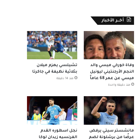
أخــر الأخبار
وفاة خورخي ميسي والد
تشيلسي يهزم ميلان
النجم الأرجنتيني ليونيل
بثلاثية نظيفة في جاكرتا
ميسي عن عمر 68 عاماً
منذ 14 دقيقة
منذ دقيقة واحدة
مانشستر سيتي يرفض
نجل اسطوره القدم
عرضًا من برشلونة لضم
الفرنسيه زيدان لوكا