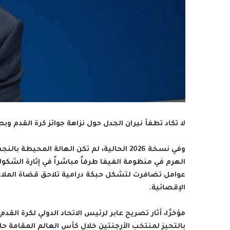
لا تكاد تطفأ نيران الجدل حول نزاهة جوائز كرة القدم 
وفي نسخة 2026 الحالية، لم تكن الهالة المح
الهرم في منظومة الفيفا طرفاً مباشراً في إثارة الشكو
عوامل تضافرت لتشكل حبكة درامية تلاحق قضاة الملاعب،
الإقصائية.
مؤخرًا، أثار تصريح عابر لرئيس الاتحاد الدولي لكرة الق
بالتحيز لمنتخب الأرجنتين خلال كأس العالم المقامة حال