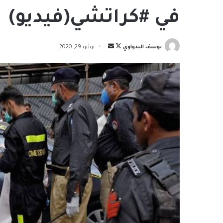
في #كراتشي(فيديو)
تابع
أرسل
يوسف البدواوي
يونيو 29, 2020
على
بريدا
X
إلكترونيا