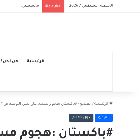
الجمعة, أغسطس 7 2026
مانشستر سيتي يتجاوز نج
أخبار عاجلة
الرئيسية
من نحن؟
الرئيسية
/
الفيديو
/
#باكستان :هجوم مسلح على مبنى البوصة في #ك
الفيديو
دول العالم
#باكستان :هجوم مسل