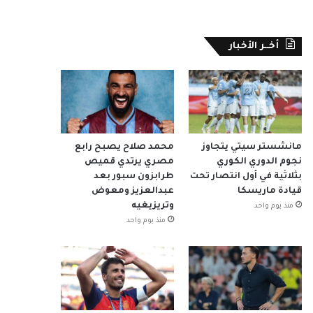
أخــر الأخبار
مانشستر سيتي يتجاوز
محمد صلاح يصبح رابع
نجوم الدوري الكوري
مصري يرتدي قميص
بثلاثية في أول انتصار تحت
طرابزون سبور بعد
قيادة ماريسكا
عبدالعزيز ومعوض
وتريزيغيه
منذ يوم واحد
منذ يوم واحد