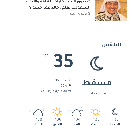
صندوق الاستثمارات العامة والأندية
السعودية بقلم : خالد عمر حشوان
يونيو 10, 2023
الطقس
35
℃
36º - 35º
مسقط
50%
5.06 كيلومتر/ساعة
سماء صافية
℃
38
℃
36
℃
34
℃
36
℃
36
الجمعة
السبت
الأحد
الأثنين
الثلاثاء