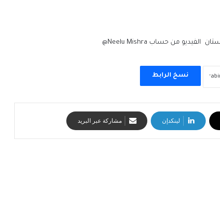
ديو من حساب Neelu Mishra@
نسخ الرابط
لينكدإن
مشاركة عبر البريد