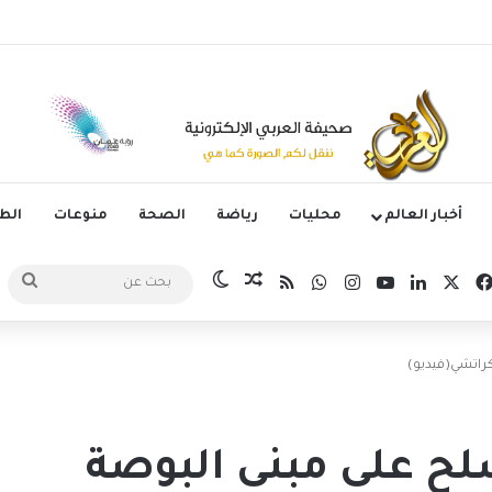
وم الدوري الكوري بثلاثية في أول انتصار تحت قيادة ماريسكا
أخبار العالم
محليات
رياضة
الصحة
منوعات
ال
‫X
فيسبوك
لينكدإن
‫YouTube
انستقرام
واتساب
ملخص الموقع RSS
مقال عشوائي
الوضع المظلم
بحث
عن
راتشي(فيديو)
ح على مبنى البوصة