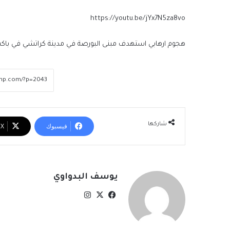
https://youtu.be/jYx7N5za8vo
هجوم ارهابي استهدف مبنى البورصة في مدينة كراتشي في باكستان الفي
شاركها
فيسبوك
‫X
يوسف البدواوي
‫X
فيسبوك
انستقرام