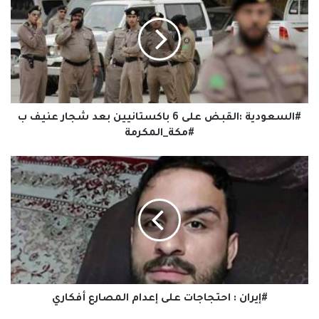
على
6
باكستانيين
بعد
شجار
عنيف
ب
#مكة_المكرمة
#السعودية :القبض على 6 باكستانيين بعد شجار عنيف ب
#مكة_المكرمة
#إيران
:
احتجاجات
على
إعدام
المصارع
أفكاري
#إيران : احتجاجات على إعدام المصارع أفكاري