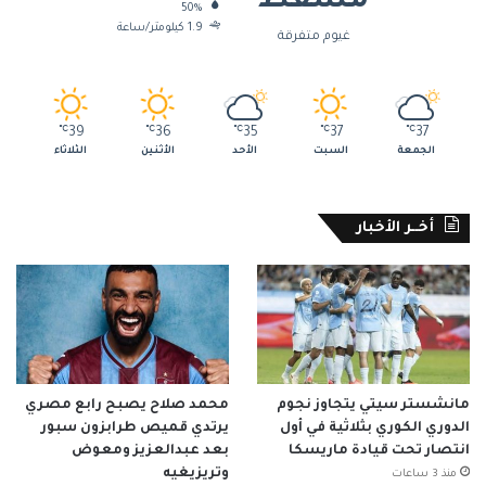
مسقط
50%
1.9 كيلومتر/ساعة
غيوم متفرقة
℃
39
℃
36
℃
35
℃
37
℃
37
الجمعة
السبت
الأحد
الأثنين
الثلاثاء
أخــر الأخبار
مانشستر سيتي يتجاوز نجوم
محمد صلاح يصبح رابع مصري
الدوري الكوري بثلاثية في أول
يرتدي قميص طرابزون سبور
انتصار تحت قيادة ماريسكا
بعد عبدالعزيز ومعوض
وتريزيغيه
منذ 3 ساعات