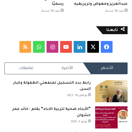
عبدالعزيز ومعوض وتريزيغيه
رسميًا
منذ 14 ساعة
منذ 14 ساعة
تابعنا
‫X
فيسبوك
لينكدإن
‫YouTube
انستقرام
واتساب
ملخص
الموقع
الأشهر
الأخيرة
تعليقات
RSS
رابط بدء التسجيل لمنفعتي الطفولة وكبار
السن.
نوفمبر 18, 2023
“الأبناء ضحية لتربية الآباء” بقلم : خالد عمر
حشوان
يونيو 3, 2024