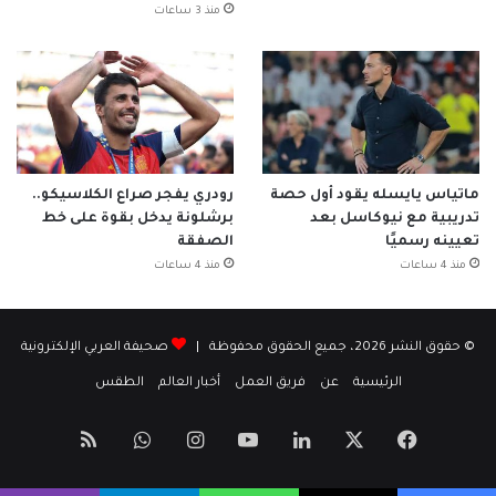
منذ 3 ساعات
ماتياس يايسله يقود أول حصة
رودري يفجر صراع الكلاسيكو..
تدريبية مع نيوكاسل بعد
برشلونة يدخل بقوة على خط
تعيينه رسميًا
الصفقة
منذ 4 ساعات
منذ 4 ساعات
© حقوق النشر 2026، جميع الحقوق محفوظة |
صحيفة العربي الإلكترونية
الرئيسية
عن
فريق العمل
أخبار العالم
الطقس
‫X
فيسبوك
لينكدإن
‫YouTube
انستقرام
واتساب
ملخص
الموقع