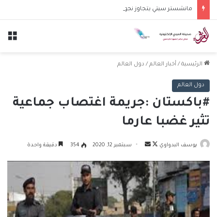
مانشستر سيتي يتجاوز نجوم الدوري الكوري بثلاثية في أول انتصار تحت قيادة ماريسكا
الق
الرئيسية
/
أخبار العالم
/
دول العالم
دول العالم
#باكستان :جريمة اغتصاب جماعية
تثير غضبا عارما
تابع
أرسل
يوسف البدواوي
سبتمبر 12, 2020
354
دقيقة واحدة
على
بريدا
X
إلكترونيا