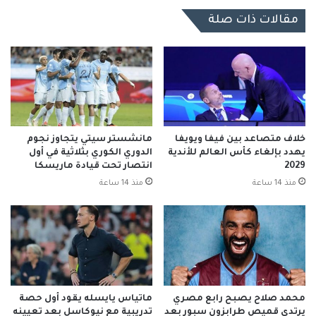
مقالات ذات صلة
خلاف متصاعد بين فيفا ويويفا
مانشستر سيتي يتجاوز نجوم
يهدد بإلغاء كأس العالم للأندية
الدوري الكوري بثلاثية في أول
2029
انتصار تحت قيادة ماريسكا
منذ 14 ساعة
منذ 14 ساعة
محمد صلاح يصبح رابع مصري
ماتياس يايسله يقود أول حصة
يرتدي قميص طرابزون سبور بعد
تدريبية مع نيوكاسل بعد تعيينه