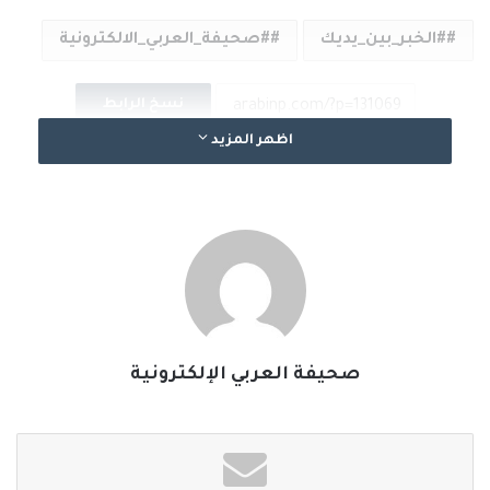
#الخبر_بين_يديك
#صحيفة_العربي_الالكترونية
نسخ الرابط
اظهر المزيد
صحيفة العربي الإلكترونية