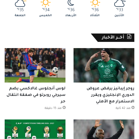
℃
35
℃
34
℃
36
℃
36
℃
33
الأثنين
الثلاثاء
الأربعاء
الخميس
الجمعة
أخــر الأخبار
روجر إيبانيز يرفض عروض
لوس أنجلوس غالاكسي يضم
الدوري الإنجليزي ويقرر
سيرجي روبرتو في صفقة انتقال
الاستمرار مع الأهلي
حر
منذ 42 ثانية
منذ 15 دقيقة