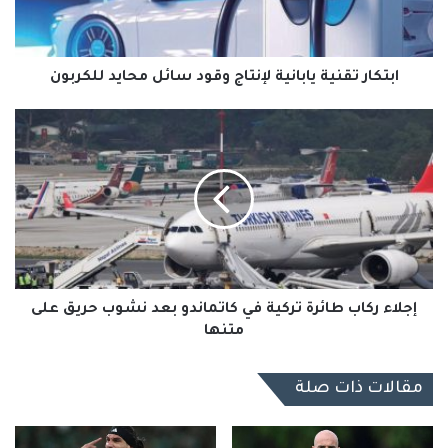
محايد
للكربون
ابتكار تقنية يابانية لإنتاج وقود سائل محايد للكربون
إجلاء
ركاب
طائرة
تركية
في
كاتماندو
بعد
نشوب
حريق
على
إجلاء ركاب طائرة تركية في كاتماندو بعد نشوب حريق على
متنها
متنها
مقالات ذات صلة