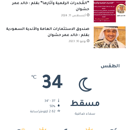
“المُخدرات الرقمية وآثارها” بقلم : خالد عمر
حشوان
أغسطس 11, 2024
صندوق الاستثمارات العامة والأندية السعودية
بقلم : خالد عمر حشوان
يونيو 10, 2023
الطقس
34
℃
34º - 31º
مسقط
50%
2.62 كيلومتر/ساعة
سماء صافية