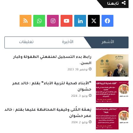
تابعنا
‫X
فيسبوك
لينكدإن
‫YouTube
انستقرام
واتساب
ملخص
الموقع
الأشهر
الأخيرة
تعليقات
RSS
رابط بدء التسجيل لمنفعتي الطفولة وكبار
السن.
نوفمبر 18, 2023
“الأبناء ضحية لتربية الآباء” بقلم : خالد عمر
حشوان
يونيو 3, 2024
نِعمَة الكُلى وكيفية المحافظة عليها بقلم : خالد
عمر حشوان
يوليو 2, 2024