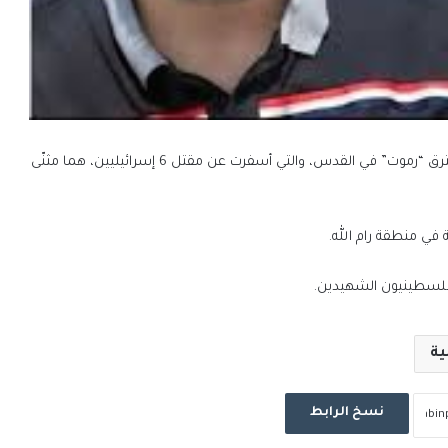
أفادت وسائل إعلام عبرية بأن منفذَي عملية إطلاق النار عند مفترق “رموت” في القدس، والتي أسفرت عن مقتل 6 إسرائيليين، هما مثنّى
في منطقة رام الله.
فلسطينيون الشهيدين.
ية
نسخ الرابط