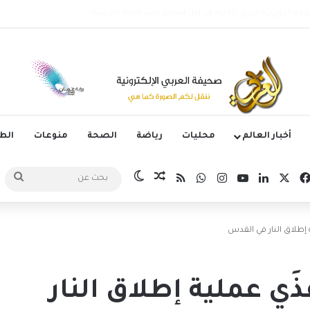
مصري يرتدي قميص طرابزون سبور بعد عبدالعزيز ومعوض وتريزيغيه
أخبار العالم
محليات
رياضة
الصحة
منوعات
ال
‫X
فيسبوك
لينكدإن
‫YouTube
انستقرام
واتساب
ملخص الموقع RSS
مقال عشوائي
الوضع المظلم
بحث
عن
إطلاق النار في القدس
ي عملية إطلاق النار