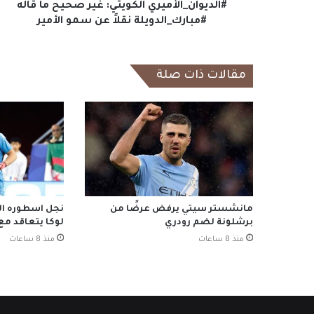
سمو
#الديوان_الأميري الكويتي: غير صحيح ما قاله
الأمير
#مبارك_الدويلة نقلاً عن سمو الأمير
مقالات ذات صلة
مانشستر سيتي يرفض عرضًا من
نجل اسطوره الق
برشلونة لضم رودري
لوكا يتعاقد مع
منذ 8 ساعات
منذ 8 ساعات