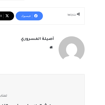
شاركها
فيسبوك
‫X
أصيلة المسروري
موقع
الويب
لمتابع