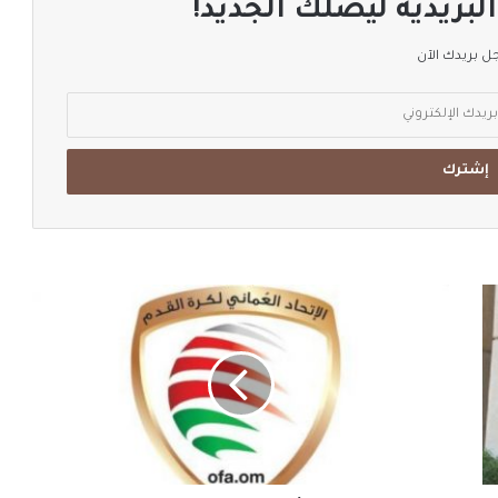
لبريدية ليصلك الجديد!
 بريدك الآن
اتحاد
الكرة
والأندية
على
طاولة
تحديد
مصير
الموسم
الرياضي