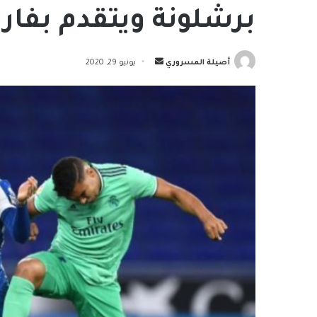
برشلونة ويتقدم بفار
أرسل
أصيلة المسروري
يونيو 29, 2020
بريدا
إلكترونيا