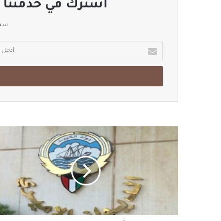
اشترك في خدمتنا ا
سجل
أدخل
بريدك
الإلكتروني
#الديوان_الأميري
الكويتي:
غير
صحيح
ما
قاله
#مبارك_الدويلة
نقلاً
عن