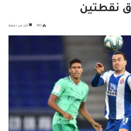
ق نقطتين
367
أقل من دقيقة