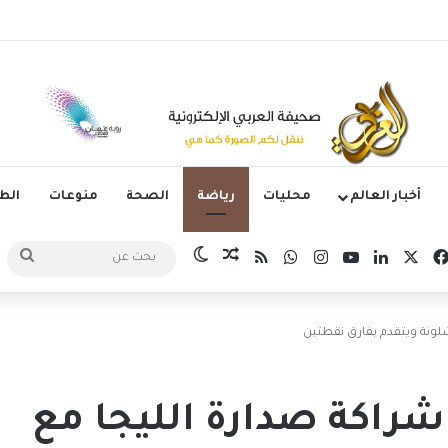
يه زيدان لوكا يتعاقد مع نادي ليغانيس
أخبار العالم
محليات
رياضة
الصحة
منوعات
ال
‫X
فيسبوك
لينكدإن
‫YouTube
انستقرام
واتساب
ملخص الموقع RSS
مقال عشوائي
الوضع المظلم
بحث
عن
لونة ويتقدم بفارق نقطتين
راكة صدارة الليجا مع