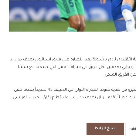
 التقليدي نادي برشلونة بعد انتصارة على فريق اسبانيول بهدف دون رد
لكتلوني بتعادله الإيجابي بهدفين لكل فريق في مباراة الأمس التي جمعته مع سليتا
وجاء هدف اللقاء الوحيد للفريق الملكي عبر لاعبه البرازيلي كاسيميرو في نهاية شوط المباراة الأولى في الدقيقة 45 تحديداً بعدما تلقى
شباك معلناً تقدم الريال بهدف دون رد ، واستطاع رفاق المدرب الفرنسي
نسخ الرابط