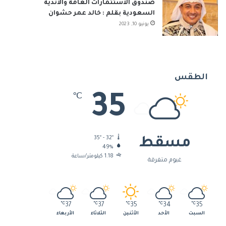
صندوق الاستثمارات العامة والأندية
السعودية بقلم : خالد عمر حشوان
يونيو 10, 2023
الطقس
35
℃
35º - 32º
مسقط
49%
1.18 كيلومتر/ساعة
غيوم متفرقة
℃
37
℃
37
℃
35
℃
34
℃
35
السبت
الأحد
الأثنين
الثلاثاء
الأربعاء