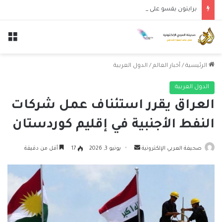
برايتون يقسو على روما بثلاثية نظيفة في مواجهة ودية
الق
الرئيسية
/
أخبار العالم
/
الدول العربية
الدول العربية
العراق يقرر استئناف عمل شركات
النفط الأجنبية في إقليم كوردستان
أرسل
صحيفة العربي الإلكترونية
يونيو 3, 2026
17
أقل من دقيقة
بريدا
إلكترونيا