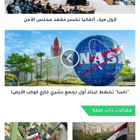
لأول مرة.. ألمانيا تخسر مقعد مجلس الأمن
"ناسا"
تخطط
لبناء
أول
تجمع
بشري
خارج
كوكب
الأرض!
"ناسا" تخطط لبناء أول تجمع بشري خارج كوكب الأرض!
مقالات ذات صلة