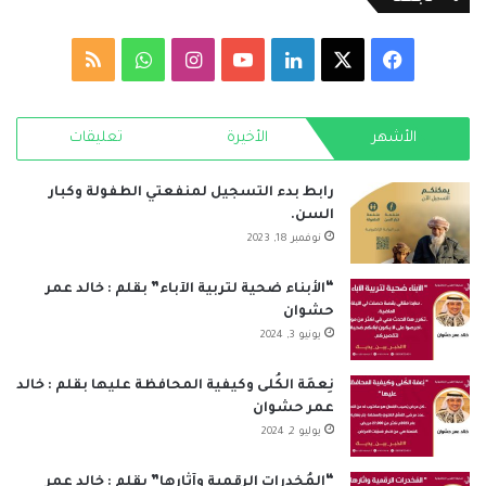
‫X
فيسبوك
لينكدإن
‫YouTube
انستقرام
واتساب
ملخص
الموقع
الأشهر
الأخيرة
تعليقات
RSS
رابط بدء التسجيل لمنفعتي الطفولة وكبار
السن.
نوفمبر 18, 2023
“الأبناء ضحية لتربية الآباء” بقلم : خالد عمر
حشوان
يونيو 3, 2024
نِعمَة الكُلى وكيفية المحافظة عليها بقلم : خالد
عمر حشوان
يوليو 2, 2024
“المُخدرات الرقمية وآثارها” بقلم : خالد عمر