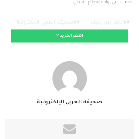
العقبات التي تواجه القطاع النفطي.
#الخبر_بين_يديك
#صحيفة_العربي_الالكترونية
اظهر المزيد
نسخ الرابط
صحيفة العربي الإلكترونية