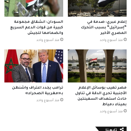
إعلام عبري: صدمة في
السودان: انشقاق مجموعة
“إسرائيل” بسبب التحرك
كبيرة من قوات الدعم السريع
المصري الأخير
وانضمامها للجيش
منذ أسبوع واحد
منذ أسبوع واحد
مصر تهيب بوسائل الإعلام
ترامب يجدد اعتراف واشنطن
الأجنبية تحري الدقة في تناول
بـ«مغربية الصحراء»
حادث استهداف السفينتين
منذ أسبوع واحد
بميناء دمياط
منذ أسبوع واحد
تابعنا