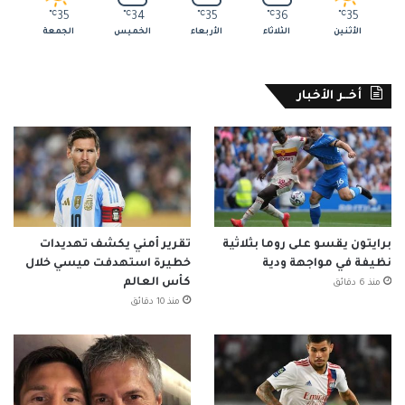
℃
35
℃
34
℃
35
℃
36
℃
35
الأثنين
الثلاثاء
الأربعاء
الخميس
الجمعة
أخــر الأخبار
برايتون يقسو على روما بثلاثية
تقرير أمني يكشف تهديدات
نظيفة في مواجهة ودية
خطيرة استهدفت ميسي خلال
كأس العالم
منذ 6 دقائق
منذ 10 دقائق