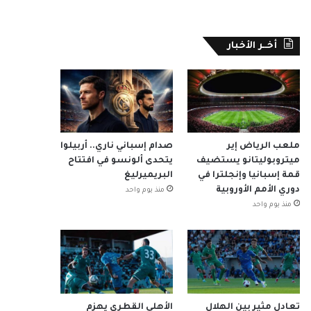
أخــر الأخبار
ملعب الرياض إير
صدام إسباني ناري.. أربيلوا
ميتروبوليتانو يستضيف
يتحدى ألونسو في افتتاح
قمة إسبانيا وإنجلترا في
البريميرليغ
دوري الأمم الأوروبية
منذ يوم واحد
منذ يوم واحد
تعادل مثير بين الهلال
الأهلي القطري يهزم