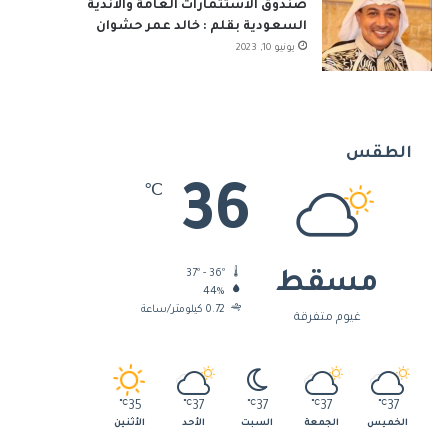
صندوق الاستثمارات العامة والأندية
السعودية بقلم : خالد عمر حشوان
يونيو 10, 2023
الطقس
36
℃
37º - 36º
مسقط
44%
0.72 كيلومتر/ساعة
غيوم متفرقة
℃
35
℃
37
℃
37
℃
37
℃
37
الخميس
الجمعة
السبت
الأحد
الأثنين