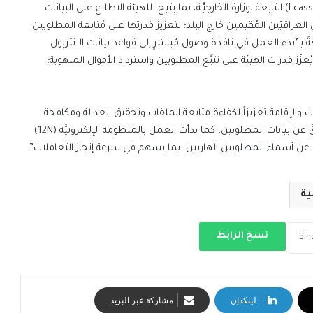
وشرعت الهيئة، وفق البيان، في فتح منظومة الدعم الإلكترونيّ(I cass) التابعة لوزارة الخارجيَّـة، بما يتيح للهيئة الاطلاع على البيانات
راقيّين المُقيمين خارج البلد؛ لتعزيز قدرتها على مُتابعة المطلوبين
 مُنوّهةً بـ”بدء العمل في نافذة وصول مُباشرٍ إلى قواعد بيانات الانتربول
ّز قدرات الهيئة على تتبُّع المطلوبين واسترداد الأموال المنهوبة؛
ازات والإقامة تعزيزاً لكفاءة متابعة الملفات وتحقيق العدالة ومكافحة
الفساد، شرعت بفتح نافذة تعاونٍ تتيح الاستعلام بشكلٍ فوريٍّ عن بيانات المطلوبين، كما بدأت العمل بالمنظومة الإلكترونيَّة (12N)
ت عن أسماء المطلوبين الهاربين، بما يسهم في سرعة إنجاز التعاملات”.
ية
نسخ الرابط
لينكدإن
مشاركة عبر البريد