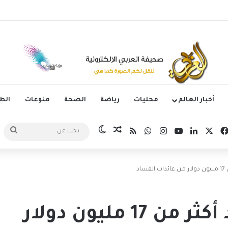
وليتانو يستضيف قمة إسبانيا وإنجلترا في دوري الأمم الأوروبية
أخبار العالم
محليات
رياضة
الصحة
منوعات
ال
‫X
فيسبوك
لينكدإن
‫YouTube
انستقرام
واتساب
ملخص الموقع RSS
مقال عشوائي
الوضع المظلم
بحث
عن
اد
العراق يعلن استرداد أكثر من 17 مليون دولار