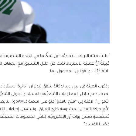
مُبيّنةً أنَّ عمليَّة الاسترداد تمَّت من خلال التنسيق مع الجهات الق
للاتفاقيَّات والقوانين المعمول بها.
وذكرت الهيئة في بيان ورد لوكالة شفق نيوز، أن “دائرة الاسترداد
بهدف دعم تبادل المعلومات المُتعلّقة بالفساد والأموال المُهرَّب
الأموال”، لا
تتبُّع حركة الأموال المشبوهة خارج العراق، وتسهيل إجراءات التعا
مُخصَّصةٍ ضمن بوابة أور الإلكترونيَّة؛ لتلقّي المعلومات المُتعلّقة
قضايا الفساد”.