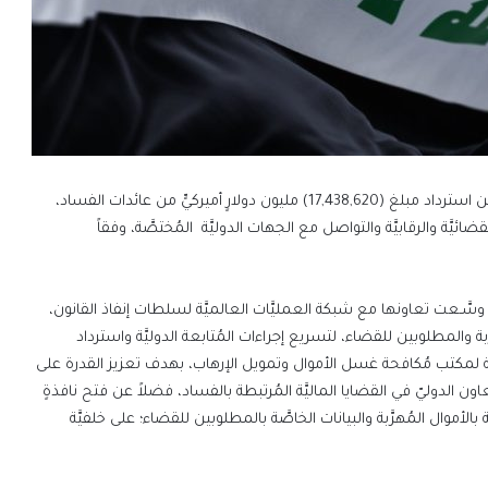
أعلنت هيئة النزاهة الاتحاديَّة، عن تمكُّنها في المدة المنصرمة من استرداد مبلغ (17,438,620) مليون دولارٍ أميركيٍّ من عائدات الفساد،
ضائيَّة والرقابيَّة والتواصل مع الجهات الدوليَّة المُختصَّة، وفقاً
 وسَّـعت تعاونها مع شبكة العمليَّات العالميَّة لسلطات إنفاذ القانون،
ة والمطلوبين للقضاء، لتسريع إجراءات المُتابعة الدوليَّة واسترداد
فتة إلى “فتح نافذةٍ آمنةٍ على منصة (goAML) التابعة لمكتب مُكافحة غسل الأموال وتمويل الإرهاب، بهدف تعزيز القدرة على
ون الدوليّ في القضايا الماليَّة المُرتبطة بالفساد، فضلاً عن فتح نافذةٍ
 بالأموال المُهرَّبة والبيانات الخاصَّة بالمطلوبين للقضاء؛ على خلفيَّة