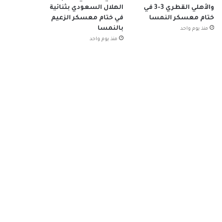
والأهلي القطري 3-3 في
الهلال السعودي بثنائية
ختام معسكر النمسا
في ختام معسكر الزعيم
بالنمسا
منذ يوم واحد
منذ يوم واحد