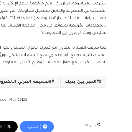
المُسجَّلة في المنظومة والخاصّ بتسجيل معلومات المواطنين الع
وأخذ الإجراءات القانونيَّة والإداريَّة اللازمة بكلّ دقةٍ وفاعليَّةٍ”،
والمعلومات المُرتبطة بملفاتها في مجال مكافحة الفساد، بما يُعز
لتقليص وقت الوصول إلى المعلومات”.
كما شرعت الهيئة بـ”التعاون مع مُديريَّة الأحوال المدنيَّة والجو
للاتصال المُباشر مع جهاز المخابرات الوطنيّ؛ لتبادل المعلوما
#الخبر_بين_يديك
#صحيفة_العربي_الالكترون
شاركها
فيسبوك
‫X