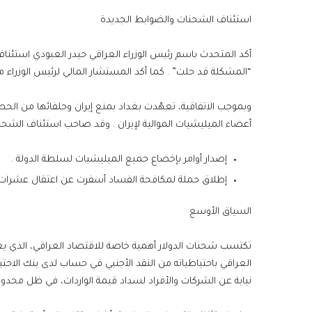
استئناف الشحنات والضوابط الجديدة
أكد المتحدث باسم رئيس الوزراء العراقي حيدر العبودي استئناف 
“المشكلة قد حلت” . كما أكد المستشار المالي لرئيس الوزراء
وبموجب الاتفاقية، تعهّدت بغداد بمنع إيران وحلفائها من الحص
أعضاء الميليشيات الموالية لإيران . وقد صاحب استئناف الشحنات
إصدار أوامر بإخضاع جميع الميليشيات لسلطة الدولة .
إطلاق حملة لمكافحة الفساد أسفرت عن اعتقال عشرات ال
السياق الأوسع
تكتسب شحنات الدولار أهمية خاصة للاقتصاد العراقي، الذي يعتم
العراقي باحتياطياته من النقد الأجنبي في حساب لدى بنك الاحتياطي
نيابة عن الشركات والأفراد لسداد قيمة الواردات، في ظل محدود