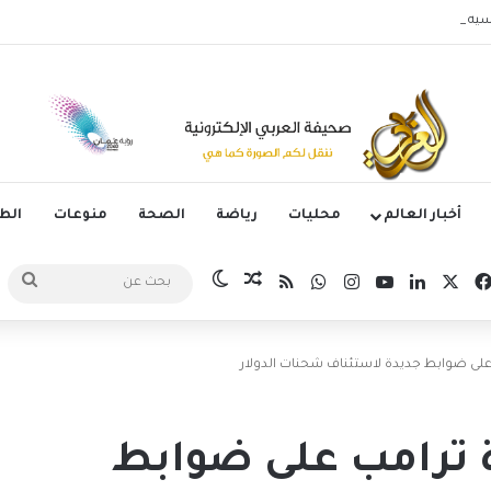
يه زيدان لوكا يتعاقد مع نادي ليغانيس
أخبار العالم
محليات
رياضة
الصحة
منوعات
ال
‫X
فيسبوك
لينكدإن
‫YouTube
انستقرام
واتساب
ملخص الموقع RSS
مقال عشوائي
الوضع المظلم
بحث
عن
 على ضوابط جديدة لاستئناف شحنات الدولار
ة ترامب على ضوابط