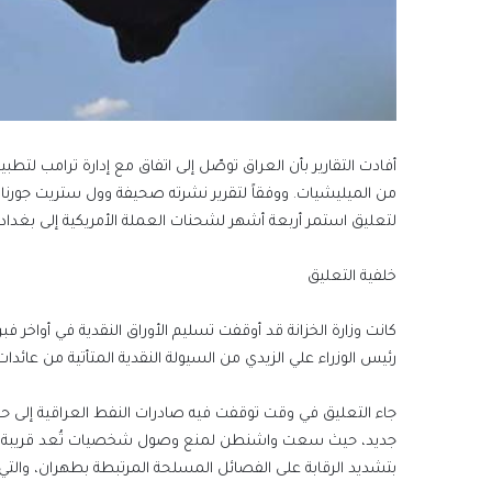
أفادت التقارير بأن العراق توصّل إلى اتفاق مع إدارة ترامب لتط
من الميليشيات. ووفقاً لتقرير نشرته صحيفة وول ستريت جورنال 
لتعليق استمر أربعة أشهر لشحنات العملة الأمريكية إلى بغداد 
خلفية التعليق
كانت وزارة الخزانة قد أوقفت تسليم الأوراق النقدية في أواخر فب
رئيس الوزراء علي الزيدي من السيولة النقدية المتأتية من عائدات 
جاء التعليق في وقت توقفت فيه صادرات النفط العراقية إلى حد ب
جديد، حيث سعت واشنطن لمنع وصول شخصيات تُعد قريبة من إي
بتشديد الرقابة على الفصائل المسلحة المرتبطة بطهران، والت