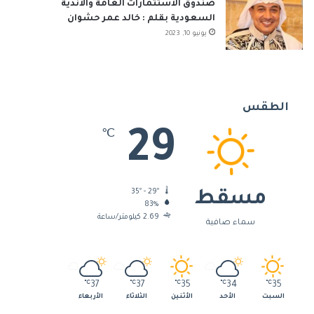
صندوق الاستثمارات العامة والأندية
السعودية بقلم : خالد عمر حشوان
يونيو 10, 2023
الطقس
29
℃
35º - 29º
مسقط
83%
2.69 كيلومتر/ساعة
سماء صافية
℃
37
℃
37
℃
35
℃
34
℃
35
السبت
الأحد
الأثنين
الثلاثاء
الأربعاء