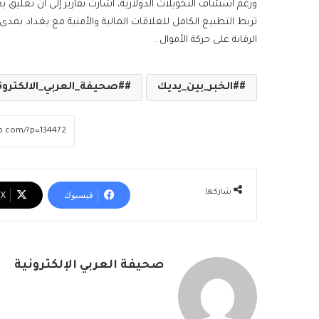
ورغم استئناف التحويلات الدولارية، أشارت تقارير إلى أن تعليق 
تربط التطبيع الكامل للعلاقات المالية والأمنية مع بغداد بمد
الرقابة على حركة الأموال .
#الخبر_بين_يديك
#صحيفة_العربي_الالكترون
شاركها
فيسبوك
‫X
صحيفة العربي الإلكترونية