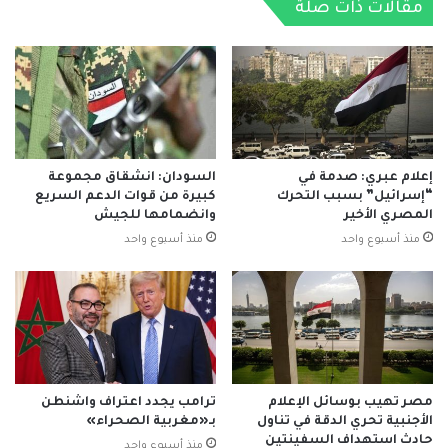
مقالات ذات صلة
إعلام عبري: صدمة في
السودان: انشقاق مجموعة
“إسرائيل” بسبب التحرك
كبيرة من قوات الدعم السريع
المصري الأخير
وانضمامها للجيش
منذ أسبوع واحد
منذ أسبوع واحد
مصر تهيب بوسائل الإعلام
ترامب يجدد اعتراف واشنطن
الأجنبية تحري الدقة في تناول
بـ«مغربية الصحراء»
حادث استهداف السفينتين
منذ أسبوع واحد