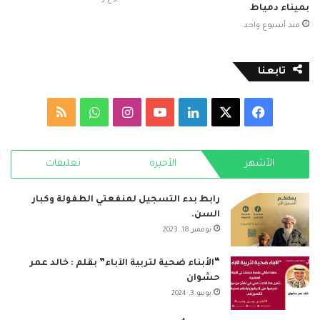
بميناء دمياط
منذ أسبوع واحد
تابعنا
‫X
فيسبوك
لينكدإن
‫YouTube
انستقرام
واتساب
ملخص
الموقع
الأشهر
الأخيرة
تعليقات
RSS
رابط بدء التسجيل لمنفعتي الطفولة وكبار
السن.
نوفمبر 18, 2023
“الأبناء ضحية لتربية الآباء” بقلم : خالد عمر
حشوان
يونيو 3, 2024