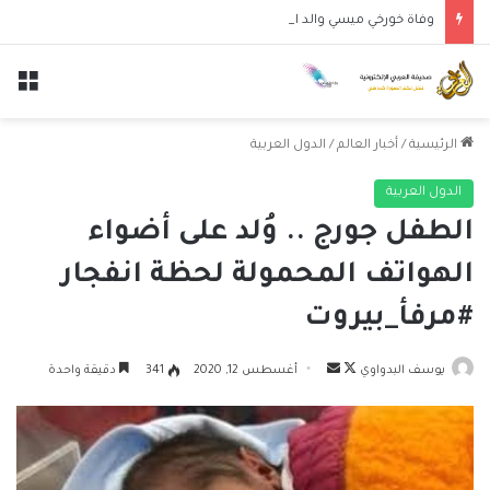
وفاة خورخي ميسي والد النجم الأرجنتيني ليونيل ميسي عن عمر 68 عاماً
الق
الرئيسية
/
أخبار العالم
/
الدول العربية
الدول العربية
الطفل جورج .. وُلد على أضواء
الهواتف المحمولة لحظة انفجار
#مرفأ_بيروت
تابع
أرسل
يوسف البدواوي
أغسطس 12, 2020
341
دقيقة واحدة
على
بريدا
X
إلكترونيا