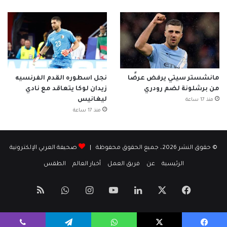
مانشستر سيتي يرفض عرضًا
نجل اسطوره القدم الفرنسيه
من برشلونة لضم رودري
زيدان لوكا يتعاقد مع نادي
ليغانيس
منذ 17 ساعة
منذ 17 ساعة
© حقوق النشر 2026، جميع الحقوق محفوظة |
صحيفة العربي الإلكترونية
الرئيسية
عن
فريق العمل
أخبار العالم
الطقس
‫X
فيسبوك
لينكدإن
‫YouTube
انستقرام
واتساب
ملخص
الموقع