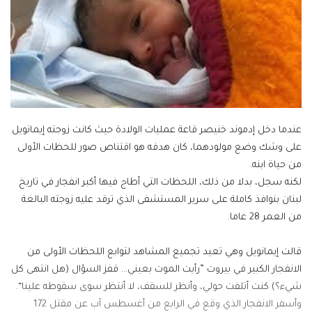
عندما دخل إدموند خنيصر قاعة عمليات الولادة حيث كانت زوجته إيمانويل
على وشك وضع مولودهما، كان هدفه هو اقتناص صور للحظات الأولى
من حياة ابنه.
لكنه سجل، بدلا من ذلك، اللحظات التي أطاح فيها أكبر انفجار في تاريخ
لبنان بنوافذ كاملة على سرير المستشفى الذي ترقد عليه زوجته البالغة
من العمر 28 عاما.
قالت إيمانويل وهي تعيد تجميع المشاهد لتوابع اللحظات الأولى من
الانفجار الكبير في بيروت ”رأيت الموت بعيني… قفز السؤال (هل انتهى كل
شيء؟) كنت أتلفت حولي، وأنظر للسقف، لا أنتظر سوى سقوطه علينا“.
وأسفر الانفجار الذي وقع في الرابع من أغسطس آب عن مقتل 172