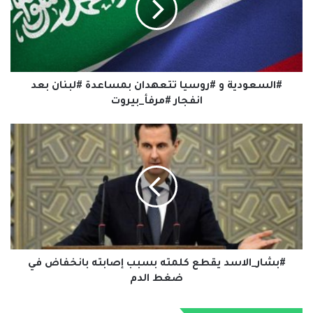
بمساعدة
#لبنان
وقال إدموند وهو يعرض صور ابنه على صفحة أنشأها له على موقع
بعد
انستجرام يطلق عليها معجزة الطفل جورج إن ”جورج مميز للغاية. إنه نور
انفجار
في الظلام“. وأضاف كانت ”ولادة وسط الحطام“.
#مرفأ_بيروت
المصدر “رويترز “
#السعودية و #روسيا تتعهدان بمساعدة #لبنان بعد
انفجار #مرفأ_بيروت
#بشار_الاسد
نسخ الرابط
يقطع
كلمته
بسبب
إصابته
بانخفاض
في
ضغط
الدم
#بشار_الاسد يقطع كلمته بسبب إصابته بانخفاض في
ضغط الدم