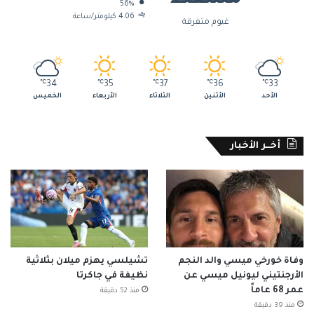
56%
4.06 كيلومتر/ساعة
غيوم متفرقة
℃
34
℃
35
℃
37
℃
36
℃
33
الأحد
الأثنين
الثلاثاء
الأربعاء
الخميس
أخــر الأخبار
وفاة خورخي ميسي والد النجم
تشيلسي يهزم ميلان بثلاثية
الأرجنتيني ليونيل ميسي عن
نظيفة في جاكرتا
عمر 68 عاماً
منذ 52 دقيقة
منذ 39 دقيقة