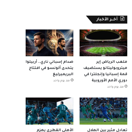
أخــر الأخبار
ملعب الرياض إير
صدام إسباني ناري.. أربيلوا
ميتروبوليتانو يستضيف
يتحدى ألونسو في افتتاح
قمة إسبانيا وإنجلترا في
البريميرليغ
دوري الأمم الأوروبية
منذ يوم واحد
منذ يوم واحد
تعادل مثير بين الهلال
الأهلي القطري يهزم