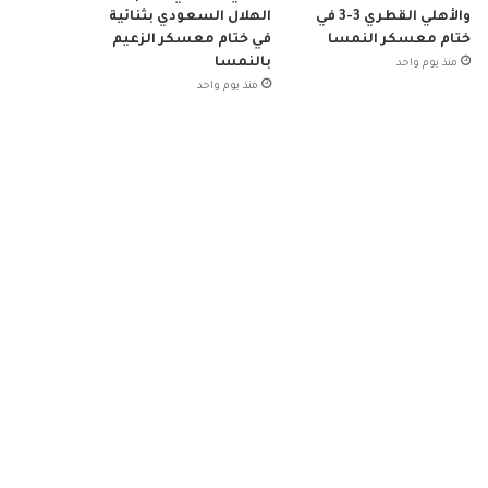
والأهلي القطري 3-3 في
الهلال السعودي بثنائية
ختام معسكر النمسا
في ختام معسكر الزعيم
بالنمسا
منذ يوم واحد
منذ يوم واحد