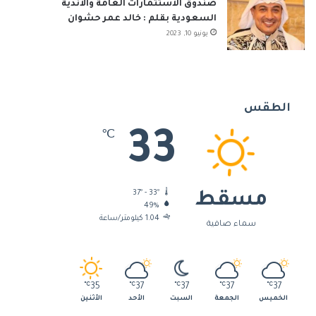
صندوق الاستثمارات العامة والأندية
السعودية بقلم : خالد عمر حشوان
يونيو 10, 2023
الطقس
33
℃
37º - 33º
مسقط
49%
1.04 كيلومتر/ساعة
سماء صافية
℃
35
℃
37
℃
37
℃
37
℃
37
الخميس
الجمعة
السبت
الأحد
الأثنين