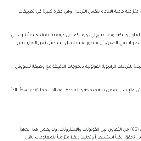
تزامنة كاملة الاتجاه بنفس التردد»، وهي قفزة كبيرة في تطبيقات
علوم والتكنولوجيا، دينج لي، وزملاؤه، في ورقة بحثية مُحكمة نُشرت في
ل البصريات في الصين، أن «تطور تقنية الجيل السادس يُعزز التقارب بين
ديدة للترددات الراديوية الفوتونية بالموجات الدقيقة مع وظيفة تشويش
ويش والإرسال ضمن بنية مدمجة ومتعددة الوظائف، مما يُقدم نهجاً رائداً
ومقارنةً بالتقنيات الإلكترونية البحتة، تُمكّن تقنية الجيل السادس (6G) من التعاون بين الفوتونات والإلكترونات، ولا يعمل هذا الجهاز
 ترددات أعلى فحسب، بل يُحقق أيضاً استشعاراً وتحليلاً ونقلاً متزامناً للمعلومات بأقل