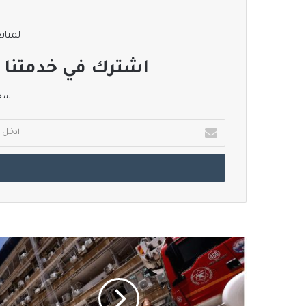
لمتابع
اشترك في خدمتنا ا
سجل
أدخل
بريدك
الإلكتروني
الصحة
الاسرائيلية:
271
مصابًا
جراء