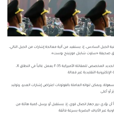
قنية الجيل السادس، إذ يستفيد من آلية معالجة إشارات من الجيل التالي،
، وفق صحيفة «ساوث شاينل مورنينج بوست».
على سبيل المثال، يُعتقد أن رادار نورثروب جرومان AN/APG-85 الجديد المخصص للمقاتلة الأميركية F-35 يعمل غالباً في النطاق X،
هولة، ويمكن لنواته العاملة بالفوتونات اعتراض إشارات العدو، وتوليد
أن يؤدي دور جهاز اتصال قوي، إذ يستقبل أو يرسل كمية هائلة من