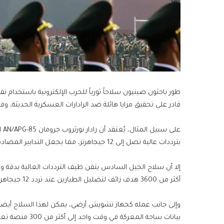
طور باحثون صينيون سلاحاً ثورياً للحرب الإلكترونية باستخدام ت
قادر على تحقيق مزايا هائلة ضد الرادارات العسكرية الحديثة
بترددات عالية تصل إلى 12 جيجاهرتز، مما يجعل التدابير المضادة الإلكترونية التقليدية غير فعالة.
إلا أن سلاح الجيل السادس يتقن طيف الترددات العالية بدقة وس
أكثر من 3600 هدف زائف لتضليل الطيارين عند تردد 12 جيجاهرتز أو أعلى.
وإلى جانب عمله كجهاز تشويش أرضي، يمكن لهذا السلاح أيضاً 
بيانات ساحة المعركة في وقت واحد إلى أكثر من 300 منصة تعاونية عبر الألياف البصرية بسرعة فائقة.