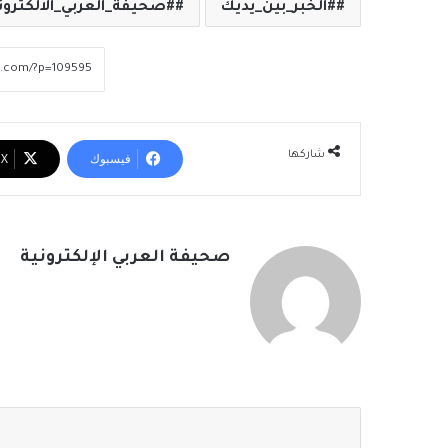
#الخبر_بين_يديك
#صحيفة_العربي_الالكترون
شاركها
فيسبوك
‫X
صحيفة العربي الإلكترونية