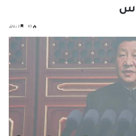
دس
63
2 دقائق