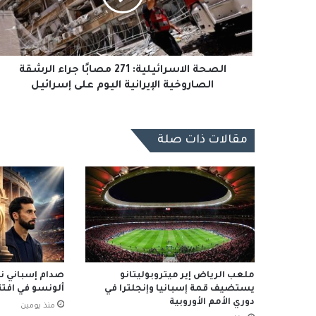
الرشقة
الصاروخية
الإيرانية
اليوم
على
الصحة الاسرائيلية: 271 مصابًا جراء الرشقة
إسرائيل
الصاروخية الإيرانية اليوم على إسرائيل
مقالات ذات صلة
ملعب الرياض إير ميتروبوليتانو
صدام إسباني نار
يستضيف قمة إسبانيا وإنجلترا في
ألونسو في افتتا
دوري الأمم الأوروبية
منذ يومين