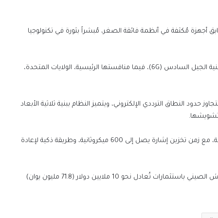
أجهزة مُكثفة في أنظمة فائقة الصغر، مُبشراً بثورة في تكنولوجيا
وتمتلك الصين الآن أكبر محفظة في العالم من براءات اختراع تقنية الجيل السادس (6G)، فيما منافستها الرئيسية، الولايات المتحدة،
وز حدود النطاق الترددي الإلكتروني، ويتميز النظام ببنية ثلاثية الأبعاد
كما يستخدم حلقة ألياف نشطة تُنشئ أهدافاً زائفة بدقة متناهية، مع زمن تخزين إشارة يصل إلى 600 ميكروثانية، وطريقة ذكية لإعادة
يُموّل فريق المشروع من برامج بحثية وطنية وشراكات مع الجيش الصيني باستثمارات تُعادل نحو 10 ملايين دولار (71.8 مليون يوان)