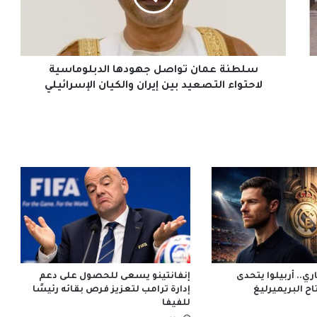
لاحتواء
التصعيد
بين
إيران
والكيان
سلطنة عمان تواصل جهودها الدبلوماسية
الإسرائيلي
لاحتواء التصعيد بين إيران والكيان الإسرائيلي
ي.. أربيلوا يتحدى
إنفانتينو يسعى للحصول على دعم
ح البريميرليغ
إدارة ترامب لتعزيز فرص بقائه رئيسًا
للفيفا