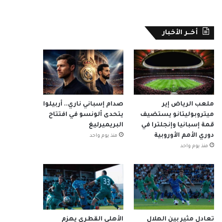
أخــر الأخبار
ملعب الرياض إير
صدام إسباني ناري.. أربيلوا
ميتروبوليتانو يستضيف
يتحدى ألونسو في افتتاح
قمة إسبانيا وإنجلترا في
البريميرليغ
دوري الأمم الأوروبية
منذ يوم واحد
منذ يوم واحد
تعادل مثير بين الهلال
الأهلي القطري يهزم