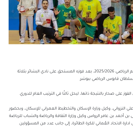
تُوِّج نادي السيب بطلاً لدوري الدرجة الأولى للكرة الطائرة للموسم الرياضي 2025/2026، بعد فوزه المستحق على نادي البشائر بثلاثة
السلطان قابوس الرياضي ببوشر.
وز على صحار بالنتيجة ذاتها، ليحل ثالثًا في الترتيب العام للدوري.
ي النزواني، وكيل وزارة الإسكان والتخطيط العمراني للإسكان، وبحضور
حمد بن عامر الرواس وكيل وزارة الثقافة والرياضة والشباب للرياضة
ارة الاتحاد العُماني للكرة الطائرة، إلى جانب عدد من المسؤولين