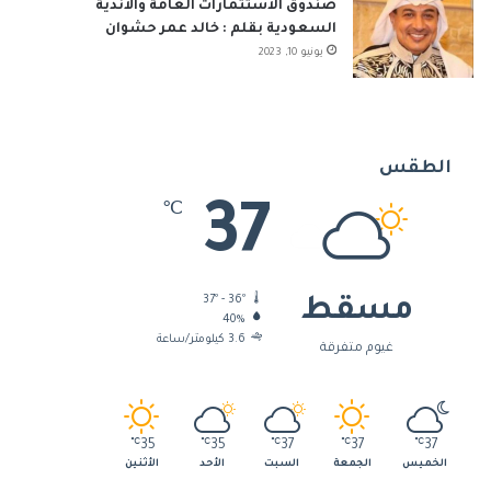
صندوق الاستثمارات العامة والأندية
السعودية بقلم : خالد عمر حشوان
يونيو 10, 2023
الطقس
37
℃
37º - 36º
مسقط
40%
3.6 كيلومتر/ساعة
غيوم متفرقة
℃
35
℃
35
℃
37
℃
37
℃
37
الخميس
الجمعة
السبت
الأحد
الأثنين