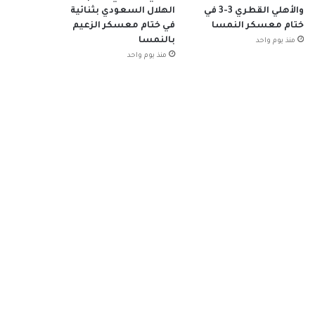
والأهلي القطري 3-3 في
الهلال السعودي بثنائية
ختام معسكر النمسا
في ختام معسكر الزعيم
بالنمسا
منذ يوم واحد
منذ يوم واحد