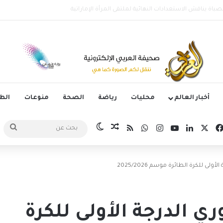
وليتانو يستضيف قمة إسبانيا وإنجلترا في دوري الأمم الأوروبية
أخبار العالم
محليات
رياضة
الصحة
منوعات
ال
‫X
فيسبوك
لينكدإن
‫YouTube
انستقرام
واتساب
ملخص الموقع RSS
مقال عشوائي
الوضع المظلم
بحث
عن
لى للكرة الطائرة موسم 2025/2026
ري الدرجة الأولى للكرة