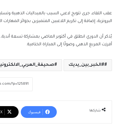
عقب اللقاء، جرى تتويج لاعبي السيب بالميداليات الذهبية وتسلي
البرونزية، إضافة إلى تكريم اللاعبين المتميزين بجوائز المهارات ال
يُذكر أن الدوري انطلق في أكتوبر الماضي بمشاركة تسعة أندية، ق
أفرزت المربع الذهبي وصولًا إلى المباراة الختامية.
#الخبر_بين_يديك
صحيفة_العربي_الالكتروني
شاركها
فيسبوك
‫X