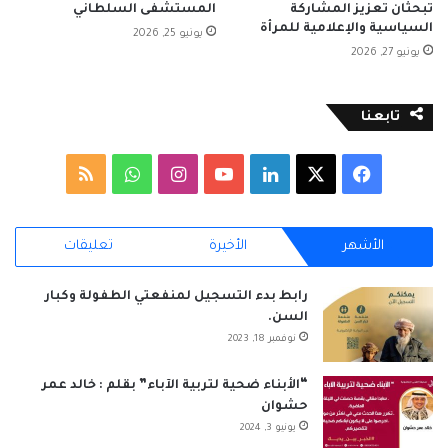
تبحثان تعزيز المشاركة
المستشفى السلطاني
السياسية والإعلامية للمرأة
يونيو 25, 2026
يونيو 27, 2026
تابعنا
‫X
فيسبوك
لينكدإن
‫YouTube
انستقرام
واتساب
ملخص
الموقع
الأشهر
الأخيرة
تعليقات
RSS
رابط بدء التسجيل لمنفعتي الطفولة وكبار
السن.
نوفمبر 18, 2023
“الأبناء ضحية لتربية الآباء” بقلم : خالد عمر
حشوان
يونيو 3, 2024