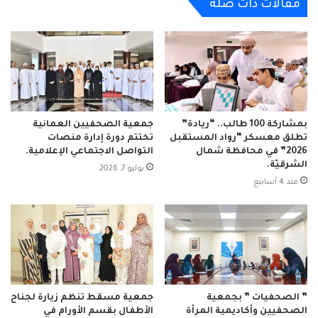
مقالات ذات صلة
بمشاركة 100 طالب.. “ريادة”
جمعية الصحفيين العمانية
تطلق معسكر “رواد المستقبل
تختتم دورة إدارة منصات
2026” في محافظة شمال
التواصل الاجتماعي الإعلامية.
الشرقيّة.
يوليو 7, 2026
منذ 4 أسابيع
” الصحفيات ” بجمعية
جمعية مسقط تنظم زيارة لجناح
الصحفيين وأكاديمية المرأة
الأطفال بقسم الأورام في