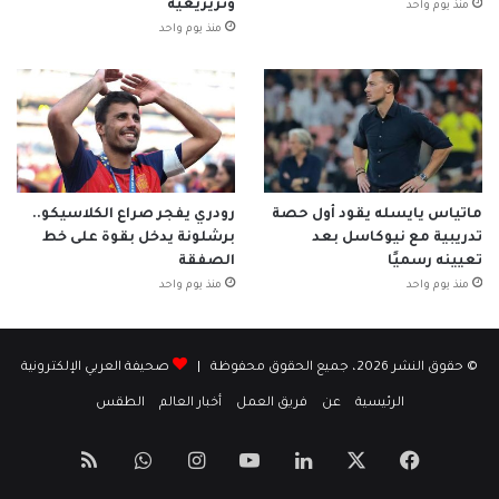
وتريزيغيه
منذ يوم واحد
منذ يوم واحد
ماتياس يايسله يقود أول حصة
رودري يفجر صراع الكلاسيكو..
تدريبية مع نيوكاسل بعد
برشلونة يدخل بقوة على خط
تعيينه رسميًا
الصفقة
منذ يوم واحد
منذ يوم واحد
© حقوق النشر 2026، جميع الحقوق محفوظة |
صحيفة العربي الإلكترونية
الرئيسية
عن
فريق العمل
أخبار العالم
الطقس
‫X
فيسبوك
لينكدإن
‫YouTube
انستقرام
واتساب
ملخص