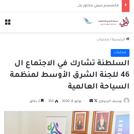
مانشستر سيتي يتجاوز نجوم الدوري الكوري بثلاثية في أول انتصار تحت قيادة ماريسكا
الق
الرئيسية
/
محليات
محليات
السلطنة تشارك في الاجتماع ال
46 للجنة الشرق الأوسط لمنظمة
السياحة العالمية
تابع
أرسل
يوسف البدواوي
يوليو 6, 2020
350
2 دقائق
على
بريدا
X
إلكترونيا