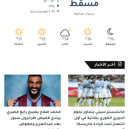
36º - 36º
مسقط
43%
0.81 كيلومتر/ساعة
سماء صافية
℃
37
℃
35
℃
34
℃
36
℃
36
الجمعة
السبت
الأحد
الأثنين
الثلاثاء
أخــر الأخبار
مانشستر سيتي يتجاوز نجوم
محمد صلاح يصبح رابع مصري
الدوري الكوري بثلاثية في أول
يرتدي قميص طرابزون سبور
انتصار تحت قيادة ماريسكا
بعد عبدالعزيز ومعوض