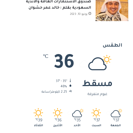
صندوق الاستثمارات العامة والأندية
السعودية بقلم : خالد عمر حشوان
يونيو 10, 2023
الطقس
36
℃
37º - 35º
مسقط
48%
2.25 كيلومتر/ساعة
غيوم متفرقة
℃
39
℃
36
℃
35
℃
37
℃
37
الجمعة
السبت
الأحد
الأثنين
الثلاثاء