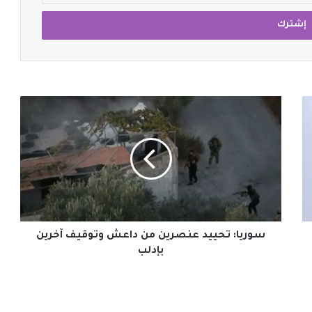
سوريا:
تحييد
عنصرين
من
داعش
وتوقيف
آخرين
بإدلب
سوريا: تحييد عنصرين من داعش وتوقيف آخرين
بإدلب