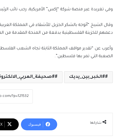
وفي تغريدة عبر منصة شركة “إكس” الأمريكية، رحب نائب الر
وقال الشيخ “أتوجه بالشكر الجزيل للأشقاء في المملكة العربي
دعمهم للخزينة الفلسطينية بدفعة من المنحة المقدمة من المملكة بمبلغ 90
وأعرب عن “تقدير مواقف المملكة الثابتة تجاه الشعب الفلسطين
الصعبة التي تمر بها فلسطين”.
#الخبر_بين_يديك
#صحيفة_العربي_الالكترون
شاركها
فيسبوك
‫X