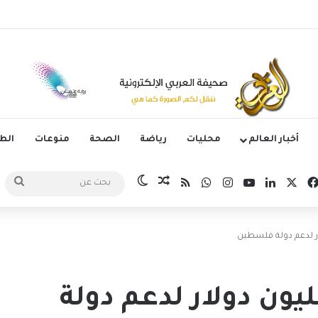
وم الدوري الكوري بثلاثية في أول انتصار تحت قيادة ماريسكا
أخبار العالم
محليات
رياضة
الصحة
منوعات
ال
‫X
فيسبوك
لينكدإن
‫YouTube
انستقرام
واتساب
ملخص الموقع RSS
مقال عشوائي
الوضع المظلم
بحث
عن
ودية تقدم 90 مليون دولار لدعم دولة