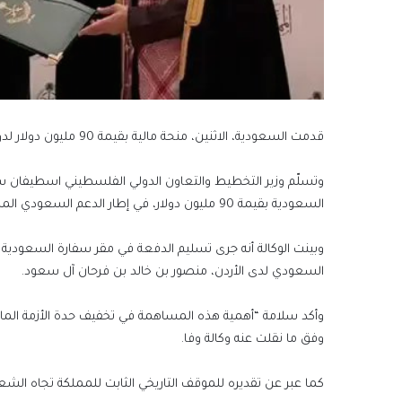
قدمت السعودية، الاثنين، منحة مالية بقيمة 90 مليون دولار لدولة فلسطين التي رحبت بتواصل دعم المملكة وموقفها الثابت تجاهها.
وتسلّم وزير التخطيط والتعاون الدولي الفلسطيني اسطيفان س
السعودية بقيمة 90 مليون دولار، في إطار الدعم السعودي المستمر لدولة فلسطين لعام 2025، وفق وكالة الأنباء الفلسطينية “وفا”.
وبينت الوكالة أنه جرى تسليم الدفعة في مقر سفارة السعودية ف
السعودي لدى الأردن، منصور بن خالد بن فرحان آل سعود.
وأكد سلامة “أهمية هذه المساهمة في تخفيف حدة الأزمة المالي
وفق ما نقلت عنه وكالة وفا.
كما عبر عن تقديره للموقف التاريخي الثابت للمملكة تجاه ال