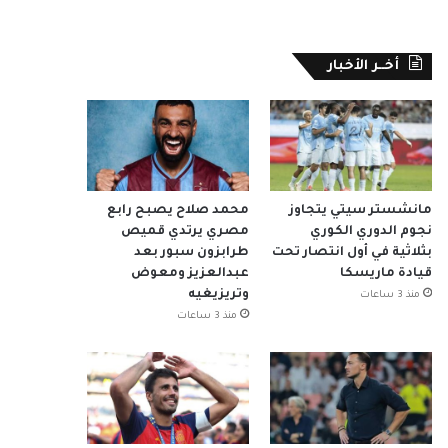
أخــر الأخبار
مانشستر سيتي يتجاوز
محمد صلاح يصبح رابع
نجوم الدوري الكوري
مصري يرتدي قميص
بثلاثية في أول انتصار تحت
طرابزون سبور بعد
قيادة ماريسكا
عبدالعزيز ومعوض
وتريزيغيه
منذ 3 ساعات
منذ 3 ساعات