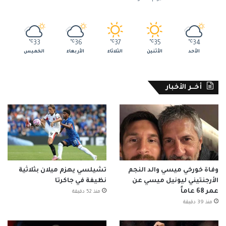
℃
33
℃
36
℃
37
℃
35
℃
34
الأحد
الأثنين
الثلاثاء
الأربعاء
الخميس
أخــر الأخبار
وفاة خورخي ميسي والد النجم
تشيلسي يهزم ميلان بثلاثية
الأرجنتيني ليونيل ميسي عن
نظيفة في جاكرتا
عمر 68 عاماً
منذ 52 دقيقة
منذ 39 دقيقة