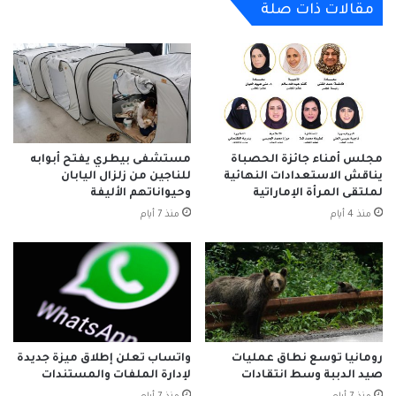
مقالات ذات صلة
مجلس أمناء جائزة الحصباة
مستشفى بيطري يفتح أبوابه
يناقش الاستعدادات النهائية
للناجين من زلزال اليابان
لملتقى المرأة الإماراتية
وحيواناتهم الأليفة
منذ 4 أيام
منذ 7 أيام
رومانيا توسع نطاق عمليات
واتساب تعلن إطلاق ميزة جديدة
صيد الدببة وسط انتقادات
لإدارة الملفات والمستندات