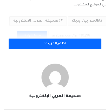
في المواقع المكشوفة.
#الخبر_بين_يديك
#صحيفة_العربي_الالكترونية
نسخ الرابط
اظهر المزيد
صحيفة العربي الإلكترونية