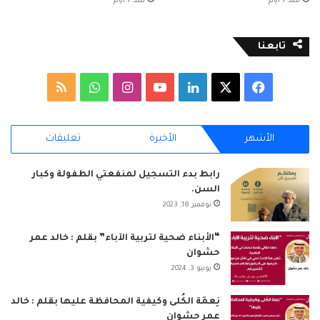
منذ 7 أيام
منذ 7 أيام
تابعنا
‫X
فيسبوك
لينكدإن
‫YouTube
انستقرام
واتساب
ملخص
الموقع
الأشهر
الأخيرة
تعليقات
RSS
رابط بدء التسجيل لمنفعتي الطفولة وكبار
السن.
نوفمبر 18, 2023
“الأبناء ضحية لتربية الآباء” بقلم : خالد عمر
حشوان
يونيو 3, 2024
نِعمَة الكُلى وكيفية المحافظة عليها بقلم : خالد
عمر حشوان