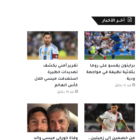
أخــر الأخبار
برايتون يقسو على روما
تقرير أمني يكشف
بثلاثية نظيفة في مواجهة
تهديدات خطيرة
ودية
استهدفت ميسي خلال
كأس العالم
منذ 6 دقائق
منذ 10 دقائق
من خصمين إلى زميلين..
وفاة خورخي ميسي والد