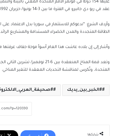
عليها 154 دولة في مؤتمر الأمم المتحدة المعني بالبيئ
عقد في ريو دي جانيرو في الفترة ما بين 3-14 يونيو/ حزيران 1992.
وأردف الشرع: “ندعوكم للاستثمار في سوريا بدل الاعتماد عل
الطاقة المتجددة والمدن الخضراء المستدامة والمشاريع الرائدة
وأشار إلى إن بلاده عاشت هذا العام أسوأ موجة جفاف عرفتها منذ 6 عقود بانخفاض مستوى الأمطار بنحو 70 في ا
وتعد قمة المناخ المنعقدة بين 6-21 
المتحدة، وتُكرس لمناقشة التحديات المعقدة للتغير المناخي.
#الخبر_بين_يديك
#صحيفة_العربي_الالكترون
شاركها
فيسبوك
‫X