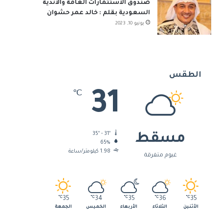
صندوق الاستثمارات العامة والأندية
السعودية بقلم : خالد عمر حشوان
يونيو 10, 2023
الطقس
31
℃
35º - 31º
مسقط
65%
1.98 كيلومتر/ساعة
غيوم متفرقة
℃
35
℃
34
℃
35
℃
36
℃
35
الأثنين
الثلاثاء
الأربعاء
الخميس
الجمعة