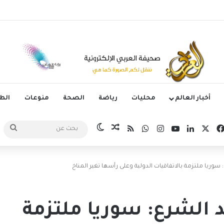
ثلاثية نظيفة في مواجهة ودية
أخبار العالم
محليات
رياضة
الصحة
منوعات
ال
‫X
فيسبوك
لينكدإن
‫YouTube
انستقرام
واتساب
ملخص الموقع RSS
مقال عشوائي
الوضع المظلم
بحث
عن
وريا ملتزمة بالاتفاقيات الدولية وعلى رأسها تغير المناخ
 الشرع: سوريا ملتزمة