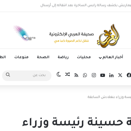
لأرجنتيني ليونيل ميسي عن عمر 68 عاماً
أخبار العالم
محليات
رياضة
الصحة
منوعات
ال
‫X
فيسبوك
لينكدإن
‫YouTube
انستقرام
واتساب
ملخص الموقع RSS
مقال عشوائي
الوضع المظلم
بحث
عن
يسة وزراء بنغلادش السابقة
 حسينة رئيسة وزراء