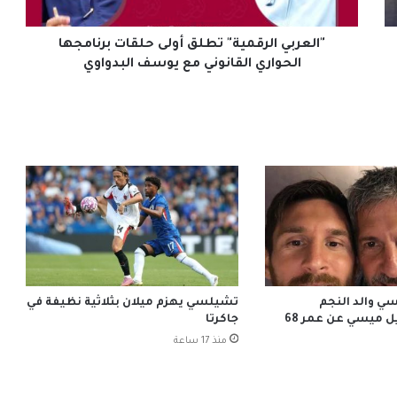
القانوني
مع
يوسف
"العربي الرقمية" تطلق أولى حلقات برنامجها
البدواوي
الحواري القانوني مع يوسف البدواوي
ي والد النجم
تشيلسي يهزم ميلان بثلاثية نظيفة في
الأرجنتيني ليونيل ميسي عن عمر 68
جاكرتا
منذ 17 ساعة