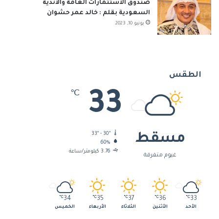
صندوق الاستثمارات العامة والأندية
السعودية بقلم : خالد عمر حشوان
يونيو 10, 2023
الطقس
33
℃
33º - 30º
مسقط
60%
3.76 كيلومتر/ساعة
غيوم متفرقة
℃
34
℃
35
℃
37
℃
36
℃
33
الأحد
الأثنين
الثلاثاء
الأربعاء
الخميس