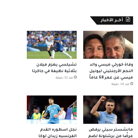
أخــر الأخبار
وفاة خورخي ميسي والد
تشيلسي يهزم ميلان
النجم الأرجنتيني ليونيل
بثلاثية نظيفة في جاكرتا
ميسي عن عمر 68 عاماً
منذ 52 دقيقة
منذ 39 دقيقة
مانشستر سيتي يرفض
نجل اسطوره القدم
عرضًا من برشلونة لضم
الفرنسيه زيدان لوكا