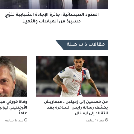
من
المبادرات
والتميز
العنود العيسائية: جائزة الإجادة الشبابية تتوّج
مسيرة من المبادرات والتميز
مقالات ذات صلة
من خصمين إلى زميلين.. غيماريش
وفاة خورخي ميس
يكشف رسالة رايس الساخرة بعد
انتقاله إلى أرسنال
عاماً
منذ 17 ساعة
منذ 17 ساعة