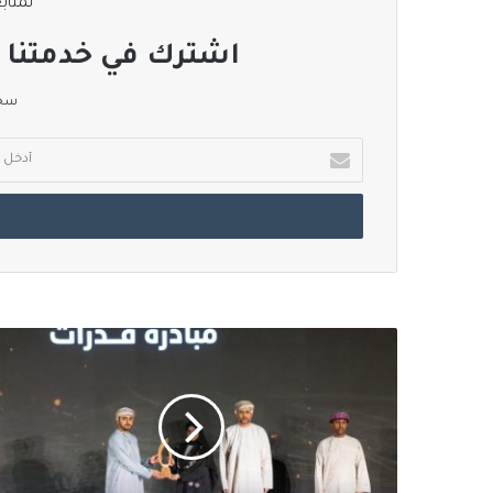
لمتابع
اشترك في خدمتنا ا
سجل
أدخل
بريدك
الإلكتروني
العنود
العيسائية:
جائزة
الإجادة
الشبابية
تتوّج
مسيرة