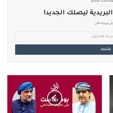
ة أحدث الأخبار
لبريدية ليصلك الجديد!
 بريدك الآن
"العربي
الرقمية"
تطلق
أولى
حلقات
برنامجها
الحواري