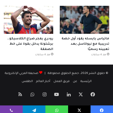
ماتياس يايسله يقود أول حصة
رودري يفجر صراع الكلاسيكو..
تدريبية مع نيوكاسل بعد
برشلونة يدخل بقوة على خط
تعيينه رسميًا
الصفقة
منذ 4 ساعات
منذ 4 ساعات
© حقوق النشر 2026، جميع الحقوق محفوظة |
صحيفة العربي الإلكترونية
الرئيسية
عن
فريق العمل
أخبار العالم
الطقس
‫X
فيسبوك
لينكدإن
‫YouTube
انستقرام
واتساب
ملخص
الموقع