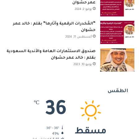
عمر حشوان
يوليو 2, 2024
“المُخدرات الرقمية وآثارها” بقلم : خالد عمر
حشوان
أغسطس 11, 2024
صندوق الاستثمارات العامة والأندية السعودية
بقلم : خالد عمر حشوان
يونيو 10, 2023
الطقس
36
℃
36º - 36º
مسقط
49%