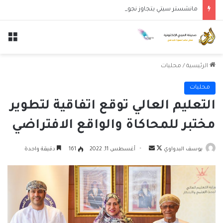
مانشستر سيتي يتجاوز نجوم الدوري الكوري بثلاثية في أول انتصار تحت قيادة ماريسكا
الق
الرئيسية
/
محليات
محليات
التعليم العالي توقع اتفاقية لتطوير
مختبر للمحاكاة والواقع الافتراضي
تابع
أرسل
يوسف البدواوي
أغسطس 11, 2022
161
دقيقة واحدة
على
بريدا
X
إلكترونيا