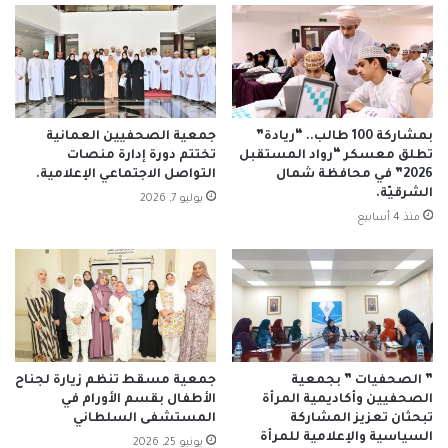
بمشاركة 100 طالب.. “ريادة”
جمعية الصحفيين العمانية
تطلق معسكر “رواد المستقبل
تختتم دورة إدارة منصات
2026” في محافظة شمال
التواصل الاجتماعي الإعلامية.
الشرقيّة.
يوليو 7, 2026
منذ 4 أسابيع
” الصحفيات ” بجمعية
جمعية مسقط تنظم زيارة لجناح
الصحفيين وأكاديمية المرأة
الأطفال بقسم الأورام في
تبحثان تعزيز المشاركة
المستشفى السلطاني
السياسية والإعلامية للمرأة
يونيو 25, 2026