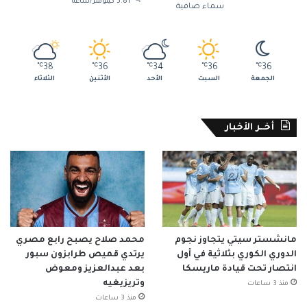
5.81 كيلومتر/ساعة
سماء صافية
℃
38
℃
36
℃
34
℃
36
℃
36
الجمعة
السبت
الأحد
الأثنين
الثلاثاء
أخــر الأخبار
مانشستر سيتي يتجاوز نجوم
محمد صلاح يصبح رابع مصري
الدوري الكوري بثلاثية في أول
يرتدي قميص طرابزون سبور
انتصار تحت قيادة ماريسكا
بعد عبدالعزيز ومعوض
وتريزيغيه
منذ 3 ساعات
منذ 3 ساعات