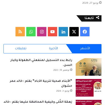
يونيو 27, 2026
تابعنا
‫X
فيسبوك
لينكدإن
‫YouTube
انستقرام
واتساب
ملخص
الموقع
الأشهر
الأخيرة
تعليقات
RSS
رابط بدء التسجيل لمنفعتي الطفولة وكبار
السن.
نوفمبر 18, 2023
“الأبناء ضحية لتربية الآباء” بقلم : خالد عمر
حشوان
يونيو 3, 2024
نِعمَة الكُلى وكيفية المحافظة عليها بقلم : خالد