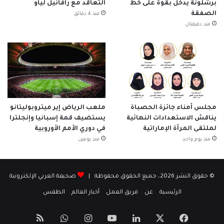
برشلونة يدخل بقوة على خط
التعاقد مع رافائيل لياو
الصفقة
منذ 4 دقائق
منذ دقيقتان
مجلس أمناء جائزة الحصباة
ملعب الرياض إير ميتروبوليتانو
يناقش الاستعدادات النهائية
يستضيف قمة إسبانيا وإنجلترا
لملتقى المرأة الإماراتية
في دوري الأمم الأوروبية
منذ يوم واحد
منذ يومين
© حقوق النشر 2026، جميع الحقوق محفوظة |
صحيفة العربي الإلكترونية
الرئيسية
عن
فريق العمل
أخبار العالم
الطقس
‫X
فيسبوك
لينكدإن
‫YouTube
انستقرام
واتساب
ملخص