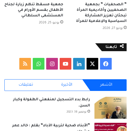
” الصحفيات ” بجمعية
جمعية مسقط تنظم زيارة لجناح
الصحفيين وأكاديمية المرأة
الأطفال بقسم الأورام في
تبحثان تعزيز المشاركة
المستشفى السلطاني
السياسية والإعلامية للمرأة
يونيو 25, 2026
يونيو 27, 2026
تابعنا
‫X
فيسبوك
لينكدإن
‫YouTube
انستقرام
واتساب
ملخص
الموقع
الأشهر
الأخيرة
تعليقات
RSS
رابط بدء التسجيل لمنفعتي الطفولة وكبار
السن.
نوفمبر 18, 2023
“الأبناء ضحية لتربية الآباء” بقلم : خالد عمر