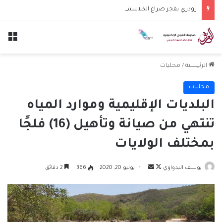
رودري يفجر صراع الكلاسيكو.. برشلونة يدخل بقوة على خط الصفقة
الق
الرئيسية
/
محليات
محليات
البلديات الإقليمية وموارد المياه
تنتهي من صيانة وتأهيل (16) فلجًا
بمختلف الولايات
تابع
أرسل
يوسف البدواوي
يوليو 20, 2020
366
2 دقائق
على
بريدا
X
إلكترونيا