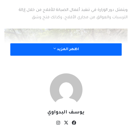
ويتمثل دور الوزارة في تنفيذ أعمال الصيانة للأفلاج من خلال إزالة
الترسبات والعوالق من مجاري الأفلاج، وكذلك فتح وشق
اظهر المزيد
يوسف البدواوي
‫X
فيسبوك
انستقرام
القنوات المائية وعمل الصيانة في الأماكن التي تتسرب منها مياه الأفلاج