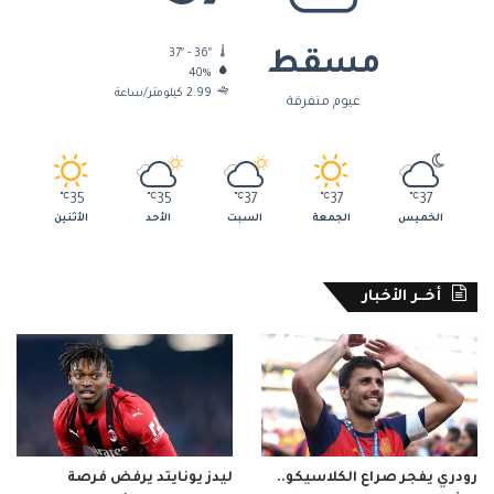
37º - 36º
مسقط
40%
2.99 كيلومتر/ساعة
غيوم متفرقة
℃
35
℃
35
℃
37
℃
37
℃
37
الخميس
الجمعة
السبت
الأحد
الأثنين
أخــر الأخبار
رودري يفجر صراع الكلاسيكو..
ليدز يونايتد يرفض فرصة