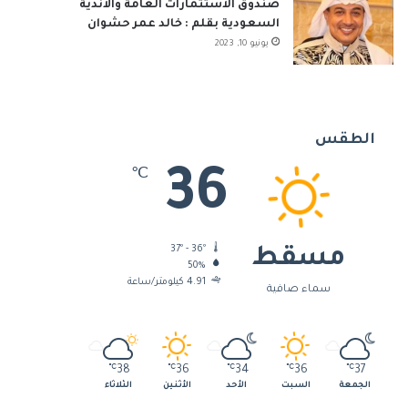
صندوق الاستثمارات العامة والأندية
السعودية بقلم : خالد عمر حشوان
يونيو 10, 2023
الطقس
36
℃
37º - 36º
مسقط
50%
4.91 كيلومتر/ساعة
سماء صافية
℃
38
℃
36
℃
34
℃
36
℃
37
الجمعة
السبت
الأحد
الأثنين
الثلاثاء