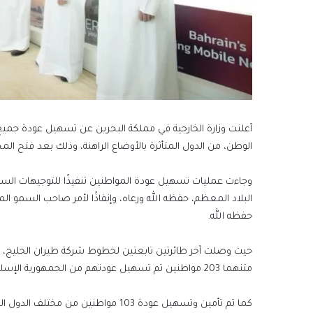
أعلنت وزارة الخارجية في مملكة البحرين عن تسهيل عودة جميع ا
الوطن، من الدول المتأثرة بالأوضاع الراهنة، وذلك بعد فتح المجا
وجاءت عمليات تسهيل عودة المواطنين تنفيذًا للتوجيهات ال
البلاد المعظم، حفظه الله ورعاه، وإنفاذًا لأمر صاحب السمو ا
حفظه الله.
حيث وصلت آخر طائرتين تابعتين لخطوط شركة طيران الخليج، ال
متنهما 203 مواطنين تم تسهيل عودتهم من الجمهورية الإسلامية الإيرانية إلى أرض الوطن.
كما تم تأمين وتسهيل عودة 103 مواطنين من مختلف الدول التي تأثرت بعد إغلاق مجالها الجوي.