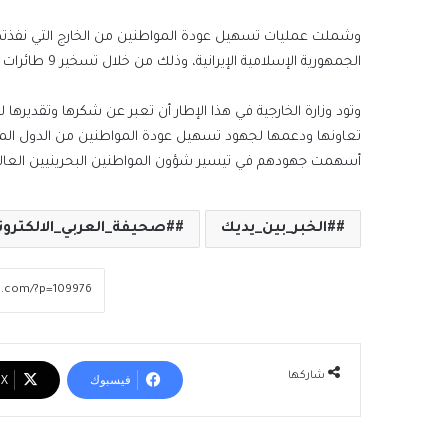
الجمهورية الإسلامية الإيرانية، وذلك من خلال تسخير 9 طائرات تابعة لشركة طيران الخليج، و37 حافلة عن طريق البر.
وتود وزارة الخارجية في هذا الإطار أن تعبر عن شكرها وتقديرها
تعاونها ودعمها لجهود تسهيل عودة المواطنين من الدول المتأ
أسهمت جهودهم في تيسير شؤون المواطنين البحرينيين العالقين
#الخبر_بين_يديك
#صحيفة_العربي_الالكترون
شاركها
فيسبوك
‫X