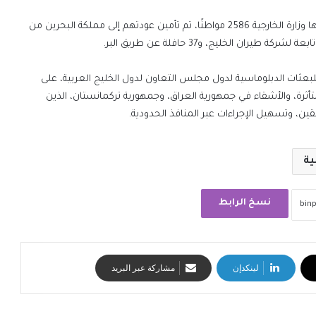
وشملت عمليات تسهيل عودة المواطنين من الخارج التي نفذتها وزارة الخارجية 2586 مواطنًا، تم تأمين عودتهم إلى مملكة البحرين من
 للبعثات الدبلوماسية لدول مجلس التعاون لدول الخليج العربية، على
ثرة، والأشقاء في جمهورية العراق، وجمهورية تركمانستان، الذين
، وتسهيل الإجراءات عبر المنافذ الحدودية.
ية
نسخ الرابط
لينكدإن
مشاركة عبر البريد