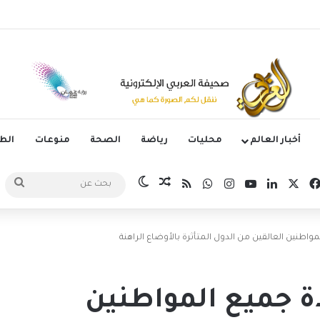
وم الدوري الكوري بثلاثية في أول انتصار تحت قيادة ماريسكا
أخبار العالم
محليات
رياضة
الصحة
منوعات
ال
‫X
فيسبوك
لينكدإن
‫YouTube
انستقرام
واتساب
ملخص الموقع RSS
مقال عشوائي
الوضع المظلم
بحث
عن
اطنين العالقين من الدول المتأثرة بالأوضاع الراهنة
ة جميع المواطنين