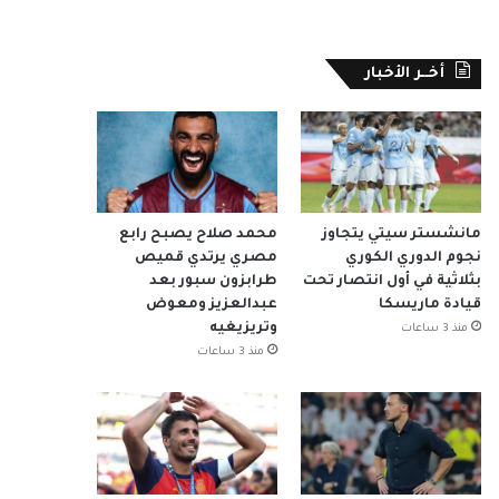
أخــر الأخبار
مانشستر سيتي يتجاوز
محمد صلاح يصبح رابع
نجوم الدوري الكوري
مصري يرتدي قميص
بثلاثية في أول انتصار تحت
طرابزون سبور بعد
قيادة ماريسكا
عبدالعزيز ومعوض
وتريزيغيه
منذ 3 ساعات
منذ 3 ساعات