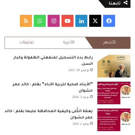
تابعنا
‫X
فيسبوك
لينكدإن
‫YouTube
انستقرام
واتساب
ملخص
الموقع
الأشهر
الأخيرة
تعليقات
RSS
رابط بدء التسجيل لمنفعتي الطفولة وكبار
السن.
نوفمبر 18, 2023
“الأبناء ضحية لتربية الآباء” بقلم : خالد عمر
حشوان
يونيو 3, 2024
نِعمَة الكُلى وكيفية المحافظة عليها بقلم : خالد
عمر حشوان
يوليو 2, 2024