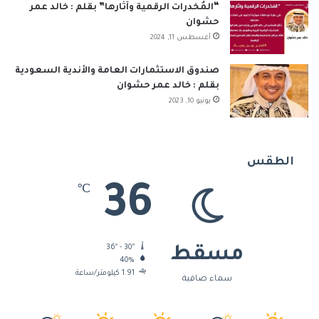
“المُخدرات الرقمية وآثارها” بقلم : خالد عمر
حشوان
أغسطس 11, 2024
صندوق الاستثمارات العامة والأندية السعودية
بقلم : خالد عمر حشوان
يونيو 10, 2023
الطقس
36
℃
36º - 30º
مسقط
40%
1.91 كيلومتر/ساعة
سماء صافية