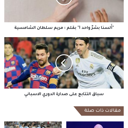
:
مريم
سلطان
الشامسية
"أَلسنا بشرٌ واحد !" بقلم : مريم سلطان الشامسية
سباق
التتابع
على
صدارة
الدوري
الاسباني
سباق التتابع على صدارة الدوري الاسباني
مقالات ذات صلة