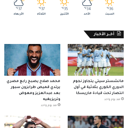
℃
37
℃
37
℃
35
℃
34
℃
36
السبت
الأحد
الأثنين
الثلاثاء
الأربعاء
أخــر الأخبار
مانشستر سيتي يتجاوز نجوم
محمد صلاح يصبح رابع مصري
الدوري الكوري بثلاثية في أول
يرتدي قميص طرابزون سبور
انتصار تحت قيادة ماريسكا
بعد عبدالعزيز ومعوض
وتريزيغيه
منذ يوم واحد
منذ يوم واحد