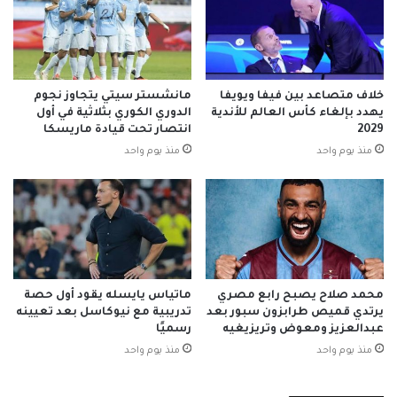
خلاف متصاعد بين فيفا ويويفا
مانشستر سيتي يتجاوز نجوم
يهدد بإلغاء كأس العالم للأندية
الدوري الكوري بثلاثية في أول
2029
انتصار تحت قيادة ماريسكا
منذ يوم واحد
منذ يوم واحد
محمد صلاح يصبح رابع مصري
ماتياس يايسله يقود أول حصة
يرتدي قميص طرابزون سبور بعد
تدريبية مع نيوكاسل بعد تعيينه
عبدالعزيز ومعوض وتريزيغيه
رسميًا
منذ يوم واحد
منذ يوم واحد