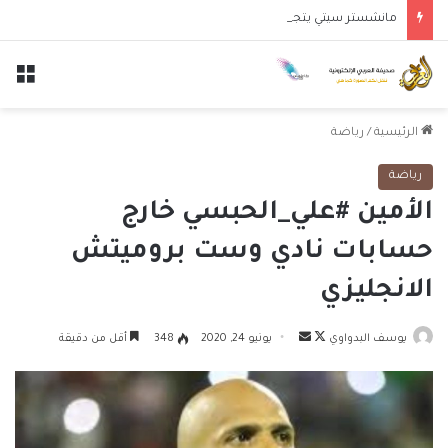
مانشستر سيتي يتجاوز نجوم الدوري الكوري بثلاثية في أول انتصار تحت قيادة ماريسكا
الق
الرئيسية
/
رياضة
رياضة
الأمين #علي_الحبسي خارج
حسابات نادي وست بروميتش
الانجليزي
تابع
أرسل
يوسف البدواوي
يونيو 24, 2020
348
أقل من دقيقة
على
بريدا
X
إلكترونيا