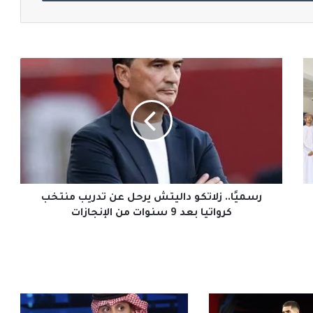
رسميًا..
زلاتكو
داليتش
يرحل
عن
تدريب
منتخب
كرواتيا
بعد
9
رسميًا.. زلاتكو داليتش يرحل عن تدريب منتخب
سنوات
كرواتيا بعد 9 سنوات من الإنجازات
من
الإنجازات