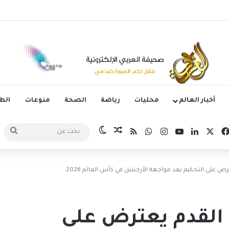
يه زيدان لوكا يتعاقد مع نادي ليغانيس
أخبار العالم
محليات
رياضة
الصحة
منوعات
ال
‫X
فيسبوك
لينكدإن
‫YouTube
انستقرام
واتساب
ملخص الموقع RSS
مقال عشوائي
الوضع المظلم
بحث
عن
ض على التحكيم بعد مواجهة الأرجنتين في كأس العالم 2026
 القدم يعترض على