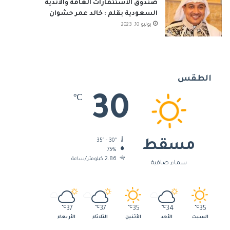
صندوق الاستثمارات العامة والأندية
السعودية بقلم : خالد عمر حشوان
يونيو 10, 2023
الطقس
30
℃
35º - 30º
مسقط
75%
2.86 كيلومتر/ساعة
سماء صافية
℃
37
℃
37
℃
35
℃
34
℃
35
السبت
الأحد
الأثنين
الثلاثاء
الأربعاء