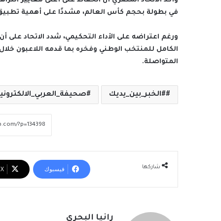
وأكد الاتحاد المصري أن الحفاظ على أعلى معايير النزاه
في بطولة بحجم كأس العالم، مشددًا على أهمية تطبيق 
ورغم اعتراضه على الأداء التحكيمي، شدد الاتحاد على أن
الكامل للمنتخب الوطني وفخره بما قدمه اللاعبون خلال
المتواصلة.
#الخبر_بين_يديك
صحيفة_العربي_الالكتروني
شاركها
فيسبوك
‫X
رانيا البحري