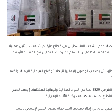
خصصة لدعم الشعب الفلسطيني في قطاع غزة، حيث نفّذت الإثنين عملية
الإنزال الجوي للمساعدات رقم 62 ضمن عملية “طيور الخير”، التابعة لعملية “الفارس الشهم 3″، وذلك بالتعاون مع المملكة الأردنية
 التي يصعب الوصول إليها براً نتيجة الأوضاع الميدانية الراهنة، وتضم
.
بهذا، ارتفع إجمالي المساعدات التي تم إنزالها جوا حتى اليوم إلى أكثر من 3829 طنا من المواد الغذائية والإغاثية المختلفة، وُجهت لدعم
لقطاع، حسب ما كشفت وكالة الأنباء الإماراتية.
 مساعدات غذائية إلى قطاع غزة، في إطار جهودها المتواصلة لتعزيز الدعم الإنساني وتلبية