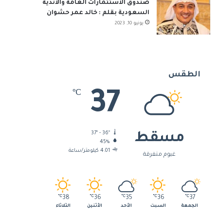
صندوق الاستثمارات العامة والأندية
السعودية بقلم : خالد عمر حشوان
يونيو 10, 2023
الطقس
37
℃
37º - 36º
مسقط
45%
4.01 كيلومتر/ساعة
غيوم متفرقة
℃
38
℃
36
℃
35
℃
36
℃
37
الجمعة
السبت
الأحد
الأثنين
الثلاثاء