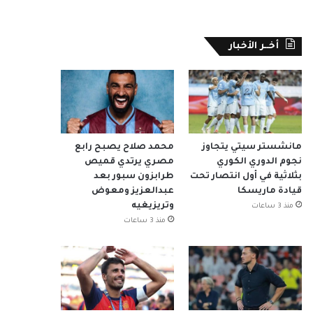
أخــر الأخبار
مانشستر سيتي يتجاوز
محمد صلاح يصبح رابع
نجوم الدوري الكوري
مصري يرتدي قميص
بثلاثية في أول انتصار تحت
طرابزون سبور بعد
قيادة ماريسكا
عبدالعزيز ومعوض
وتريزيغيه
منذ 3 ساعات
منذ 3 ساعات