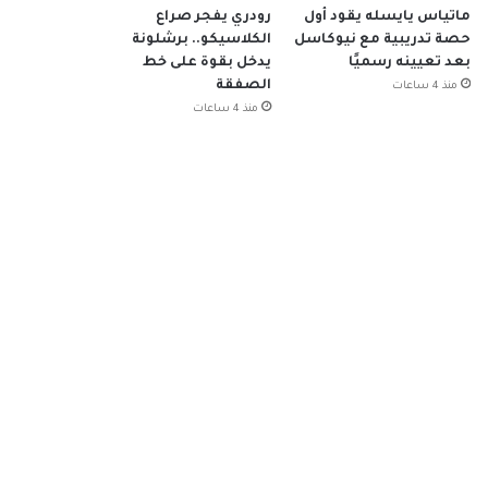
ماتياس يايسله يقود أول
رودري يفجر صراع
حصة تدريبية مع نيوكاسل
الكلاسيكو.. برشلونة
بعد تعيينه رسميًا
يدخل بقوة على خط
الصفقة
منذ 4 ساعات
منذ 4 ساعات