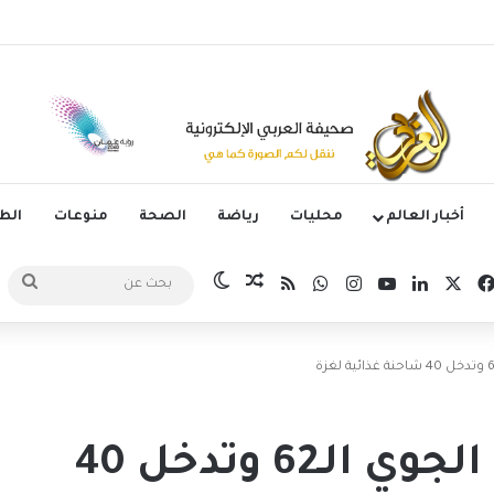
وم الدوري الكوري بثلاثية في أول انتصار تحت قيادة ماريسكا
أخبار العالم
محليات
رياضة
الصحة
منوعات
ال
‫X
فيسبوك
لينكدإن
‫YouTube
انستقرام
واتساب
ملخص الموقع RSS
مقال عشوائي
الوضع المظلم
بحث
عن
الإمارات تنفّذ الإنزال الجوي الـ62 وتدخل 40