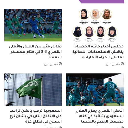
مجلس أمناء جائزة الحصباة
تعادل مثير بين الهلال والأهلي
يناقش الاستعدادات النهائية
القطري 3-3 في ختام معسكر
لملتقى المرأة الإماراتية
النمسا
منذ يومين
منذ يومين
الأهلي القطري يهزم الهلال
السعودية ترحب بإعلان ترامب
السعودي بثنائية في ختام
عن الاتفاق التاريخي بشأن نزع
معسكر الزعيم بالنمسا
السلاح في قطاع غزة