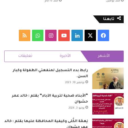
منذ يومين
منذ 6 أيام
تابعنا
‫X
فيسبوك
لينكدإن
‫YouTube
انستقرام
واتساب
ملخص
الموقع
الأشهر
الأخيرة
تعليقات
RSS
رابط بدء التسجيل لمنفعتي الطفولة وكبار
السن.
نوفمبر 18, 2023
“الأبناء ضحية لتربية الآباء” بقلم : خالد عمر
حشوان
يونيو 3, 2024
نِعمَة الكُلى وكيفية المحافظة عليها بقلم : خالد
عمر حشوان