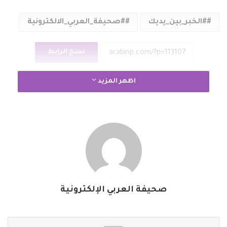
#الخبر_بين_يديك
#صحيفة_العربي_الالكترونية
نسخ الرابط
اظهر المزيد
صحيفة العربي الإلكترونية