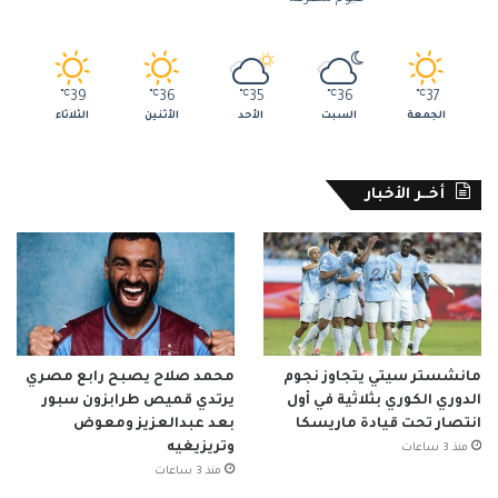
℃
39
℃
36
℃
35
℃
36
℃
37
الجمعة
السبت
الأحد
الأثنين
الثلاثاء
أخــر الأخبار
مانشستر سيتي يتجاوز نجوم
محمد صلاح يصبح رابع مصري
الدوري الكوري بثلاثية في أول
يرتدي قميص طرابزون سبور
انتصار تحت قيادة ماريسكا
بعد عبدالعزيز ومعوض
وتريزيغيه
منذ 3 ساعات
منذ 3 ساعات