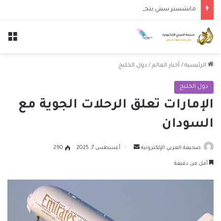
مانشستر سيتي يتجاوز نجوم الدوري الكوري بثلاثية في أول انتصار تحت قيادة ماريسكا
الق
الرئيسية
/
أخبار العالم
/
دول الخليج
دول الخليج
الإمارات تعلق الرحلات الجوية مع
السودان
أرسل
صحيفة العربي الإلكترونية
أغسطس 7, 2025
290
بريدا
أقل من دقيقة
إلكترونيا