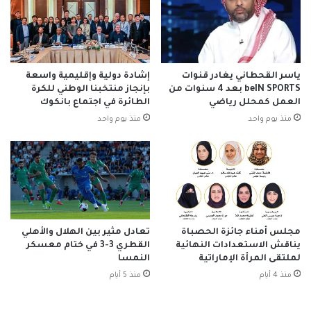
ياسر القحطاني يغادر قنوات
إشادة دولية وإقليمية واسعة
beIN SPORTS بعد 4 سنوات من
بإنجاز منتخبنا الوطني للكرة
العمل كمحلل رياضي
الطائرة في اجتماع بانكوك
منذ يوم واحد
منذ يوم واحد
مجلس أمناء جائزة الحصباة
تعادل مثير بين الهلال والأهلي
يناقش الاستعدادات النهائية
القطري 3-3 في ختام معسكر
لملتقى المرأة الإماراتية
النمسا
منذ 4 أيام
منذ 5 أيام