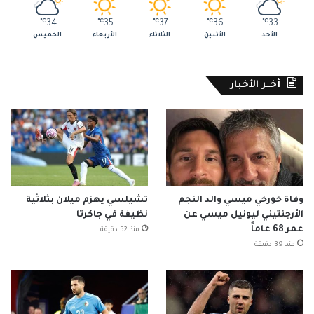
℃
34
℃
35
℃
37
℃
36
℃
33
الأحد
الأثنين
الثلاثاء
الأربعاء
الخميس
أخــر الأخبار
وفاة خورخي ميسي والد النجم
تشيلسي يهزم ميلان بثلاثية
الأرجنتيني ليونيل ميسي عن
نظيفة في جاكرتا
عمر 68 عاماً
منذ 52 دقيقة
منذ 39 دقيقة