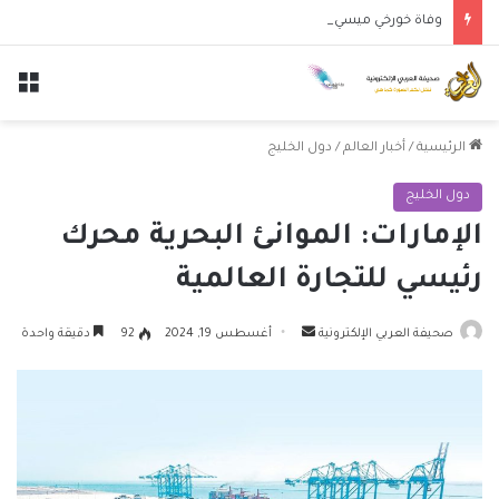
وفاة خورخي ميسي والد النجم الأرجنتيني ليونيل ميسي عن عمر 68 عاماً
الق
الرئيسية
/
أخبار العالم
/
دول الخليج
دول الخليج
الإمارات: الموانئ البحرية محرك
رئيسي للتجارة العالمية
أرسل
صحيفة العربي الإلكترونية
أغسطس 19, 2024
92
دقيقة واحدة
بريدا
إلكترونيا