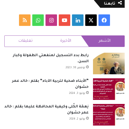
تابعنا
‫X
فيسبوك
لينكدإن
‫YouTube
انستقرام
واتساب
ملخص
الموقع
الأشهر
الأخيرة
تعليقات
RSS
رابط بدء التسجيل لمنفعتي الطفولة وكبار
السن.
نوفمبر 18, 2023
“الأبناء ضحية لتربية الآباء” بقلم : خالد عمر
حشوان
يونيو 3, 2024
نِعمَة الكُلى وكيفية المحافظة عليها بقلم : خالد
عمر حشوان
يوليو 2, 2024