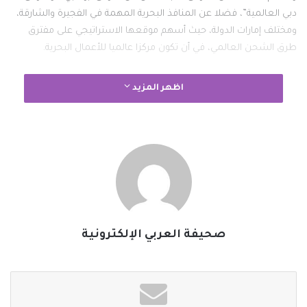
دبي العالمية”، فضلا عن المنافذ البحرية المهمة في الفجيرة والشارقة،
ومختلف إمارات الدولة، حيث أسهم موقعها الاستراتيجي على مفترق
طرق الشحن العالمي، في أن تكون مركزا عالميا للأعمال البحرية.
وإلى جانب ثرواتها الطبيعية، تسعى الإمارات باستمرار لتنمية وتطوير
اظهر المزيد
القطاع، الذي يعد ركيزة أساسية لاقتصادها المحلي.
وتواصل الإمارات تسجيل العديد من الأرقام القياسية في مؤشرات
التنافسية العالمية في القطاع البحري، حيث صنّفت موانئ الإمارات ضمن
أفضل عشرة موانئ عالمية في حجم مناولة الحاويات، كما جاءت في
المركز الثالث عالميا في تيسير التجارة المنقولة بحرا وتزويد وقود السفن،
وفي المركز الخامس عالميا ضمن أهم المراكز البحرية الدولية.
صحيفة العربي الإلكترونية
#الخبر_بين_يديك
#صحيفة_العربي_الالكترونية
نسخ الرابط