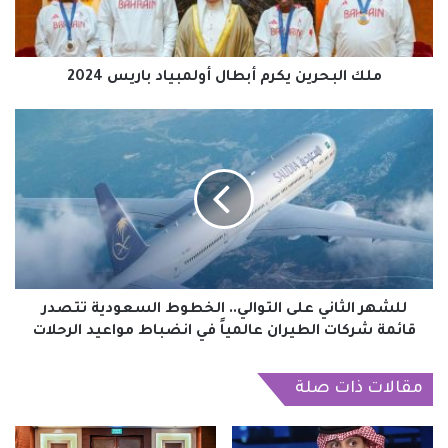
2024
ملك البحرين يكرم أبطال أولمبياد باريس 2024
للشهر
الثاني
على
التوالي..
الخطوط
السعودية
تتصدر
قائمة
شركات
الطيران
للشهر الثاني على التوالي.. الخطوط السعودية تتصدر
عالمياً
قائمة شركات الطيران عالمياً في انضباط مواعيد الرحلات
في
انضباط
مقالات ذات صلة
مواعيد
الرحلات