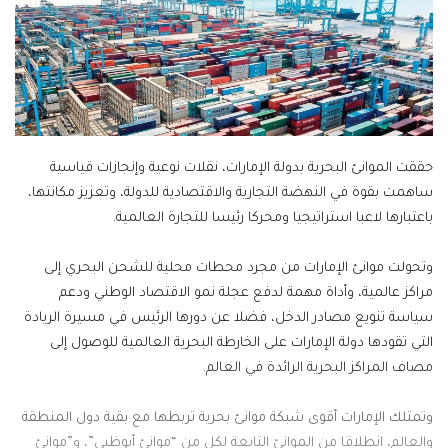
حققت الموانئ البحرية بدولة الإمارات، نقلات نوعية وإنجازات قياسية
ساهمت بقوة في النهضة التجارية والاقتصادية للدولة، وتعزيز مكانتها،
باعتبارها لاعبا استراتيجيا ومحركا رئيسا للتجارة العالمية.
وتحولت موانئ الإمارات من مجرد محطات محلية للشحن البحري إلى
مراكز عالمية، وأداة مهمة لدفع عجلة نمو الاقتصاد الوطني ودعم
سياسة تنويع مصادر الدخل، فضلا عن دورها الرئيس في مسيرة الريادة
التي تقودها دولة الإمارات على الخارطة البحرية العالمية للوصول إلى
مصاف المراكز البحرية الرائدة في العالم.
وتمتلك الإمارات أقوى شبكة موانئ بحرية تربطها مع بقية دول المنطقة
والعالم، انطلاقا من الموانئ التابعة لكل من “موانئ أبوظبي”، و”موانئ