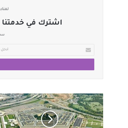
لمتابع
اشترك في خدمتنا ا
سجل
أدخل
بريدك
الإلكتروني
إغلاق
وإخلاء
عدة
طوابق
في
البنتاغون