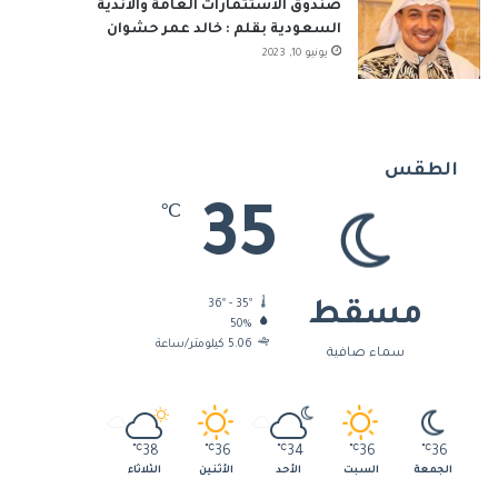
صندوق الاستثمارات العامة والأندية
السعودية بقلم : خالد عمر حشوان
يونيو 10, 2023
الطقس
35
℃
36º - 35º
مسقط
50%
5.06 كيلومتر/ساعة
سماء صافية
℃
38
℃
36
℃
34
℃
36
℃
36
الجمعة
السبت
الأحد
الأثنين
الثلاثاء