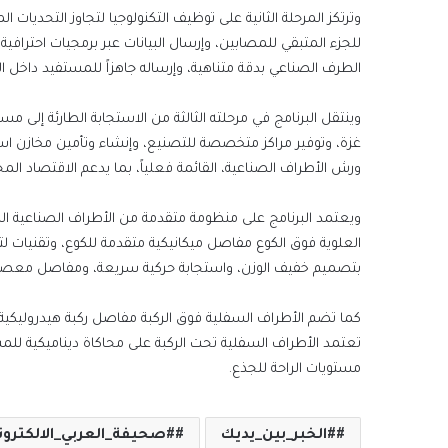
للجزء المتبقي للمصابين، وإرسال البيانات عبر برمجيات احتراف
الطرف الصناعي بدقة متناهية، وإرساله جاهزاً للمستفيد داخل ا
وينتقل البرنامج في مرحلته الثالثة من الاستجابة الطارئة إلى 
غزة، وتوفير مراكز متخصصة للتصنيع، وإنشاء وتأمين مخازن استرا
ورش الأطراف الصناعية، القائمة فعلياً، بما يدعم الاقتصاد الم
ويعتمد البرنامج على منظومة متقدمة من الأطراف الصناعية 
العلوية فوق الكوع مفاصل ميكانيكية متقدمة للكوع، وتقنيات ل
بتصميم خفيف الوزن، واستجابة حركية سريعة، ومفاصل معصم 
كما تضم الأطراف السفلية فوق الركبة مفاصل ركبة هيدروليكية وم
مستويات الراحة للجذع.
#الخبر_بين_يديك
#صحيفة_العربي_الالكترون