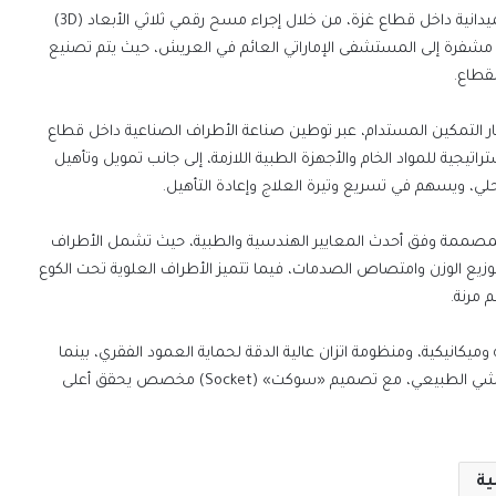
وترتكز المرحلة الثانية على توظيف التكنولوجيا لتجاوز التحديات الميدانية داخل قطاع غزة، من خلال إجراء مسح رقمي ثلاثي الأبعاد (3D)
ية مشفرة إلى المستشفى الإماراتي العائم في العريش، حيث يتم تصنيع
لقطاع.
مسار التمكين المستدام، عبر توطين صناعة الأطراف الصناعية داخل قطاع
تيجية للمواد الخام والأجهزة الطبية اللازمة، إلى جانب تمويل وتأهيل
حلي، ويسهم في تسريع وتيرة العلاج وإعادة التأهيل.
المصممة وفق أحدث المعايير الهندسية والطبية، حيث تشمل الأطراف
توزيع الوزن وامتصاص الصدمات، فيما تتميز الأطراف العلوية تحت الكوع
مرنة.
يكانيكية، ومنظومة اتزان عالية الدقة لحماية العمود الفقري، بينما
تعتمد الأطراف السفلية تحت الركبة على محاكاة ديناميكية للمشي الطبيعي، مع تصميم «سوكت» (Socket) مخصص يحقق أعلى
ية