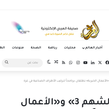
وم الدوري الكوري بثلاثية في أول انتصار تحت قيادة ماريسكا
أخبار العالم
محليات
رياضة
الصحة
منوعات
ال
‫X
فيسبوك
لينكدإن
‫YouTube
انستقرام
واتساب
ملخص الموقع RSS
مقال عشوائي
الوضع المظلم
بحث
عن
الإمارات: «الفارس الشهم 3» و«الأعمال