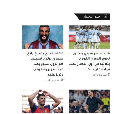
أخــر الأخبار
مانشستر سيتي يتجاوز
محمد صلاح يصبح رابع
نجوم الدوري الكوري
مصري يرتدي قميص
بثلاثية في أول انتصار تحت
طرابزون سبور بعد
قيادة ماريسكا
عبدالعزيز ومعوض
وتريزيغيه
منذ يوم واحد
منذ يوم واحد