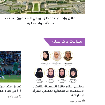
بسبب
حادثة
مواد
خطرة
إغلاق وإخلاء عدة طوابق في البنتاغون بسبب
حادثة مواد خطرة
مقالات ذات صلة
مجلس أمناء جائزة الحصباة يناقش
تعادل مثير بين
الاستعدادات النهائية لملتقى المرأة
3-3 في ختام معسكر النمسا
الإماراتية
منذ 3 أيام
منذ يومين