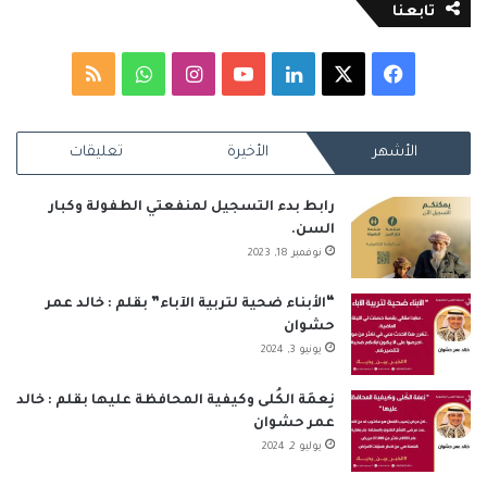
تابعنا
‫X
فيسبوك
لينكدإن
‫YouTube
انستقرام
واتساب
ملخص
الموقع
الأشهر
الأخيرة
تعليقات
RSS
رابط بدء التسجيل لمنفعتي الطفولة وكبار
السن.
نوفمبر 18, 2023
“الأبناء ضحية لتربية الآباء” بقلم : خالد عمر
حشوان
يونيو 3, 2024
نِعمَة الكُلى وكيفية المحافظة عليها بقلم : خالد
عمر حشوان
يوليو 2, 2024