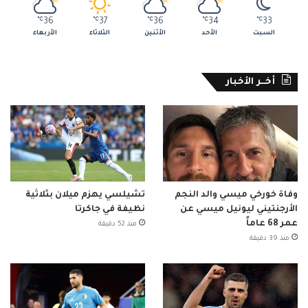
℃
36
℃
37
℃
36
℃
34
℃
33
السبت
الأحد
الأثنين
الثلاثاء
الأربعاء
أخــر الأخبار
وفاة خورخي ميسي والد النجم
تشيلسي يهزم ميلان بثلاثية
الأرجنتيني ليونيل ميسي عن
نظيفة في جاكرتا
عمر 68 عاماً
منذ 52 دقيقة
منذ 39 دقيقة