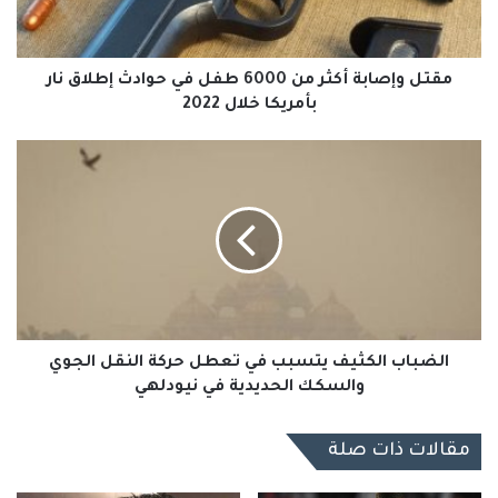
في
حوادث
إطلاق
نار
مقتل وإصابة أكثر من 6000 طفل في حوادث إطلاق نار
بأمريكا
بأمريكا خلال 2022
خلال
2022
الضباب
الكثيف
يتسبب
في
تعطل
حركة
النقل
الجوي
والسكك
الحديدية
الضباب الكثيف يتسبب في تعطل حركة النقل الجوي
في
والسكك الحديدية في نيودلهي
نيودلهي
مقالات ذات صلة