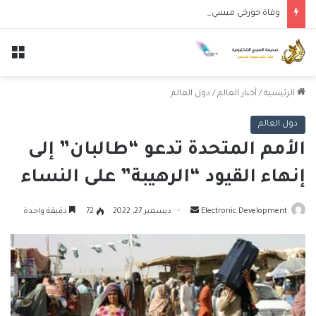
وفاة خورخي ميسي والد النجم الأرجنتيني ليونيل ميسي عن عمر 68 عاماً
الق
الرئيسية
/
أخبار العالم
/
دول العالم
دول العالم
الأمم المتحدة تدعو “طالبان” إلى
إنهاء القيود “الرهيبة” على النساء
أرسل
Electronic Development
ديسمبر 27, 2022
72
دقيقة واحدة
بريدا
إلكترونيا