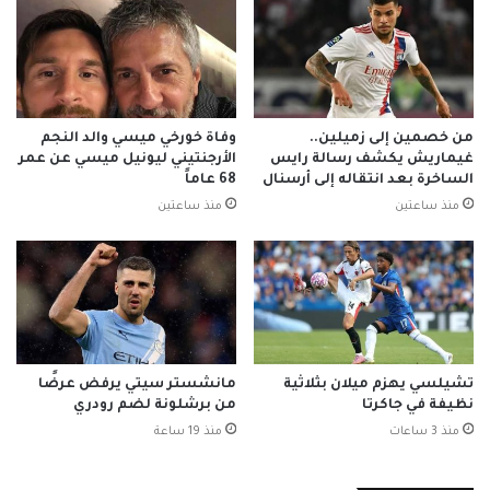
من خصمين إلى زميلين..
وفاة خورخي ميسي والد النجم
غيماريش يكشف رسالة رايس
الأرجنتيني ليونيل ميسي عن عمر
الساخرة بعد انتقاله إلى أرسنال
68 عاماً
منذ ساعتين
منذ ساعتين
تشيلسي يهزم ميلان بثلاثية
مانشستر سيتي يرفض عرضًا
نظيفة في جاكرتا
من برشلونة لضم رودري
منذ 3 ساعات
منذ 19 ساعة