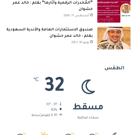
“المُخدرات الرقمية وآثارها” بقلم : خالد عمر
حشوان
أغسطس 11, 2024
صندوق الاستثمارات العامة والأندية السعودية
بقلم : خالد عمر حشوان
يونيو 10, 2023
الطقس
32
℃
33º - 31º
مسقط
62%
0.91 كيلومتر/ساعة
سماء صافية