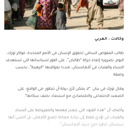
وكالات – العربي
طالب المفوض السامي لحقوق الإنسان في الأمم المتحدة، فواكر تورك،
اليوم، بضرورة إلغاء حركة “طالبان”، على الفور لسياساتها التي تستهدف
النساء والفتيات في أفغانستان، منددا بعواقبها “الرهيبة”، بحسب
وصفه.
وقال تورك في بيان: “لا يمكن لأي دولة أن تتطور -في الواقع- على
الصعيد الاجتماعي والاقتصادي مع استبعاد نصف سكانها”.
وأضاف أن “هذه القيود التي يتعذر فهمها والمفروضة على النساء
والفتيات لن تؤدي فقط إلى زيادة معاناة جميع الأفغان، بل أخشى أنها
ستشكل خطرا خارج حدود أفغانستان”.