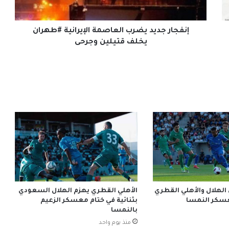
قتيلين
وجرحى
إنفجار جديد يضرب العاصمة الإيرانية #طهران
يخلف قتيلين وجرحى
 الهلال والأهلي القطري
الأهلي القطري يهزم الهلال السعودي
بثنائية في ختام معسكر الزعيم
بالنمسا
منذ يوم واحد