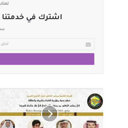
لمتابع
اشترك في خدمتنا ا
سجل
أدخل
بريدك
الإلكتروني
الأمانة
العامة
ل
#مجلس_التعاون
تعقد
ندوة
حول