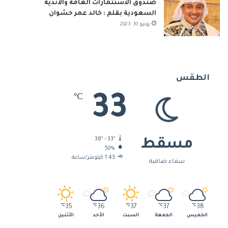
صندوق الاستثمارات العامة والأندية
السعودية بقلم : خالد عمر حشوان
يونيو 10, 2023
الطقس
33
℃
38º - 33º
مسقط
50%
1.43 كيلومتر/ساعة
سماء صافية
℃
35
℃
36
℃
37
℃
37
℃
38
الخميس
الجمعة
السبت
الأحد
الأثنين