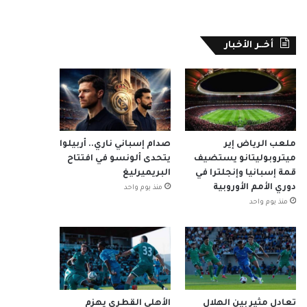
أخــر الأخبار
ملعب الرياض إير
صدام إسباني ناري.. أربيلوا
ميتروبوليتانو يستضيف
يتحدى ألونسو في افتتاح
قمة إسبانيا وإنجلترا في
البريميرليغ
دوري الأمم الأوروبية
منذ يوم واحد
منذ يوم واحد
تعادل مثير بين الهلال
الأهلي القطري يهزم