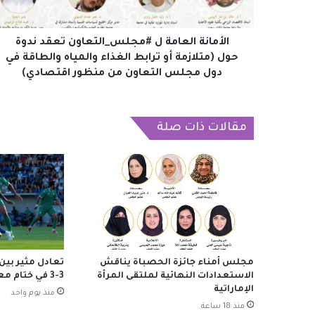
(متلازمة
أو
ترابط
الأمانة العامة ل #مجلس_التعاون تعقد ندوة
الغذاء
حول (متلازمة أو ترابط الغذاء والمياه والطاقة في
والمياه
دول مجلس التعاون من منظور اقتصادي)
والطاقة
في
دول
مقالات ذات صلة
مجلس
التعاون
من
منظور
اقتصادي)
مجلس أمناء جائزة الحصباة يناقش
تعادل مثير بين
الاستعدادات النهائية لملتقى المرأة
3-3 في ختام معسكر النمسا
الإماراتية
منذ يوم واحد
منذ 18 ساعة