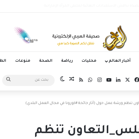
وليتانو يستضيف قمة إسبانيا وإنجلترا في دوري الأمم الأوروبية
أخبار العالم
محليات
رياضة
الصحة
منوعات
ال
‫X
فيسبوك
لينكدإن
‫YouTube
انستقرام
واتساب
ملخص الموقع RSS
مقال عشوائي
الوضع المظلم
بحث
عن
ون تنظم ورشة عمل حول (آثار جائحة #كورونا في مجال العمل البلدي)
جلس_التعاون تنظم