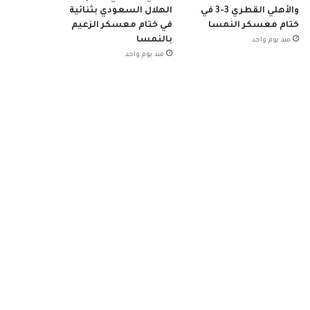
والأهلي القطري 3-3 في
الهلال السعودي بثنائية
ختام معسكر النمسا
في ختام معسكر الزعيم
بالنمسا
منذ يوم واحد
منذ يوم واحد