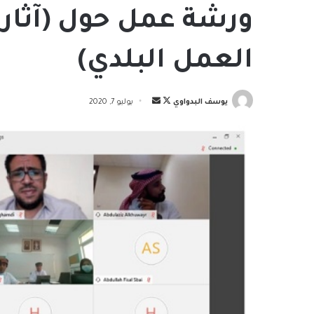
ورشة عمل حول (آثار 
العمل البلدي)
تابع
أرسل
يوسف البدواوي
يوليو 7, 2020
على
بريدا
X
إلكترونيا