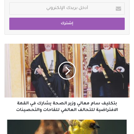
أدخل
بريدك
الإلكتروني
بتكليف
سام
معالي
وزير
الصحة
يشارك
في
القمة
الافتراضية
للتحالف
بتكليف سام معالي وزير الصحة يشارك في القمة
العالمي
الافتراضية للتحالف العالمي للقاحات والتحصينات
للقاحات
والتحصينات
تحتفل
السلطنة