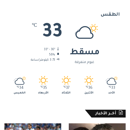
الطقس
33
℃
33º - 30º
مسقط
56%
3.73 كيلومتر/ساعة
غيوم متفرقة
℃
34
℃
35
℃
37
℃
36
℃
33
الأحد
الأثنين
الثلاثاء
الأربعاء
الخميس
أخــر الأخبار