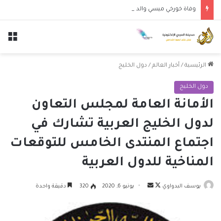
وفاة خورخي ميسي والد النجم الأرجنتيني ليونيل ميسي عن عمر 68 عاماً
الق
الرئيسية
/
أخبار العالم
/
دول الخليج
دول الخليج
الأمانة العامة لمجلس التعاون
لدول الخليج العربية تشارك في
اجتماع المنتدى الخامس للتوقعات
المناخية للدول العربية
تابع
أرسل
يوسف البدواوي
يونيو 6, 2020
320
دقيقة واحدة
على
بريدا
X
إلكترونيا