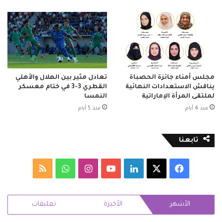
مجلس أمناء جائزة الحصباة
تعادل مثير بين الهلال والأهلي
يناقش الاستعدادات النهائية
القطري 3-3 في ختام معسكر
لملتقى المرأة الإماراتية
النمسا
منذ 4 أيام
منذ 5 أيام
تابعنا
‫X
فيسبوك
لينكدإن
‫YouTube
انستقرام
واتساب
ملخص
الموقع
الأشهر
الأخيرة
تعليقات
RSS