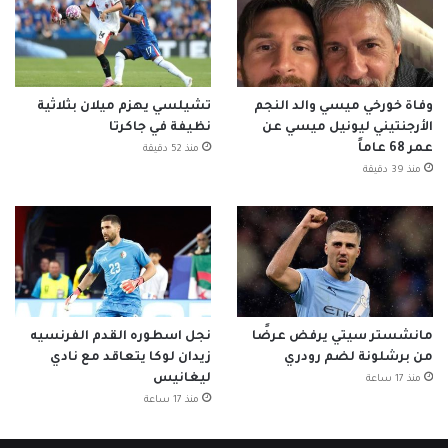
وفاة خورخي ميسي والد النجم
تشيلسي يهزم ميلان بثلاثية
الأرجنتيني ليونيل ميسي عن
نظيفة في جاكرتا
عمر 68 عاماً
منذ 52 دقيقة
منذ 39 دقيقة
مانشستر سيتي يرفض عرضًا
نجل اسطوره القدم الفرنسيه
من برشلونة لضم رودري
زيدان لوكا يتعاقد مع نادي
ليغانيس
منذ 17 ساعة
منذ 17 ساعة