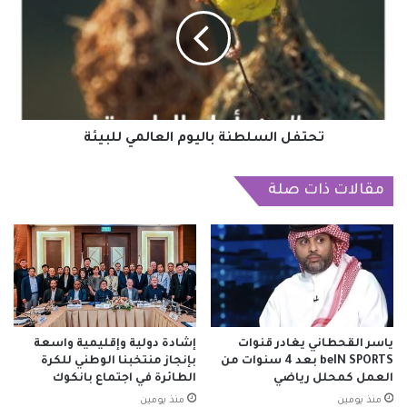
باليوم
العالمي
للبيئة
تحتفل السلطنة باليوم العالمي للبيئة
مقالات ذات صلة
ياسر القحطاني يغادر قنوات
إشادة دولية وإقليمية واسعة
beIN SPORTS بعد 4 سنوات من
بإنجاز منتخبنا الوطني للكرة
العمل كمحلل رياضي
الطائرة في اجتماع بانكوك
منذ يومين
منذ يومين