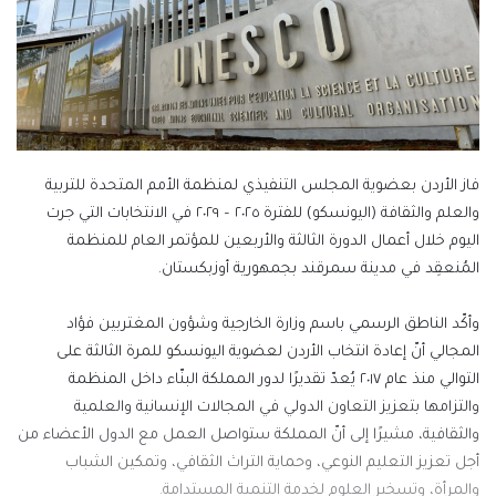
فاز الأردن بعضوية المجلس التنفيذي لمنظمة الأمم المتحدة للتربية
والعلم والثقافة (اليونسكو) للفترة ٢٠٢٥ – ٢٠٢٩ في الانتخابات التي جرت
اليوم خلال أعمال الدورة الثالثة والأربعين للمؤتمر العام للمنظمة
المُنعقِد في مدينة سمرقند بجمهورية أوزبكستان.
وأكّد الناطق الرسمي باسم وزارة الخارجية وشؤون المغتربين فؤاد
المجالي أنّ إعادة انتخاب الأردن لعضوية اليونسكو للمرة الثالثة على
التوالي منذ عام ٢٠١٧ يُعدّ تقديرًا لدور المملكة البنّاء داخل المنظمة
والتزامها بتعزيز التعاون الدولي في المجالات الإنسانية والعلمية
والثقافية، مشيرًا إلى أنّ المملكة ستواصل العمل مع الدول الأعضاء من
أجل تعزيز التعليم النوعي، وحماية التراث الثقافي، وتمكين الشباب
والمرأة، وتسخير العلوم لخدمة التنمية المستدامة.