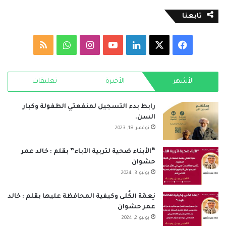
تابعنا
‫X
فيسبوك
لينكدإن
‫YouTube
انستقرام
واتساب
ملخص
الموقع
الأشهر
الأخيرة
تعليقات
RSS
رابط بدء التسجيل لمنفعتي الطفولة وكبار
السن.
نوفمبر 18, 2023
“الأبناء ضحية لتربية الآباء” بقلم : خالد عمر
حشوان
يونيو 3, 2024
نِعمَة الكُلى وكيفية المحافظة عليها بقلم : خالد
عمر حشوان
يوليو 2, 2024