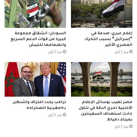
إعلام عبري: صدمة في
السودان: انشقاق مجموعة
“إسرائيل” بسبب التحرك
كبيرة من قوات الدعم السريع
المصري الأخير
وانضمامها للجيش
منذ 7 أيام
منذ 7 أيام
مصر تهيب بوسائل الإعلام
ترامب يجدد اعتراف واشنطن
الأجنبية تحري الدقة في تناول
بـ«مغربية الصحراء»
حادث استهداف السفينتين
منذ 7 أيام
بميناء دمياط
منذ 7 أيام