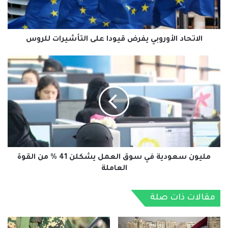
للروس
الاتحاد الأوروبي يفرض قيودا على التأشيرات للروس
مليون
سعودية
في
سوق
العمل
يشكلن
41
%
من
القوة
مليون سعودية في سوق العمل يشكلن 41 % من القوة
العاملة
العاملة
مقالات ذات صلة