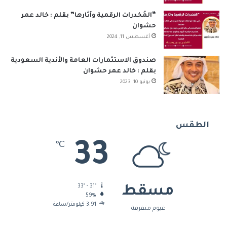
“المُخدرات الرقمية وآثارها” بقلم : خالد عمر
حشوان
أغسطس 11, 2024
صندوق الاستثمارات العامة والأندية السعودية
بقلم : خالد عمر حشوان
يونيو 10, 2023
الطقس
33
℃
33º - 31º
مسقط
59%
3.91 كيلومتر/ساعة
غيوم متفرقة