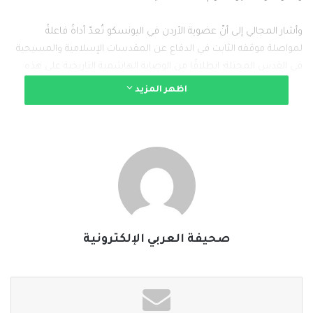
وأشار المجالي إلى أنّ عضوية الأردن في اليونسكو تُعدّ أداةً فاعلةً
لمواصلة موقفه الثابت في الدفاع عن المقدسات الإسلامية والمسيحية
في القدس المحتلة؛ انطلاقًا من الوصاية الهاشمية التاريخية على هذه
المقدسات، واستمرارًا لدور المملكة الثابت في صون التراث الإنساني
اظهر المزيد
والروحي للقدس، والتصدّي لمحاولات طمس هويتها أو تغيير طابعها
التاريخي والقانوني القائم فيها.
وأعرب المجالي عن شكر الأردن للدول الأعضاء التي صوّتت لإعادة انتخاب
المملكة في عضوية المجلس التنفيذي لليونسكو، الأمر الذي يؤكّد ثقة
المجتمع الدولي واحترامه لسياسات الأردن المعتدلة ودبلوماسيته
القائمة على الانفتاح والتعاون والشراكات مع الأمم المتحدة والمنظمات
التابعة لها.
صحيفة العربي الإلكترونية
#الخبر_بين_يديك
#صحيفة_العربي_الالكترونية
نسخ الرابط