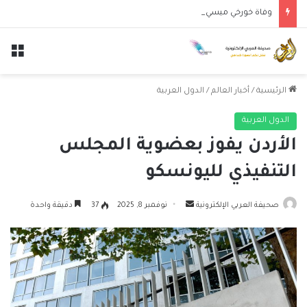
وفاة خورخي ميسي والد النجم الأرجنتيني ليونيل ميسي عن عمر 68 عاماً
الق
الرئيسية
/
أخبار العالم
/
الدول العربية
الدول العربية
الأردن يفوز بعضوية المجلس
التنفيذي لليونسكو
أرسل
صحيفة العربي الإلكترونية
نوفمبر 8, 2025
37
دقيقة واحدة
بريدا
إلكترونيا