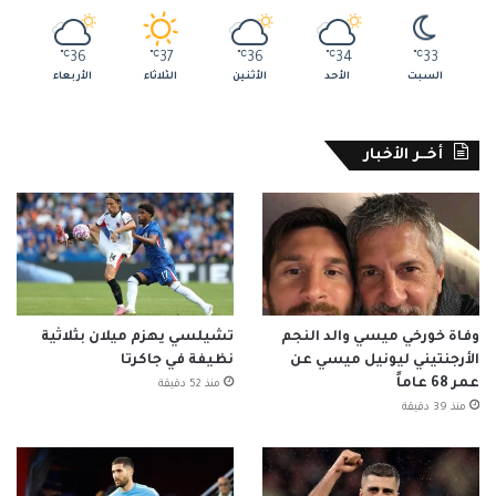
℃
36
℃
37
℃
36
℃
34
℃
33
السبت
الأحد
الأثنين
الثلاثاء
الأربعاء
أخــر الأخبار
وفاة خورخي ميسي والد النجم
تشيلسي يهزم ميلان بثلاثية
الأرجنتيني ليونيل ميسي عن
نظيفة في جاكرتا
عمر 68 عاماً
منذ 52 دقيقة
منذ 39 دقيقة