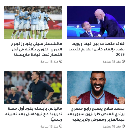
خلاف متصاعد بين فيفا ويويفا
مانشستر سيتي يتجاوز نجوم
يهدد بإلغاء كأس العالم للأندية
الدوري الكوري بثلاثية في أول
2029
انتصار تحت قيادة ماريسكا
منذ 18 ساعة
منذ 18 ساعة
محمد صلاح يصبح رابع مصري
ماتياس يايسله يقود أول حصة
يرتدي قميص طرابزون سبور بعد
تدريبية مع نيوكاسل بعد تعيينه
عبدالعزيز ومعوض وتريزيغيه
رسميًا
منذ 18 ساعة
منذ 18 ساعة