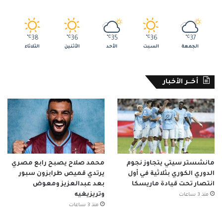
℃
38
℃
36
℃
35
℃
36
℃
37
الجمعة
السبت
الأحد
الأثنين
الثلاثاء
أخــر الأخبار
مانشستر سيتي يتجاوز نجوم
محمد صلاح يصبح رابع مصري
الدوري الكوري بثلاثية في أول
يرتدي قميص طرابزون سبور
انتصار تحت قيادة ماريسكا
بعد عبدالعزيز ومعوض
وتريزيغيه
منذ 3 ساعات
منذ 3 ساعات