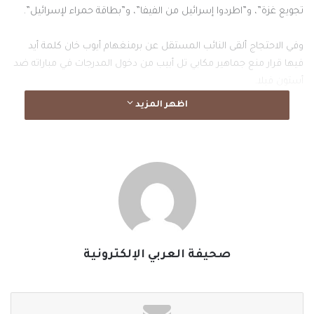
تجويع غزة”، و”اطردوا إسرائيل من الفيفا”، و”بطاقة حمراء لإسرائيل”.
وفي الاحتجاج ألقى النائب المستقل عن برمنغهام أيوب خان كلمة أيد
فيها قرار منع جماهير مكابي تل أبيب من دخول المدرجات في مباراته ضد
أستون فيلا.
اظهر المزيد
وأكد خان أنهم تجمعوا أمام ملعب فيلا بارك تضامنا مع الفلسطينيين
ونضالهم من أجل الحرية والعدالة.
وقال: “قُتل أكثر من 800 رياضي في غزة، منهم أكثر من 350 لاعب كرة
قدم”.
وأضاف: “إذا كان بالإمكان منع روسيا وجنوب إفريقيا، فإن الموقف
الأخلاقي الصحيح هو منع الفرق الإسرائيلية من المشاركة أيضا، لأنهم
صحيفة العربي الإلكترونية
مسؤولون حاليا عن إبادة جماعية”.
هذه الإبادة الجماعية ارتكبتها إسرائيل على مدى عامين بدعم أمريكي بدءا
من 8 أكتوبر 2023، وخلفت 68 ألفا و875 قتيلا فلسطينيا، وما يزيد على