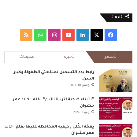
تابعنا
‫X
فيسبوك
لينكدإن
‫YouTube
انستقرام
واتساب
ملخص
الموقع
الأشهر
الأخيرة
تعليقات
RSS
رابط بدء التسجيل لمنفعتي الطفولة وكبار
السن.
نوفمبر 18, 2023
“الأبناء ضحية لتربية الآباء” بقلم : خالد عمر
حشوان
يونيو 3, 2024
نِعمَة الكُلى وكيفية المحافظة عليها بقلم : خالد
عمر حشوان