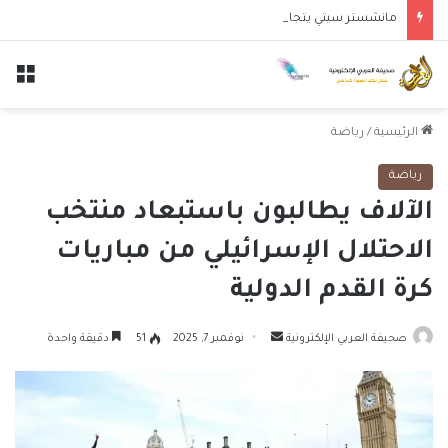
مانشستر سيتي يتجاوز نجوم الدوري الكوري بثلاثية في أول انتصار تحت قيادة ماريسكا
الق
الرئيسية
/
رياضة
رياضة
الآلاف يطالبون باستبعاد منتخب
الاحتلال الإسرائيلي من مباريات
كرة القدم الدولية
أرسل
صحيفة العربي الإلكترونية
نوفمبر 7, 2025
51
دقيقة واحدة
بريدا
إلكترونيا