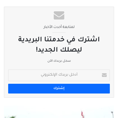
لمتابعة أحدث الأخبار
اشترك في خدمتنا البريدية
ليصلك الجديد!
سجل بريدك الآن
أدخل
بريدك
الإلكتروني
#الخبر_بين_يديك
صحيفة_العربي_الالكترونية
وزارة
نسخ الرابط
الصحة