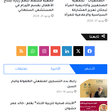
” الصحفيات ” بجمعية
جمعية مسقط تنظم زيارة لجناح
الصحفيين وأكاديمية المرأة
الأطفال بقسم الأورام في
تبحثان تعزيز المشاركة
المستشفى السلطاني
السياسية والإعلامية للمرأة
يونيو 25, 2026
يونيو 27, 2026
تابعنا
‫X
فيسبوك
لينكدإن
‫YouTube
انستقرام
واتساب
ملخص
الموقع
الأشهر
الأخيرة
تعليقات
RSS
رابط بدء التسجيل لمنفعتي الطفولة وكبار
السن.
نوفمبر 18, 2023
“الأبناء ضحية لتربية الآباء” بقلم : خالد عمر
حشوان