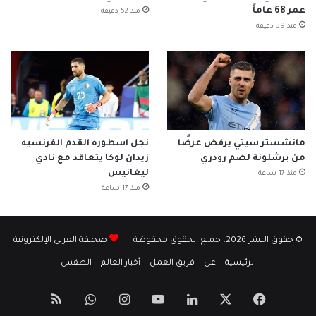
عمر 68 عاماً
منذ 52 دقيقة
منذ 39 دقيقة
مانشستر سيتي يرفض عرضًا
نجل اسطوره القدم الفرنسيه
من برشلونة لضم رودري
زيدان لوكا يتعاقد مع نادي
ليغانيس
منذ 17 ساعة
منذ 17 ساعة
© حقوق النشر 2026، جميع الحقوق محفوظة |
صحيفة العربي الإلكترونية
الرئيسية
عن
فريق العمل
أخبار العالم
الطقس
‫X
فيسبوك
لينكدإن
‫YouTube
انستقرام
واتساب
ملخص