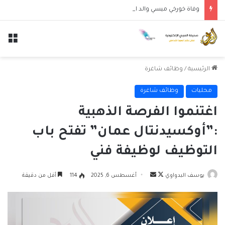
وفاة خورخي ميسي والد النجم الأرجنتيني ليونيل ميسي عن عمر 68 عاماً
الق
الرئيسية
/
وظائف شاغرة
محليات
وظائف شاغرة
اغتنموا الفرصة الذهبية
:”أوكسيدنتال عمان” تفتح باب
التوظيف لوظيفة فني
تابع
أرسل
يوسف البدواوي
أغسطس 6, 2025
114
أقل من دقيقة
على
بريدا
X
إلكترونيا