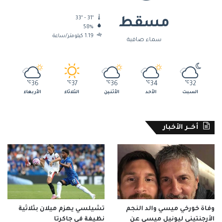
33º - 31º
مسقط
58%
1.19 كيلومتر/ساعة
سماء صافية
℃
36
℃
37
℃
36
℃
34
℃
32
السبت
الأحد
الأثنين
الثلاثاء
الأربعاء
أخــر الأخبار
وفاة خورخي ميسي والد النجم
تشيلسي يهزم ميلان بثلاثية
الأرجنتيني ليونيل ميسي عن
نظيفة في جاكرتا