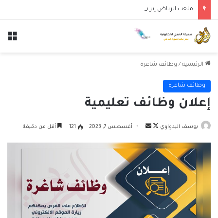
ملعب الرياض إير ميتروبوليتانو يستضيف قمة إسبانيا وإنجلترا في دوري الأمم الأوروبية
الق
الرئيسية
/
وظائف شاغرة
وظائف شاغرة
إعلان وظائف تعليمية
تابع
أرسل
يوسف البدواوي
أغسطس 7, 2023
121
أقل من دقيقة
على
بريدا
X
إلكترونيا