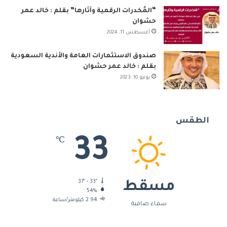
“المُخدرات الرقمية وآثارها” بقلم : خالد عمر
حشوان
أغسطس 11, 2024
صندوق الاستثمارات العامة والأندية السعودية
بقلم : خالد عمر حشوان
يونيو 10, 2023
الطقس
33
℃
37º - 33º
مسقط
54%
2.94 كيلومتر/ساعة
سماء صافية