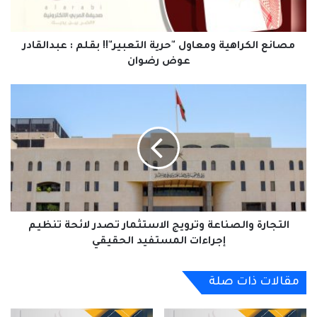
:
عبدالقادر
#الخبر_بين_يديك
#فرص_عمل
السعودية
عوض
رضوان
مصانع الكراهية ومعاول "حرية التعبير"!! بقلم : عبدالقادر
صحيفة_العربي_الالكترونية
وظائف شاغرة
عوض رضوان
التجارة
نسخ الرابط
والصناعة
وترويج
الاستثمار
تصدر
لائحة
تنظيم
إجراءات
المستفيد
الحقيقي
التجارة والصناعة وترويج الاستثمار تصدر لائحة تنظيم
إجراءات المستفيد الحقيقي
مقالات ذات صلة