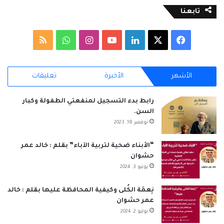
تابعنا
‫X
فيسبوك
لينكدإن
‫YouTube
انستقرام
واتساب
ملخص
الموقع
الأشهر
الأخيرة
تعليقات
RSS
رابط بدء التسجيل لمنفعتي الطفولة وكبار
السن.
نوفمبر 18, 2023
“الأبناء ضحية لتربية الآباء” بقلم : خالد عمر
حشوان
يونيو 3, 2024
نِعمَة الكُلى وكيفية المحافظة عليها بقلم : خالد
عمر حشوان
يوليو 2, 2024