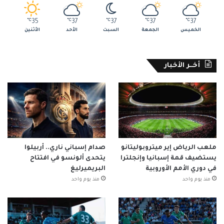
℃
35
℃
37
℃
37
℃
37
℃
37
الخميس
الجمعة
السبت
الأحد
الأثنين
أخــر الأخبار
ملعب الرياض إير ميتروبوليتانو
صدام إسباني ناري.. أربيلوا
يستضيف قمة إسبانيا وإنجلترا
يتحدى ألونسو في افتتاح
في دوري الأمم الأوروبية
البريميرليغ
منذ يوم واحد
منذ يوم واحد