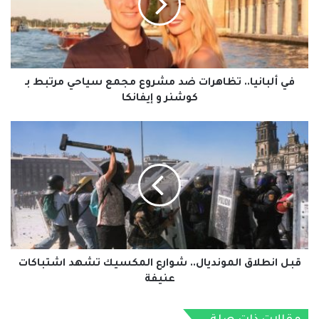
مشروع
مجمع
سياحي
مرتبط
بـ
كوشنر
في ألبانيا.. تظاهرات ضد مشروع مجمع سياحي مرتبط بـ
و
كوشنر و إيفانكا
إيفانكا
قبل
انطلاق
المونديال..
شوارع
المكسيك
تشهد
اشتباكات
عنيفة
قبل انطلاق المونديال.. شوارع المكسيك تشهد اشتباكات
عنيفة