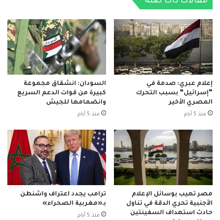
مقالات ذات صلة
إعلام عبري: صدمة في
السودان: انشقاق مجموعة
“إسرائيل” بسبب التحرك
كبيرة من قوات الدعم السريع
المصري الأخير
وانضمامها للجيش
منذ 5 أيام
منذ 5 أيام
مصر تهيب بوسائل الإعلام
ترامب يجدد اعتراف واشنطن
الأجنبية تحري الدقة في تناول
بـ«مغربية الصحراء»
حادث استهداف السفينتين
منذ 5 أيام