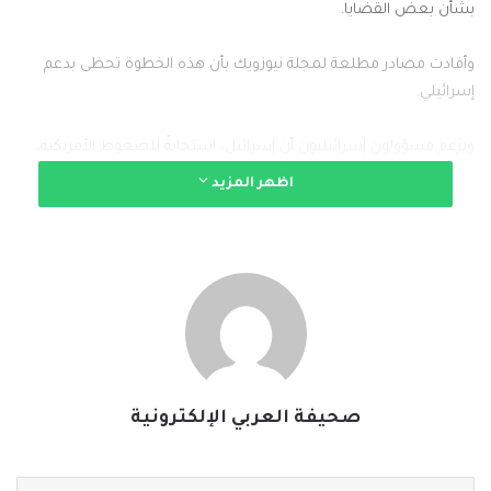
بشأن بعض القضايا.
وأفادت مصادر مطلعة لمجلة نيوزويك بأن هذه الخطوة تحظى بدعم
إسرائيلي.
ويزعم مسؤولون إسرائيليون أن إسرائيل، استجابةً للضغوط الأمريكية،
ستمتنع عن مهاجمة الضاحية في بيروت كجزء من الاتفاقيات. إلا أن
اظهر المزيد
واشنطن أكدت وجود قوات برية تابعة للجيش الإسرائيلي في جنوب لبنان،
ضمن المنطقة الأمنية الموسعة التي يحتلها الجيش حالياً.
#الخبر_بين_يديك
#صحيفة_العربي_الالكترونية
نسخ الرابط
صحيفة العربي الإلكترونية