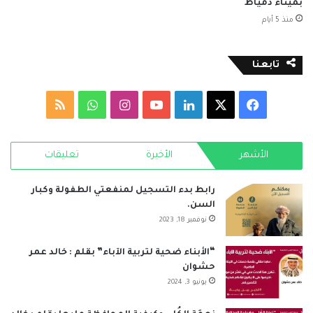
بميناء دمياط
منذ 5 أيام
تابعنا
‫X
فيسبوك
لينكدإن
‫YouTube
انستقرام
واتساب
ملخص
الموقع
الأشهر
الأخيرة
تعليقات
RSS
رابط بدء التسجيل لمنفعتي الطفولة وكبار
السن.
نوفمبر 18, 2023
“الأبناء ضحية لتربية الآباء” بقلم : خالد عمر
حشوان
يونيو 3, 2024