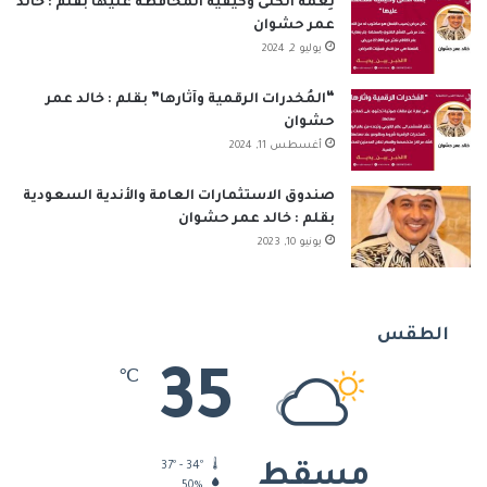
نِعمَة الكُلى وكيفية المحافظة عليها بقلم : خالد
عمر حشوان
يوليو 2, 2024
“المُخدرات الرقمية وآثارها” بقلم : خالد عمر
حشوان
أغسطس 11, 2024
صندوق الاستثمارات العامة والأندية السعودية
بقلم : خالد عمر حشوان
يونيو 10, 2023
الطقس
35
℃
37º - 34º
مسقط
50%