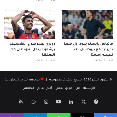
منذ 3 ساعات
ماتياس يايسله يقود أول حصة
رودري يفجر صراع الكلاسيكو..
تدريبية مع نيوكاسل بعد
برشلونة يدخل بقوة على خط
تعيينه رسميًا
الصفقة
منذ 4 ساعات
منذ 4 ساعات
© حقوق النشر 2026، جميع الحقوق محفوظة |
صحيفة العربي الإلكترونية
الرئيسية
عن
فريق العمل
أخبار العالم
الطقس
‫X
فيسبوك
لينكدإن
‫YouTube
انستقرام
واتساب
ملخص
الموقع