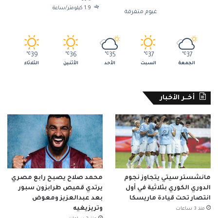
1.9 كيلومتر/ساعة
غيوم متفرقة
℃
39
℃
36
℃
35
℃
37
℃
37
الجمعة
السبت
الأحد
الأثنين
الثلاثاء
أخــر الأخبار
مانشستر سيتي يتجاوز نجوم
محمد صلاح يصبح رابع مصري
الدوري الكوري بثلاثية في أول
يرتدي قميص طرابزون سبور
انتصار تحت قيادة ماريسكا
بعد عبدالعزيز ومعوض
وتريزيغيه
منذ 3 ساعات