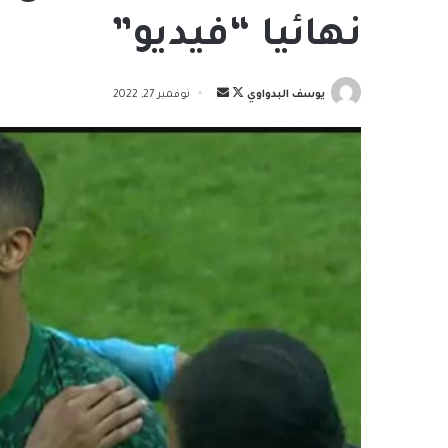
نهائيا “فيديو”
تابع
أرسل
يوسف البدواوي
نوفمبر 27, 2022
على
بريدا
X
إلكترونيا