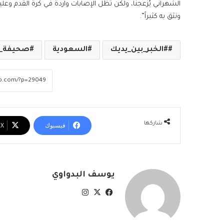
الشهراني يُزعجنا، ولكن تظل الإصابات واردة في كرة القدم وعلين
ونثق به كثيراً”.
#الخبر_بين_يديك
السعودية
صحيفة_ال
شاركها
فيسبوك
‫X
يوسف البدواوي
‫X
فيسبوك
انستقرام