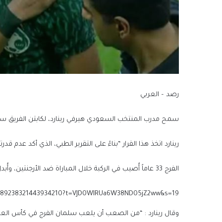
رصد – العربي
سمح مدرب المنتخب السعودي هيرفي رينارد، لكابتن الفريق سلم
رينارد اتخذ هذا القرار “بناءً على التقرير الطبي، الذي أكد عدم 
الفرج 33 عاماً أُصيب في الركبة خلال المباراة ضد الأرجنتين، وأُبدل بنواف العابد.
s/1589238321443934210?t=VJD0WIRUa6W38ND05jZ2ww&s=19
وقال رينارد : “من الصعب أن يلعب سلمان الفرج في كأس العا