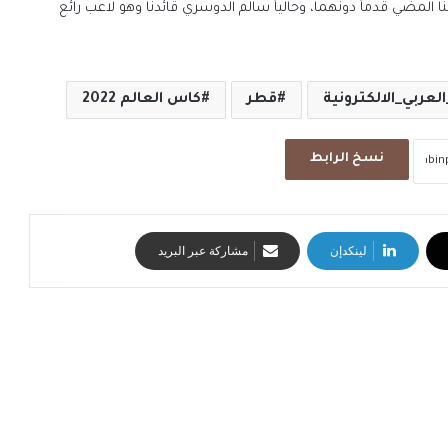
ا المضي قدماً دونهما، وحالياً سالم الدوسري قائدنا وهو لاعب رائع
عربي_الالكترونية
قطر
كاس العالم 2022
نسخ الرابط
لينكدإن
مشاركة عبر البريد