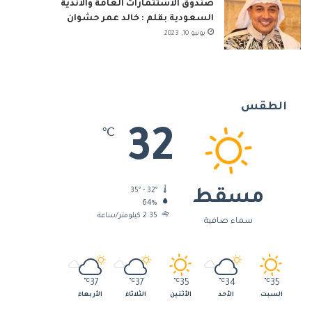
صندوق الاستثمارات العامة والأندية
السعودية بقلم : خالد عمر حشوان
يونيو 10, 2023
الطقس
32
℃
35º - 32º
مسقط
64%
2.35 كيلومتر/ساعة
سماء صافية
℃
37
℃
37
℃
35
℃
34
℃
35
السبت
الأحد
الأثنين
الثلاثاء
الأربعاء