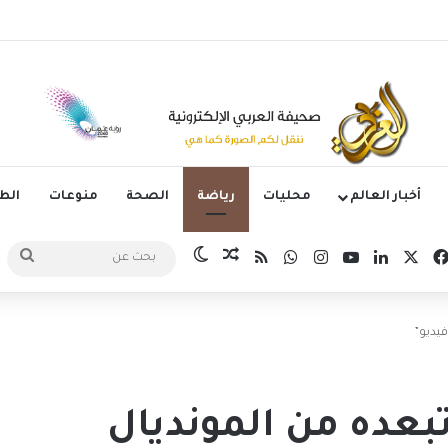
يه زيدان لوكا يتعاقد مع نادي ليغانيس
أخبار العالم
محليات
رياضة
الصحة
منوعات
ال
‫X
فيسبوك
لينكدإن
‫YouTube
انستقرام
واتساب
ملخص الموقع RSS
مقال عشوائي
الوضع المظلم
بحث
عن
فيديو”
بعده من المونديال