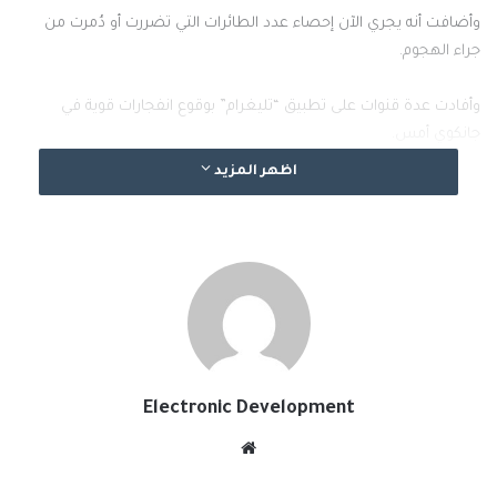
وأضافت أنه يجري الآن إحصاء عدد الطائرات التي تضررت أو دُمرت من
جراء الهجوم.
وأفادت عدة قنوات على تطبيق “تليغرام” بوقوع انفجارات قوية في
جانكوي أمس.
اظهر المزيد
ولم تقدم وكالة المخابرات الأوكرانية أي معلومات بشأن الوسائل التي
اُستخدمت في الهجوم الذي وصفته بأنه “ناجح”.
ووجه الرئيس فولوديمير زيلينسكي، في وقت سابق، الشكر إلى
العسكريين الذين شاركوا في العملية “على دقتهم”.
وكثفت القوات الروسية في الآونة الأخيرة هجماتها بالصواريخ الباليستية
على أوكرانيا من شبه جزيرة القرم التي استولت عليها موسكو منذ عام
Electronic Development
2014.
موقع
الويب
#الخبر_بين_يديك
أوكرانيا
روسيا