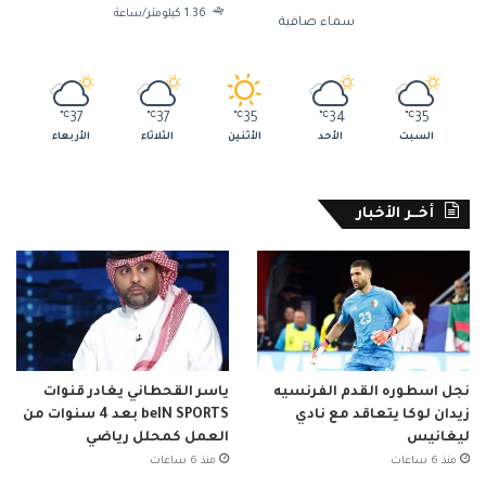
1.36 كيلومتر/ساعة
سماء صافية
℃
37
℃
37
℃
35
℃
34
℃
35
السبت
الأحد
الأثنين
الثلاثاء
الأربعاء
أخــر الأخبار
نجل اسطوره القدم الفرنسيه
ياسر القحطاني يغادر قنوات
زيدان لوكا يتعاقد مع نادي
beIN SPORTS بعد 4 سنوات من
ليغانيس
العمل كمحلل رياضي
منذ 6 ساعات
منذ 6 ساعات