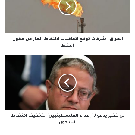
اتفاقيات
لالتقاط
الغاز
من
حقول
النفط
العراق.. شركات توقع اتفاقيات لالتقاط الغاز من حقول
النفط
بن
غفير
يدعو
لـ
"إعدام
الفلسطينيين"
لتخفيف
اكتظاظ
السجون
بن غفير يدعو لـ "إعدام الفلسطينيين" لتخفيف اكتظاظ
السجون