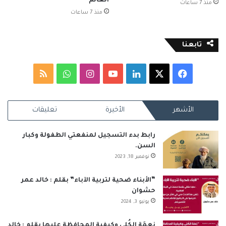
العالم
منذ 7 ساعات
منذ 7 ساعات
تابعنا
‫X
فيسبوك
لينكدإن
‫YouTube
انستقرام
واتساب
ملخص
الموقع
الأشهر
الأخيرة
تعليقات
RSS
رابط بدء التسجيل لمنفعتي الطفولة وكبار
السن.
نوفمبر 18, 2023
“الأبناء ضحية لتربية الآباء” بقلم : خالد عمر
حشوان
يونيو 3, 2024
نِعمَة الكُلى وكيفية المحافظة عليها بقلم : خالد